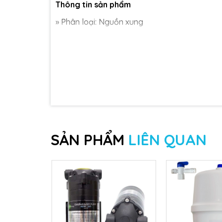
Thông tin sản phẩm
» Phân loại: Nguồn xung
» Nguồn điện vào: 220VAC
» Điện áp ra: 36VDC
» Công suất: 3A
» Bảo hành: 1 Năm
Thiết bị này ngoài chức năng làm thiết bị 
dụng trong máy bơm của hệ thống phun sương 
SẢN PHẨM
LIÊN QUAN