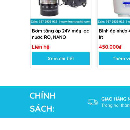
Bơm tăng áp 24V máy lọc
Bình áp nhựa 
nước RO, NANO
lít
Liên hệ
450.000₫
Xem chi tiết
Thêm v
CHÍNH
GIAO HÀNG M
Trong nội thàn
SÁCH: