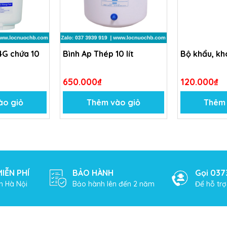
4G chứa 10
Bình Ap Thép 10 lít
Bộ khẩu, kh
650.000₫
120.000₫
ào giỏ
Thêm vào giỏ
Thêm 
IỄN PHÍ
BẢO HÀNH
Gọi 037
h Hà Nội
Bảo hành lên đến 2 năm
Để hỗ tr