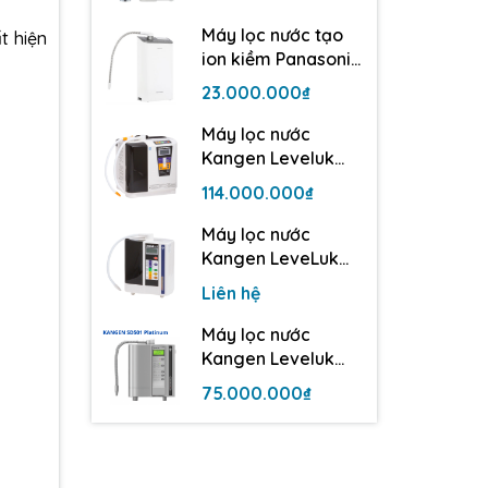
điện cực
Máy lọc nước tạo
t hiện
ion kiềm Panasonic
TK-AS500 | 3 tấm
23.000.000₫
điện cực
Máy lọc nước
Kangen Leveluk
Super 501
114.000.000₫
Máy lọc nước
Kangen LeveLuk
JrII - 3 tấm điện cực
Liên hệ
Máy lọc nước
Kangen Leveluk
SD501 Platinum
75.000.000₫