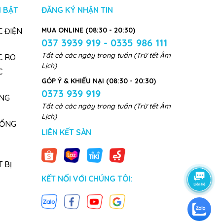
 BẬT
ĐĂNG KÝ NHẬN TIN
MUA ONLINE (08:30 - 20:30)
 ĐIỆN
037 3939 919 - 0335 986 111
Tất cả các ngày trong tuần (Trừ tết Âm
C RO
Lịch)
C
GÓP Ý & KHIẾU NẠI (08:30 - 20:30)
0373 939 919
NG
Tất cả các ngày trong tuần (Trừ tết Âm
Lịch)
TỔNG
LIÊN KẾT SÀN
 BỊ
KẾT NỐI VỚI CHÚNG TÔI: