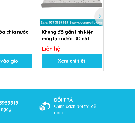
óa chia nước
Khung đỡ gắn linh kiện
Vỏ cốc lọc
máy lọc nước RO sắt
máy lọc n
chống gỉ
Liên hệ
199.000₫
vào giỏ
Xem chi tiết
Thê
ĐỔI TRẢ
3939919
Chính sách đổi trả dễ
ợ ngay
dàng