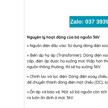
Nguyên lý hoạt động của bộ nguồn 36V
» Nguồn điện đầu vào: Sử dụng dòng điện xoa
» Biến áp hạ áp (Transformer): Dòng điện xo
cấp, điện áp được hạ xuống mức thấp hơn th
nguồn thông thường, thì sẽ hạ xuống 36V.
» Chỉnh lưu và lọc điện: Dòng điện xoay chiề
để chuyển thành dòng điện một chiều (DC), sa
» Ổn áp và bảo vệ: Một số bộ nguồn còn tíc
ra luôn ổn định ở mức 36V.