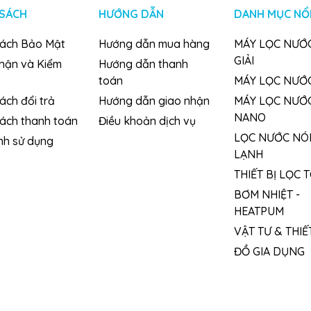
 SÁCH
HƯỚNG DẪN
DANH MỤC NỔI
sách Bảo Mật
Hướng dẫn mua hàng
MÁY LỌC NƯỚC
GIẢI
nhận và Kiểm
Hướng dẫn thanh
toán
MÁY LỌC NƯỚ
ách đổi trả
Hướng dẫn giao nhận
MÁY LỌC NƯỚ
NANO
sách thanh toán
Điều khoản dịch vụ
LỌC NƯỚC NÓ
nh sử dụng
LẠNH
THIẾT BỊ LỌC 
BƠM NHIỆT -
HEATPUM
VẬT TƯ & THIẾT
ĐỒ GIA DỤNG