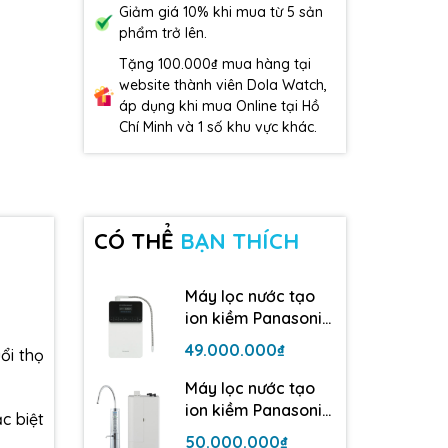
Giảm giá 10% khi mua từ 5 sản
phẩm trở lên.
Tặng 100.000₫ mua hàng tại
website thành viên Dola Watch,
áp dụng khi mua Online tại Hồ
Chí Minh và 1 số khu vực khác.
CÓ THỂ
BẠN THÍCH
Máy lọc nước tạo
ion kiềm Panasonic
TK-AS700 | 5 tấm
49.000.000₫
ổi thọ
điện cực
Máy lọc nước tạo
ion kiềm Panasonic
c biệt
TK-AB50| 5 tấm
50.000.000₫