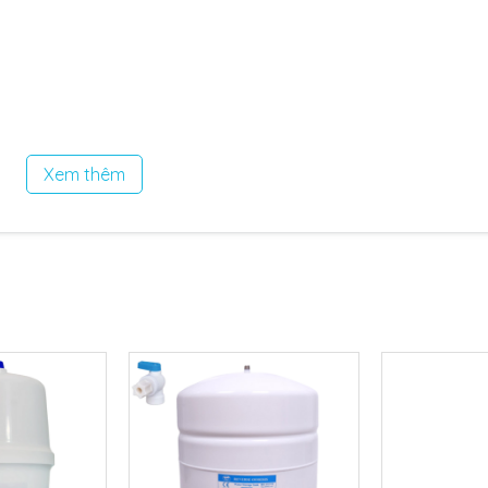
Xem thêm
nguồn cho máy bơm của máy lọc nước RO. Thì Adapter còn đ
làm mát, tưới tiêu rất hợp lý.