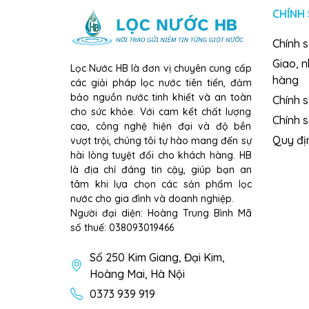
CHÍNH
Chính 
Giao, 
Lọc Nước HB là đơn vị chuyên cung cấp
hàng
các giải pháp lọc nước tiên tiến, đảm
bảo nguồn nước tinh khiết và an toàn
Chính s
cho sức khỏe. Với cam kết chất lượng
Chính 
cao, công nghệ hiện đại và độ bền
Quy đị
vượt trội, chúng tôi tự hào mang đến sự
hài lòng tuyệt đối cho khách hàng. HB
là địa chỉ đáng tin cậy, giúp bạn an
tâm khi lựa chọn các sản phẩm lọc
nước cho gia đình và doanh nghiệp.
Người đại diện: Hoàng Trung Bình Mã
số thuế: 038093019466
Số 250 Kim Giang, Đại Kim,
Hoàng Mai, Hà Nội
0373 939 919