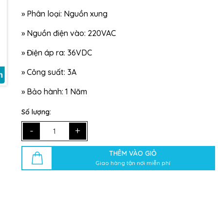
Ngày hết hạn:
» Phân loại: Nguồn xung
Điều kiện:
» Nguồn điện vào: 220VAC
» Điện áp ra: 36VDC
» Công suất: 3A
» Bảo hành: 1 Năm
Số lượng:
-
+
THÊM VÀO GIỎ
Giao hàng tận nơi miễn phí