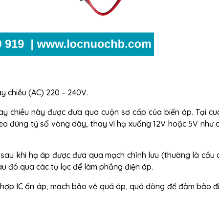
y chiều (AC) 220 – 240V.
ay chiều này được đưa qua cuộn sơ cấp của biến áp. Tại cu
eo đúng tỷ số vòng dây, thay vì hạ xuống 12V hoặc 5V như 
u sau khi hạ áp được đưa qua mạch chỉnh lưu (thường là cầu 
u đó qua các tụ lọc để làm phẳng điện áp.
h hợp IC ổn áp, mạch bảo vệ quá áp, quá dòng để đảm bảo đ