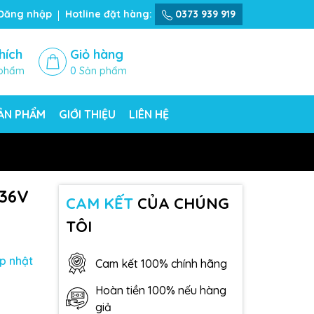
Đăng nhập
Hotline đặt hàng:
0373 939 919
hích
Giỏ hàng
phẩm
0
Sản phẩm
SẢN PHẨM
GIỚI THIỆU
LIÊN HỆ
 36V
CAM KẾT
CỦA CHÚNG
TÔI
p nhật
Cam kết 100% chính hãng
Hoàn tiền 100% nếu hàng
giả