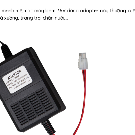
g mạnh mẽ, các máy bơm 36V dùng adapter này thường xuấ
hà xưởng, trang trại chăn nuôi,…