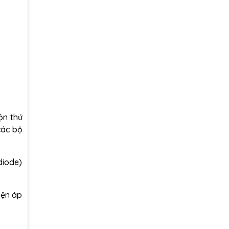
ộn thứ
các bộ
diode)
iện áp