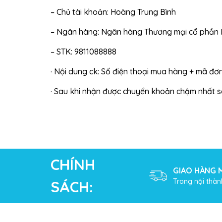
– Chủ tài khoản: Hoàng Trung Bình
– Ngân hàng:
Ngân hàng Thương mại cổ phần 
– STK: 9811088888
· Nội dung ck: Số điện thoại mua hàng + mã đơ
· Sau khi nhận được chuyển khoản chậm nhất sa
CHÍNH
GIAO HÀNG M
Trong nội thàn
SÁCH: