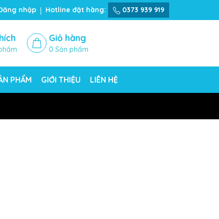
Đăng nhập
Hotline đặt hàng:
0373 939 919
hích
Giỏ hàng
phẩm
0
Sản phẩm
SẢN PHẨM
GIỚI THIỆU
LIÊN HỆ