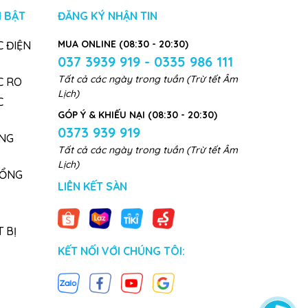
 BẬT
ĐĂNG KÝ NHẬN TIN
MUA ONLINE (08:30 - 20:30)
 ĐIỆN
037 3939 919 - 0335 986 111
Tất cả các ngày trong tuần (Trừ tết Âm
C RO
Lịch)
C
GÓP Ý & KHIẾU NẠI (08:30 - 20:30)
0373 939 919
NG
Tất cả các ngày trong tuần (Trừ tết Âm
Lịch)
TỔNG
LIÊN KẾT SÀN
 BỊ
KẾT NỐI VỚI CHÚNG TÔI: