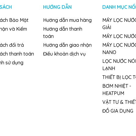
 SÁCH
HƯỚNG DẪN
DANH MỤC NỔI
sách Bảo Mật
Hướng dẫn mua hàng
MÁY LỌC NƯỚC
GIẢI
nhận và Kiểm
Hướng dẫn thanh
toán
MÁY LỌC NƯỚ
ách đổi trả
Hướng dẫn giao nhận
MÁY LỌC NƯỚ
NANO
sách thanh toán
Điều khoản dịch vụ
LỌC NƯỚC NÓ
nh sử dụng
LẠNH
THIẾT BỊ LỌC 
BƠM NHIỆT -
HEATPUM
VẬT TƯ & THIẾT
ĐỒ GIA DỤNG