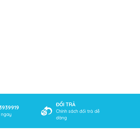
ĐỔI TRẢ
3939919
Chính sách đổi trả dễ
ợ ngay
dàng