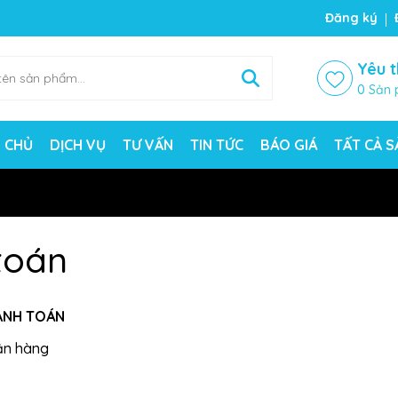
Đăng ký
Yêu t
0
Sản 
 CHỦ
DỊCH VỤ
TƯ VẤN
TIN TỨC
BÁO GIÁ
TẤT CẢ 
toán
ANH TOÁN
hận hàng