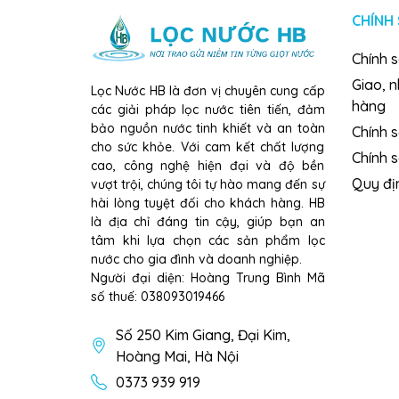
CHÍNH
Chính 
Giao, 
Lọc Nước HB là đơn vị chuyên cung cấp
hàng
các giải pháp lọc nước tiên tiến, đảm
bảo nguồn nước tinh khiết và an toàn
Chính s
cho sức khỏe. Với cam kết chất lượng
Chính 
cao, công nghệ hiện đại và độ bền
Quy đị
vượt trội, chúng tôi tự hào mang đến sự
hài lòng tuyệt đối cho khách hàng. HB
là địa chỉ đáng tin cậy, giúp bạn an
tâm khi lựa chọn các sản phẩm lọc
nước cho gia đình và doanh nghiệp.
Người đại diện: Hoàng Trung Bình Mã
số thuế: 038093019466
Số 250 Kim Giang, Đại Kim,
Hoàng Mai, Hà Nội
0373 939 919