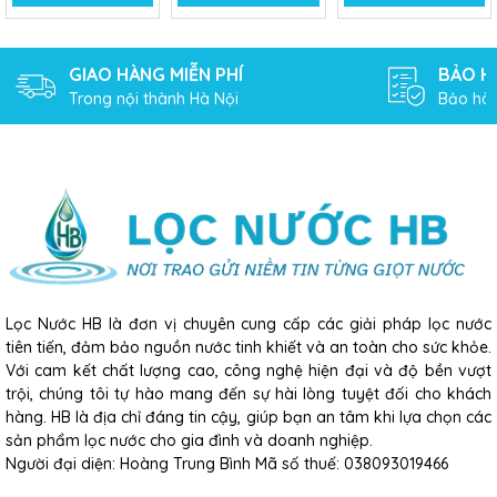
GIAO HÀNG MIỄN PHÍ
BẢO H
Trong nội thành Hà Nội
Bảo hàn
Lọc Nước HB là đơn vị chuyên cung cấp các giải pháp lọc nước
tiên tiến, đảm bảo nguồn nước tinh khiết và an toàn cho sức khỏe.
Với cam kết chất lượng cao, công nghệ hiện đại và độ bền vượt
trội, chúng tôi tự hào mang đến sự hài lòng tuyệt đối cho khách
hàng. HB là địa chỉ đáng tin cậy, giúp bạn an tâm khi lựa chọn các
sản phẩm lọc nước cho gia đình và doanh nghiệp.
Người đại diện: Hoàng Trung Bình Mã số thuế: 038093019466