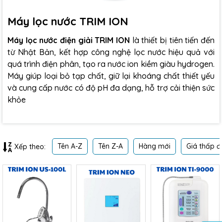
Máy lọc nước TRIM ION
Máy lọc nước điện giải TRIM ION
là thiết bị tiên tiến đến
từ Nhật Bản, kết hợp công nghệ lọc nước hiệu quả với
quá trình điện phân, tạo ra nước ion kiềm giàu hydrogen.
Máy giúp loại bỏ tạp chất, giữ lại khoáng chất thiết yếu
và cung cấp nước có độ pH đa dạng, hỗ trợ cải thiện sức
khỏe
Tên A-Z
Tên Z-A
Hàng mới
Giá thấp đ
Xếp theo: