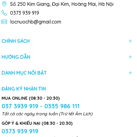
Số 250 Kim Giang, Đại Kim, Hoàng Mai, Hà Nội
0373 939 919
locnuochb@gmail.com
CHÍNH SÁCH
HƯỚNG DẪN
DANH MỤC NỔI BẬT
ĐĂNG KÝ NHẬN TIN
MUA ONLINE (08:30 - 20:30)
037 3939 919 - 0335 986 111
Tất cả các ngày trong tuần (Trừ tết Âm Lịch)
GÓP Ý & KHIẾU NẠI (08:30 - 20:30)
0373 939 919