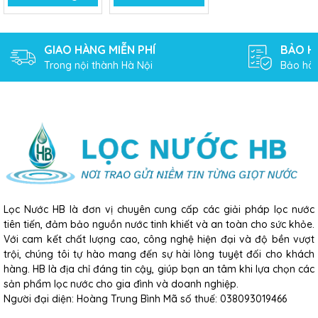
GIAO HÀNG MIỄN PHÍ
BẢO H
Trong nội thành Hà Nội
Bảo hàn
Lọc Nước HB là đơn vị chuyên cung cấp các giải pháp lọc nước
tiên tiến, đảm bảo nguồn nước tinh khiết và an toàn cho sức khỏe.
Với cam kết chất lượng cao, công nghệ hiện đại và độ bền vượt
trội, chúng tôi tự hào mang đến sự hài lòng tuyệt đối cho khách
hàng. HB là địa chỉ đáng tin cậy, giúp bạn an tâm khi lựa chọn các
sản phẩm lọc nước cho gia đình và doanh nghiệp.
Người đại diện: Hoàng Trung Bình Mã số thuế: 038093019466