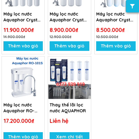
Máy lọc nước
Máy lọc nước
Máy lọc nước
Aquaphor Crystal
Aquaphor Crystal
Aquaphor Crystal
Eco H
H
Eco
11.900.000₫
8.900.000₫
8.500.000₫
14.900.000₫
12.900.000₫
10.500.000₫
Thêm vào giỏ
Thêm vào giỏ
Thêm vào giỏ
Máy lọc nước
Thay thế lõi lọc
Aquaphor RO-
nước AQUAPHOR
101S
17.200.000₫
Liên hệ
Thêm vào giỏ
Xem chi tiết