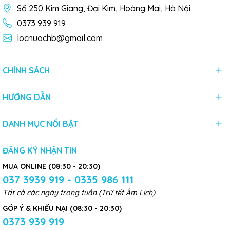
Số 250 Kim Giang, Đại Kim, Hoàng Mai, Hà Nội
0373 939 919
locnuochb@gmail.com
CHÍNH SÁCH
HƯỚNG DẪN
DANH MỤC NỔI BẬT
ĐĂNG KÝ NHẬN TIN
MUA ONLINE (08:30 - 20:30)
037 3939 919 - 0335 986 111
Tất cả các ngày trong tuần (Trừ tết Âm Lịch)
GÓP Ý & KHIẾU NẠI (08:30 - 20:30)
0373 939 919