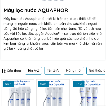
Máy lọc nước AQUAPHOR
Máy lọc nước Aquaphor
là thiết bị hiện đại được thiết kế để
mang lại nguồn nước tinh khiết, an toàn cho sức khỏe người
dùng. Sở hữu công nghệ lọc tiên tiến như Nano, RO và tích hợp
các vật liệu lọc độc quyền Aqualen™ – sợi trao đổi ion siêu nhỏ,
Aquaphor có khả năng loại bỏ hiệu quả các tạp chất như clo,
kim loại nặng, vi khuẩn, virus, cặn bẩn và mùi khó chịu mà vẫn
giữ lại khoáng chất có lợi.
Tên A-Z
Tên Z-A
Hàng mới
Giá thấp đ
Xếp theo:
Sale
Sale
Sale