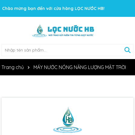
Chào mừng bạn đến với cửa hàng LỌC NƯỚC HB!
Trang chủ
MÁY NƯỚC NÓNG NĂNG LƯỢNG MẶT TRỜI