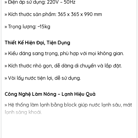
»
Điện áp sử dụng: 220V – 50Hz
»
Kích thước sản phẩm: 365 x 365 x 990 mm
»
Trọng lượng: ~15kg
Thiết Kế Hiện Đại, Tiện Dụng
»
Kiểu dáng sang trọng, phù hợp với mọi không gian.
»
Kích thước nhỏ gọn, dễ dàng di chuyển và lắp đặt.
»
Vòi lấy nước tiện lợi, dễ sử dụng.
Công Nghệ Làm Nóng – Lạnh Hiệu Quả
»
Hệ thống làm lạnh bằng block giúp nước lạnh sâu, mát
lạnh sảng khoái.
»
Bình chứa nước nóng dung tích lớn, giữ nhiệt lâu, sẵn
sàng phục vụ mọi nhu cầu pha trà, cà phê, mì ăn liền.