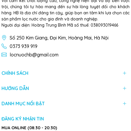
Với cam kết chất lượng cao, công nghệ hiện đại và độ bền vượt
Chúng tôi hỗ trợ giao hàng và đội ngũ kỹ thuật viên sẽ
trội, chúng tôi tự hào mang đến sự hài lòng tuyệt đối cho khách
đến tận nơi lắp đặt nhanh chóng, chuyên nghiệp tại các
hàng. HB là địa chỉ đáng tin cậy, giúp bạn an tâm khi lựa chọn các
khu vực nội thành như Hoàn Kiếm, Đống Đa, Cầu Giấy,
sản phẩm lọc nước cho gia đình và doanh nghiệp.
Thanh Xuân,...
Người đại diện: Hoàng Trung Bình Mã số thuế: 038093019466
Số 250 Kim Giang, Đại Kim, Hoàng Mai, Hà Nội
0373 939 919
locnuochb@gmail.com
CHÍNH SÁCH
HƯỚNG DẪN
DANH MỤC NỔI BẬT
ĐĂNG KÝ NHẬN TIN
MUA ONLINE (08:30 - 20:30)