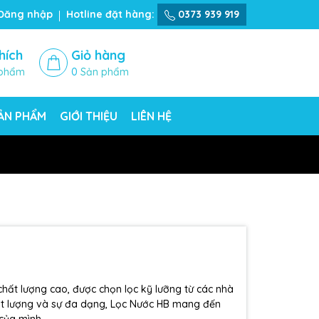
Đăng nhập
Hotline đặt hàng:
0373 939 919
hích
Giỏ hàng
phẩm
0
Sản phẩm
SẢN PHẨM
GIỚI THIỆU
LIÊN HỆ
ất lượng cao, được chọn lọc kỹ lưỡng từ các nhà
chất lượng và sự đa dạng, Lọc Nước HB mang đến
 của mình.