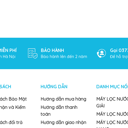
IỄN PHÍ
BẢO HÀNH
Gọi 037
h Hà Nội
Bảo hành lên đến 2 năm
Để hỗ tr
 SÁCH
HƯỚNG DẪN
DANH MỤC NỔI
sách Bảo Mật
Hướng dẫn mua hàng
MÁY LỌC NƯỚC
GIẢI
nhận và Kiểm
Hướng dẫn thanh
toán
MÁY LỌC NƯỚ
ách đổi trả
Hướng dẫn giao nhận
MÁY LỌC NƯỚ