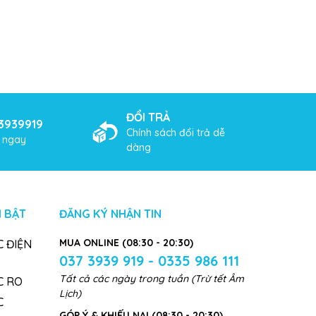
ĐỔI TRẢ
3939919
Chính sách đổi trả dễ
ợ ngay
dàng
 BẬT
ĐĂNG KÝ NHẬN TIN
MUA ONLINE (08:30 - 20:30)
 ĐIỆN
037 3939 919 - 0335 986 111
Tất cả các ngày trong tuần (Trừ tết Âm
C RO
Lịch)
C
GÓP Ý & KHIẾU NẠI (08:30 - 20:30)