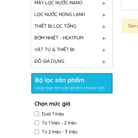
MÁY LỌC NƯỚC NANO
LỌC NƯỚC NÓNG LẠNH
THIẾT BỊ LỌC TỔNG
Sản 
BƠM NHIỆT - HEATPUM
VẬT TƯ & THIẾT BỊ
ĐỒ GIA DỤNG
Bộ lọc sản phẩm
Giúp bạn tìm sản phẩm nhanh hơn
Chọn mức giá
Dưới 1 triệu
Từ 1 triệu - 2 triệu
Từ 2 triệu - 3 triệu