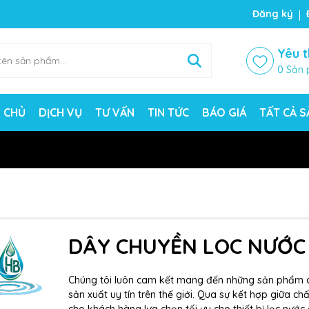
Đăng ký
Yêu t
0
Sản 
 CHỦ
DỊCH VỤ
TƯ VẤN
TIN TỨC
BÁO GIÁ
TẤT CẢ 
DÂY CHUYỀN LOC NƯỚC
Chúng tôi luôn cam kết mang đến những sản phẩm ch
sản xuất uy tín trên thế giới. Qua sự kết hợp giữa 
cho khách hàng lựa chọn tối ưu cho thiết bị lọc nước