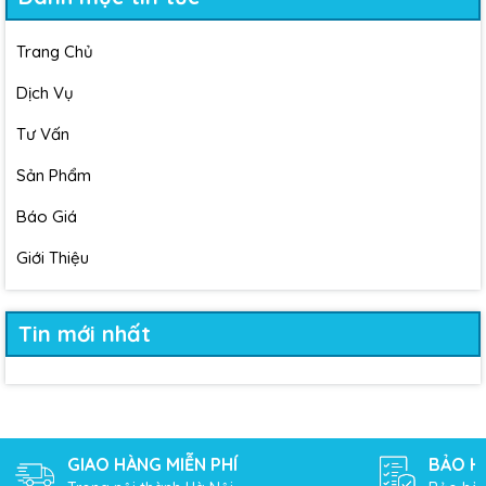
Trang Chủ
Dịch Vụ
Tư Vấn
Sản Phẩm
Báo Giá
Giới Thiệu
Tin mới nhất
GIAO HÀNG MIỄN PHÍ
BẢO H