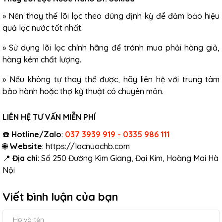
»
Nên
thay thế lõi lọc
theo đúng định kỳ để đảm bảo hiệu
quả lọc nước tốt nhất.
»
Sử dụng lõi lọc chính hãng để tránh mua phải hàng giả,
hàng kém chất lượng.
»
Nếu không tự thay thế được, hãy liên hệ với trung tâm
bảo hành hoặc thợ kỹ thuật có chuyên môn.
LIÊN HỆ TƯ VẤN MIỄN PHÍ
☎️
Hotline/Zalo
:
037 3939 919 - 0335 986 111
🌐
Website
:
https://locnuochb.com
📍
Địa chỉ
: Số 250 Đường Kim Giang, Đại Kim, Hoàng Mai Hà
Nội
Viết bình luận của bạn