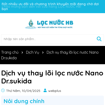
Rất nhiều ưu đãi và chương trình khuyến mãi đang chờ đợi
bạn
Trang chủ
Dịch Vụ
Dịch vụ thay lõi lọc nước Nano
Dr.sukida
Dịch vụ thay lõi lọc nước Nano
Dr.sukida
Thứ Năm, 10/04/2025
webplus
Nôi dung chính