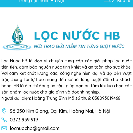
Trong nội thành Hà Nội
Bảo hàn
Lọc Nước HB là đơn vị chuyên cung cấp các giải pháp lọc nước
tiên tiến, đảm bảo nguồn nước tinh khiết và an toàn cho sức khỏe.
Với cam kết chất lượng cao, công nghệ hiện đại và độ bền vượt
trội, chúng tôi tự hào mang đến sự hài lòng tuyệt đối cho khách
hàng. HB là địa chỉ đáng tin cậy, giúp bạn an tâm khi lựa chọn các
sản phẩm lọc nước cho gia đình và doanh nghiệp.
Người đại diện: Hoàng Trung Bình Mã số thuế: 038093019466
Số 250 Kim Giang, Đại Kim, Hoàng Mai, Hà Nội
0373 939 919
locnuochb@gmail.com