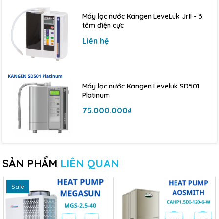
🌐 Website: locnuochb.com
Máy lọc nước Kangen LeveLuk JrII - 3
tấm điện cực
✅ Khảo sát lắp đặt – 💬 Tư vấn báo giá – 🚚 Giao
Liên hệ
hàng lắp đặt tận nơi
Máy lọc nước Kangen Leveluk SD501
Platinum
75.000.000₫
SẢN PHẨM
LIÊN QUAN
Sale