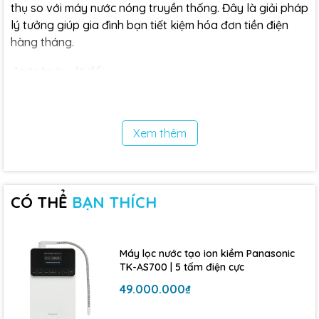
thụ so với máy nước nóng truyền thống. Đây là giải pháp
lý tưởng giúp gia đình bạn tiết kiệm hóa đơn tiền điện
hàng tháng.
An toàn tuyệt đối
» Với cơ chế làm nóng gián tiếp, nước nóng không tiếp
xúc trực tiếp với điện nên hạn chế tối đa nguy cơ rò rỉ
Xem thêm
điện. Điều này giúp bảo vệ an toàn cho người dùng, đặc
biệt là trẻ nhỏ và người già.
Độ bền cao, dễ dàng lắp đặt
CÓ THỂ
BẠN THÍCH
» Sản phẩm được thiết kế với bình chứa bằng inox 316
chống ăn mòn, đảm bảo độ bền bỉ vượt thời gian. Hệ
thống vận hành êm ái, ít hỏng hóc và dễ bảo trì. Máy
Máy lọc nước tạo ion kiềm Panasonic
phù hợp lắp đặt cả trong nhà lẫn ngoài trời.
TK-AS700 | 5 tấm điện cực
Dung tích 120 lít – Phù hợp cho gia đình nhỏ và vừa
49.000.000₫
»
Với dung tích 150 lít, sản phẩm hoàn toàn đáp ứng đủ