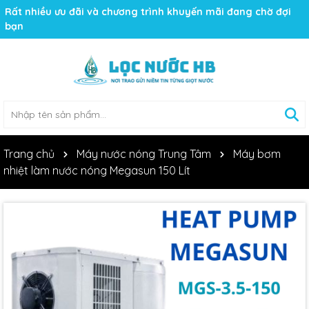
Rất nhiều ưu đãi và chương trình khuyến mãi đang chờ đợi
bạn
Trang chủ
Máy nước nóng Trung Tâm
Máy bơm
nhiệt làm nước nóng Megasun 150 Lít