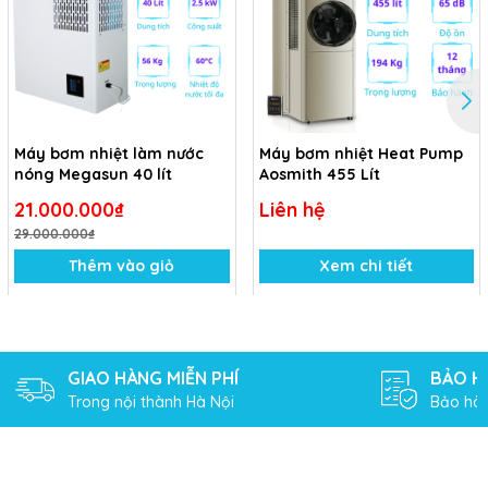
Máy bơm nhiệt làm nước
Máy bơm nhiệt Heat Pump
nóng Megasun 40 lít
Aosmith 455 Lít
21.000.000₫
Liên hệ
29.000.000₫
Thêm vào giỏ
Xem chi tiết
GIAO HÀNG MIỄN PHÍ
BẢO H
Trong nội thành Hà Nội
Bảo hàn