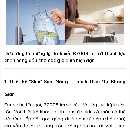
Dưới đây là những lý do khiến R700Slim trở thành lựa
chọn hàng đầu cho các gia đình hiện đại:
1. Thiết kế "Slim" Siêu Mỏng – Thách Thức Mọi Không
Gian
Đúng như tên gọi,
R700Slim
sở hữu độ dày cực kỳ khiêm
tốn. Với thiết kế không bình chứa (tankless), máy có thể
dễ dàng lắp đặt gọn gàng dưới gầm tủ bếp (chậu rửa)
mà vẫn để lại khoảng trống rộng rãi cho các vật dụng