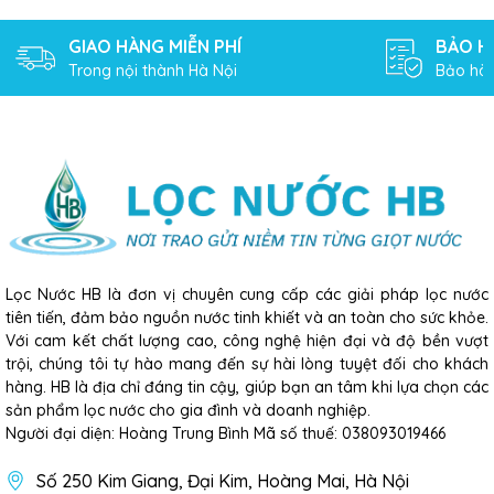
do nước gây ra.
GIAO HÀNG MIỄN PHÍ
BẢO H
6. Thông Tin Sản Phẩm
Trong nội thành Hà Nội
Bảo hàn
» Model: R700Slim
» Chức năng : Nước thường
» Điện áp đầu vào: AC 220V/50Hz
» Công suất điện: 110W
» Công suất lọc: 8L/min
» Tỉ lệ thu hồi nước tinh khiết: 70%
» Áp suất nước cấp phù hợp: 1 – 0.35MPa
» Nhiệt độ nước cấp: 5~38℃
Lọc Nước HB là đơn vị chuyên cung cấp các giải pháp lọc nước
» Phương pháp sục rửa: Tự động làm sạch
tiên tiến, đảm bảo nguồn nước tinh khiết và an toàn cho sức khỏe.
Với cam kết chất lượng cao, công nghệ hiện đại và độ bền vượt
» Chất lượng nước cấp: Nước máy sinh hoạt
trội, chúng tôi tự hào mang đến sự hài lòng tuyệt đối cho khách
» Trọng lượng tịnh: 12kg
hàng. HB là địa chỉ đáng tin cậy, giúp bạn an tâm khi lựa chọn các
» Kích thước (Dài * Rộng * Cao): 473*150*300(mm)
sản phẩm lọc nước cho gia đình và doanh nghiệp.
» Loại vòi nước: Vòi điện tử
Người đại diện: Hoàng Trung Bình Mã số thuế: 038093019466
» Màu sắc: Màu xám
Số 250 Kim Giang, Đại Kim, Hoàng Mai, Hà Nội