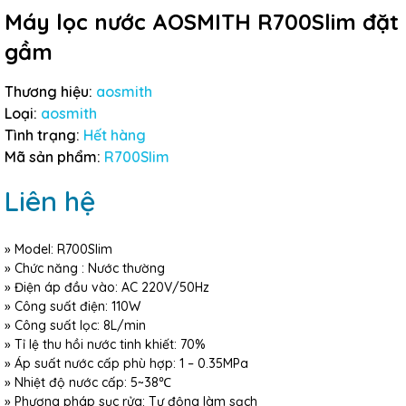
Máy lọc nước AOSMITH R700Slim đặt
gầm
Thương hiệu:
aosmith
Loại:
aosmith
Tình trạng:
Hết hàng
Mã sản phẩm:
R700Slim
Liên hệ
» Model: R700Slim
» Chức năng : Nước thường
» Điện áp đầu vào: AC 220V/50Hz
» Công suất điện: 110W
» Công suất lọc: 8L/min
» Tỉ lệ thu hồi nước tinh khiết: 70%
» Áp suất nước cấp phù hợp: 1 – 0.35MPa
» Nhiệt độ nước cấp: 5~38℃
» Phương pháp sục rửa: Tự động làm sạch