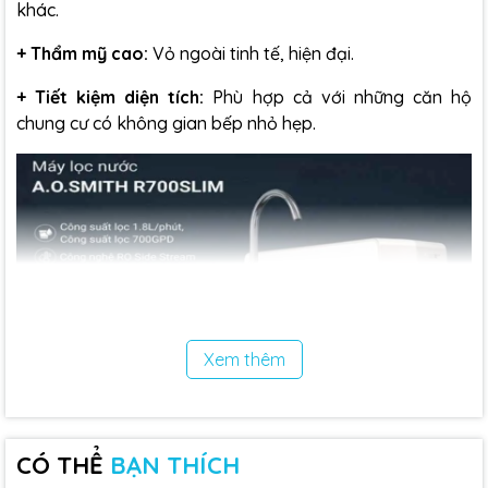
khác.
+ Thẩm mỹ cao:
Vỏ ngoài tinh tế, hiện đại.
+
Tiết kiệm diện tích:
Phù hợp cả với những căn hộ
chung cư có không gian bếp nhỏ hẹp.
Xem thêm
2. Công Nghệ Lọc RO-Side Stream Bản Quyền
CÓ THỂ
BẠN THÍCH
Điểm khác biệt lớn nhất của AO Smith chính là màng lọc