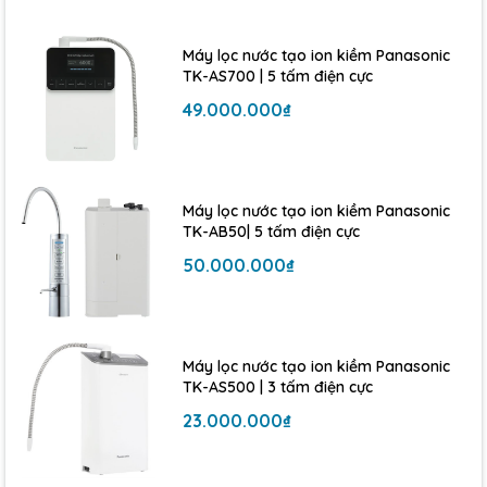
RO-Side Stream độc quyền giúp:
Máy lọc nước tạo ion kiềm Panasonic
+
Tăng hiệu suất:
Nâng cao tỷ lệ nước tinh khiết thu hồi
TK-AS700 | 5 tấm điện cực
(giảm thiểu nước thải đáng kể so với các dòng RO thông
49.000.000₫
thường).
+
Kéo dài tuổi thọ lõi lọc:
Màng lọc RO-Side Stream có
tuổi thọ lên đến
3 năm
, giúp người dùng tiết kiệm chi phí
bảo trì và thay thế định kỳ.
Máy lọc nước tạo ion kiềm Panasonic
TK-AB50| 5 tấm điện cực
+
An toàn tuyệt đối:
Loại bỏ 99,9% kim loại nặng (Asen,
50.000.000₫
chì, thủy ngân...), vi khuẩn và các tạp chất có hại.
Máy lọc nước tạo ion kiềm Panasonic
TK-AS500 | 3 tấm điện cực
23.000.000₫