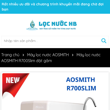
Rất nhiều ưu đãi và chương trình khuyến mãi đang chờ đợi
bạn
Trang chủ
Máy lọc nước AOSMITH
Máy lọc nước
AOSMITH R700Slim đặt gầm