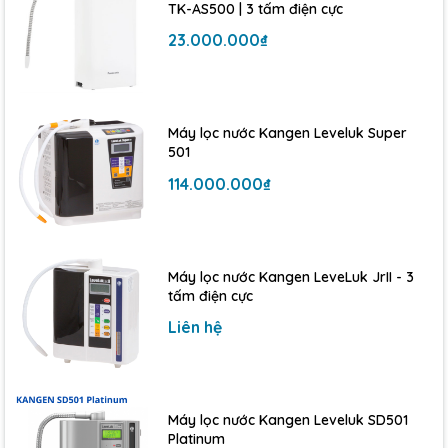
nước cấp. Loại bỏ thuốc trừ sâu, và kim loại nặng.
TK-AS500 | 3 tấm điện cực
23.000.000₫
»
Loại bỏ tanh hôi, mùi bùn đất và các mùi khó chịu. loại
bỏ các chất ô nhiễm hữu cơ và vô cơ.
»
Kiềm hóa nước, tạo Ion âm và chia nhỏ phân tử nước
Máy lọc nước Kangen Leveluk Super
cho các tế bào dễ hấp thụ.
501
»
Kiểu dáng sang trọng, thanh lịch và hiện đại, nhỏ gọn
114.000.000₫
nên dễ dàng lắp đặt và sử dụng hiệu quả.
»
Không có nước thải và không dùng điện, gia đình bạn
sẽ luôn có được nguồn nước lọc sạch khuẩn.
Máy lọc nước Kangen LeveLuk JrII - 3
tấm điện cực
»
Máy chạy êm, không có tiếng ồn. Màu sắc trang nhã,
Liên hệ
góp phần tạo nên không gian tươi mới cho ngôi nhà.
Máy lọc nước Kangen Leveluk SD501
Platinum