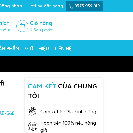
Đăng nhập
Hotline đặt hàng:
0373 939 919
hích
Giỏ hàng
phẩm
0
Sản phẩm
SẢN PHẨM
GIỚI THIỆU
LIÊN HỆ
fi
CAM KẾT
CỦA CHÚNG
TÔI
Cam kết 100% chính hãng
AE-S68
Hoàn tiền 100% nếu hàng
giả