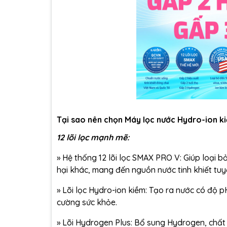
Tại sao nên chọn Máy lọc nước Hydro-ion k
12 lõi lọc mạnh mẽ:
»
Hệ thống 12 lõi lọc SMAX PRO V: Giúp loại bỏ
hại khác, mang đến nguồn nước tinh khiết tuyệ
»
Lõi lọc Hydro-ion kiềm: Tạo ra nước có độ pH
cường sức khỏe.
»
Lõi Hydrogen Plus: Bổ sung Hydrogen, chất