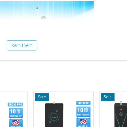
Xem thêm
 trực tiếp quan sát quá trình điện phân, đảm bảo sự an tâm
Sale
Sale