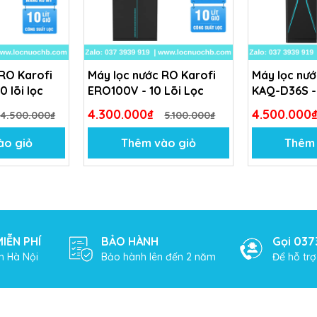
 RO Karofi
Máy lọc nước RO Karofi
Máy lọc nướ
0 lõi lọc
ERO100V - 10 Lõi Lọc
KAQ-D36S - 
4.300.000₫
4.500.000
4.500.000₫
5.100.000₫
ào giỏ
Thêm vào giỏ
Thêm 
ydro-ion kiềm, đáp ứng mọi nhu cầu sử dụng của gia đình.
 từ xa qua điện thoại.
IỄN PHÍ
BẢO HÀNH
Gọi 037
h Hà Nội
Bảo hành lên đến 2 năm
Để hỗ tr
 không gian bếp.
u dài.