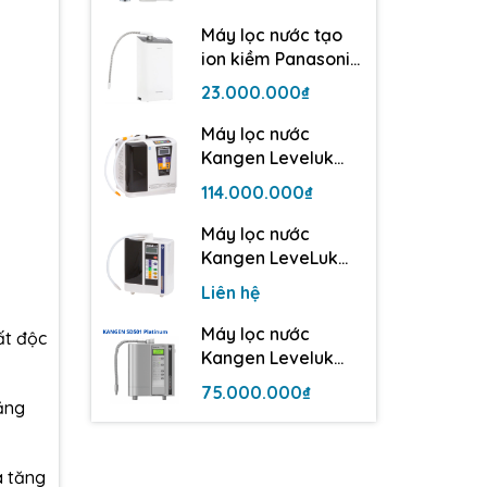
điện cực
Máy lọc nước tạo
ion kiềm Panasonic
TK-AS500 | 3 tấm
23.000.000₫
điện cực
Máy lọc nước
Kangen Leveluk
Super 501
114.000.000₫
Máy lọc nước
Kangen LeveLuk
JrII - 3 tấm điện cực
Liên hệ
Máy lọc nước
ất độc
Kangen Leveluk
SD501 Platinum
75.000.000₫
tăng
à tăng