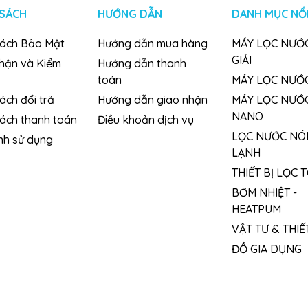
 SÁCH
HƯỚNG DẪN
DANH MỤC NỔI
n kiềm Karofi KAE-S68:
sách Bảo Mật
Hướng dẫn mua hàng
MÁY LỌC NƯỚC
àu khoáng chất.
GIẢI
nhận và Kiểm
Hướng dẫn thanh
toán
MÁY LỌC NƯỚ
rình lão hóa.
ách đổi trả
Hướng dẫn giao nhận
MÁY LỌC NƯỚ
ưỡng chất tốt hơn.
NANO
sách thanh toán
Điều khoản dịch vụ
 tật.
LỌC NƯỚC NÓ
nh sử dụng
LẠNH
THIẾT BỊ LỌC 
BƠM NHIỆT -
HEATPUM
VẬT TƯ & THIẾT
ĐỒ GIA DỤNG
- Nước tinh khiết để nấu ăn
ạch Kim