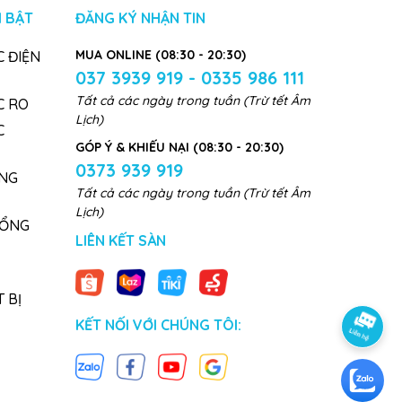
 BẬT
ĐĂNG KÝ NHẬN TIN
MUA ONLINE (08:30 - 20:30)
 ĐIỆN
037 3939 919 - 0335 986 111
Tất cả các ngày trong tuần (Trừ tết Âm
C RO
Lịch)
C
GÓP Ý & KHIẾU NẠI (08:30 - 20:30)
0373 939 919
NG
Tất cả các ngày trong tuần (Trừ tết Âm
Lịch)
TỔNG
LIÊN KẾT SÀN
 BỊ
KẾT NỐI VỚI CHÚNG TÔI: