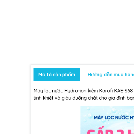
Mô tả sản phẩm
Hướng dẫn mua hàn
Máy lọc nước Hydro-ion kiềm Karofi
KAE-S68 v
tinh khiết và giàu dưỡng chất cho gia đình bạ