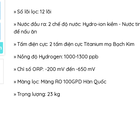
Ngày hết hạn:
»
Số lõi lọc: 12 lõi
Điều kiện:
»
Nước đầu ra: 2 chế độ nước: Hydro-ion kiềm - Nước ti
để nấu ăn
»
Tấm điện cực: 2 tấm điện cực Titanium mạ Bạch Kim
»
Nồng độ Hydrogen: 1000-1300 ppb
»
Chỉ số ORP: -200 mV đến -650 mV
»
Màng lọc: Màng RO 100GPD Hàn Quốc
»
Trọng lượng: 23 kg