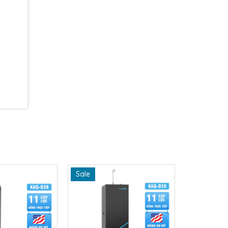
 tuyệt
Sale
Sale