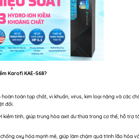
iềm Karofi KAE-S68?
 hoàn toàn tạp chất, vi khuẩn, virus, kim loại nặng và các ch
t đối.
 kiềm tính, giúp trung hòa axit dư thừa trong cơ thể, hỗ trợ 
 chống oxy hóa mạnh mẽ, giúp làm chậm quá trình lão hóa v