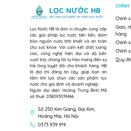
CHÍNH
Lợi ích khi sử dụng
Máy lọc nước RO
Hydro-io
Chính 
»
Cung cấp nguồn nước sạch, tinh khiết và gi
Giao, 
Lọc Nước HB là đơn vị chuyên cung cấp
hàng
»
Hỗ trợ tăng cường sức khỏe, làm chậm quá t
các giải pháp lọc nước tiên tiến, đảm
bảo nguồn nước tinh khiết và an toàn
Chính s
»
Cải thiện hệ tiêu hóa, giúp cơ thể hấp thu d
cho sức khỏe. Với cam kết chất lượng
Chính 
cao, công nghệ hiện đại và độ bền
»
Tăng cường sức đề kháng, phòng ngừa bệnh
Quy đị
vượt trội, chúng tôi tự hào mang đến sự
hài lòng tuyệt đối cho khách hàng. HB
»
Tiết kiệm chi phí sử dụng nước đóng chai.
là địa chỉ đáng tin cậy, giúp bạn an
tâm khi lựa chọn các sản phẩm lọc
Thông số kỹ thuật
nước cho gia đình và doanh nghiệp.
Người đại diện: Hoàng Trung Bình Mã
»
Số lõi lọc: 12 lõi
số thuế: 038093019466
»
Nước đầu ra: 2 chế độ nước: Hydro-ion kiềm 
Số 250 Kim Giang, Đại Kim,
Hoàng Mai, Hà Nội
»
Tấm điện cực: 2 tấm điện cực Titanium mạ B
0373 939 919
»
Nồng độ Hydrogen: 1000-1300 ppb