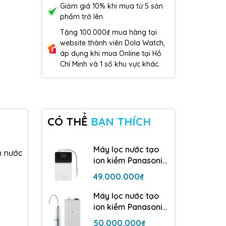
Giảm giá 10% khi mua từ 5 sản
phẩm trở lên.
Tặng 100.000₫ mua hàng tại
website thành viên Dola Watch,
áp dụng khi mua Online tại Hồ
Chí Minh và 1 số khu vực khác.
CÓ THỂ
BẠN THÍCH
Máy lọc nước tạo
n nước
ion kiềm Panasonic
TK-AS700 | 5 tấm
49.000.000₫
điện cực
Máy lọc nước tạo
ion kiềm Panasonic
TK-AB50| 5 tấm
50.000.000₫