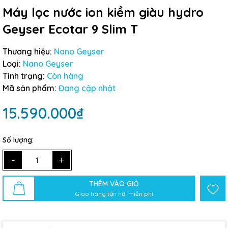
Máy lọc nước ion kiềm giàu hydro
Geyser Ecotar 9 Slim T
Thương hiệu:
Nano Geyser
Loại:
Nano Geyser
Tình trạng:
Còn hàng
Mã sản phẩm:
Đang cập nhật
15.590.000₫
Số lượng:
-
+
THÊM VÀO GIỎ
Giao hàng tận nơi miễn phí