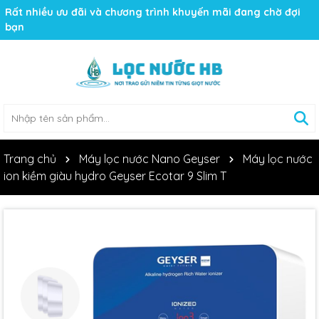
Rất nhiều ưu đãi và chương trình khuyến mãi đang chờ đợi
bạn
Trang chủ
Máy lọc nước Nano Geyser
Máy lọc nước
ion kiềm giàu hydro Geyser Ecotar 9 Slim T