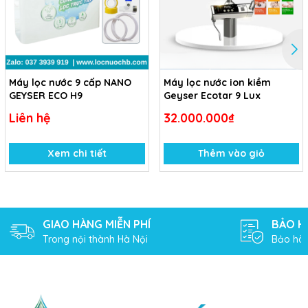
Máy lọc nước 9 cấp NANO
Máy lọc nước ion kiềm
GEYSER ECO H9
Geyser Ecotar 9 Lux
Liên hệ
32.000.000₫
Xem chi tiết
Thêm vào giỏ
GIAO HÀNG MIỄN PHÍ
BẢO H
Trong nội thành Hà Nội
Bảo hàn