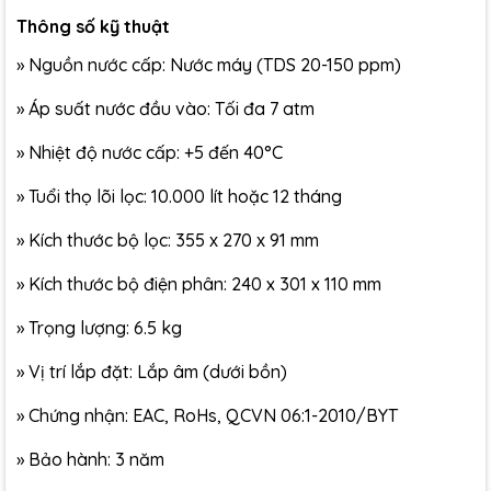
Thông số kỹ thuật
» Nguồn nước cấp: Nước máy (TDS 20-150 ppm)
» Áp suất nước đầu vào: Tối đa 7 atm
» Nhiệt độ nước cấp: +5 đến 40°C
» Tuổi thọ lõi lọc: 10.000 lít hoặc 12 tháng
» Kích thước bộ lọc: 355 х 270 х 91 mm
» Kích thước bộ điện phân: 240 x 301 x 110 mm
» Trọng lượng: 6.5 kg
» Vị trí lắp đặt: Lắp âm (dưới bồn)
» Chứng nhận: EAC, RoHs, QCVN 06:1-2010/BYT
» Bảo hành: 3 năm