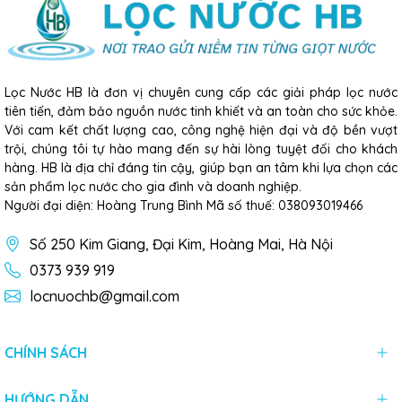
Lọc Nước HB là đơn vị chuyên cung cấp các giải pháp lọc nước
tiên tiến, đảm bảo nguồn nước tinh khiết và an toàn cho sức khỏe.
Với cam kết chất lượng cao, công nghệ hiện đại và độ bền vượt
trội, chúng tôi tự hào mang đến sự hài lòng tuyệt đối cho khách
hàng. HB là địa chỉ đáng tin cậy, giúp bạn an tâm khi lựa chọn các
sản phẩm lọc nước cho gia đình và doanh nghiệp.
Người đại diện: Hoàng Trung Bình Mã số thuế: 038093019466
Số 250 Kim Giang, Đại Kim, Hoàng Mai, Hà Nội
0373 939 919
locnuochb@gmail.com
CHÍNH SÁCH
HƯỚNG DẪN