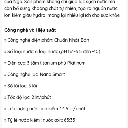
của Nga. Sản phẩm không chỉ giúp lọc sạch nước mà
còn bổ sung khoáng chất tự nhiên, tạo ra nguồn nước
ion kiềm giàu hydro, mang lại nhiều lợi ích cho sức khỏe.
Công nghệ và Hiệu suất
» Công nghệ điện phân: Chuẩn Nhật Bản
» Số loại nước: 6 loại nước (pH từ ~5.5 đến ~10)
» Điện cực: 3 tấm titanium phủ Platinum
» Công nghệ lọc: Nano Smart
» Số lõi lọc: 3 lõi
» Tốc độ lọc: 2 lít/phút
» Lưu lượng nước ion kiềm: 1-1.5 lít/phút
» Tỷ lệ nước kiềm : nước axit: 65:35