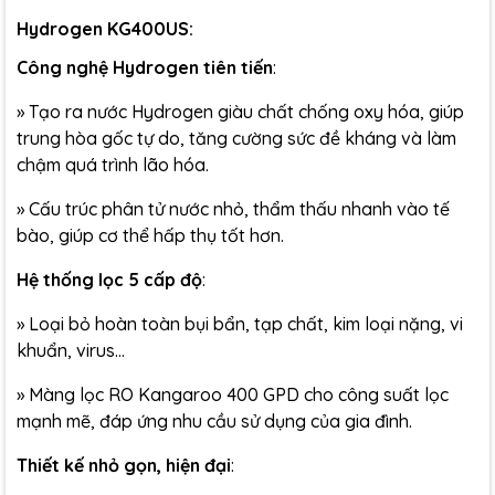
Hydrogen KG400US:
Công nghệ Hydrogen tiên tiến
:
»
Tạo ra nước Hydrogen giàu chất chống oxy hóa, giúp
trung hòa gốc tự do, tăng cường sức đề kháng và làm
chậm quá trình lão hóa.
»
Cấu trúc phân tử nước nhỏ, thẩm thấu nhanh vào tế
bào, giúp cơ thể hấp thụ tốt hơn.
Hệ thống lọc 5 cấp độ
:
»
Loại bỏ hoàn toàn bụi bẩn, tạp chất, kim loại nặng, vi
khuẩn, virus...
»
Màng lọc RO Kangaroo
400 GPD cho công suất lọc
mạnh mẽ, đáp ứng nhu cầu sử dụng của gia đình.
Thiết kế nhỏ gọn, hiện đại
: