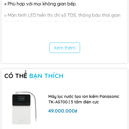
»
Phù hợp với mọi không gian bếp.
»
Màn hình LED hiển thị chỉ số TDS, thông báo thời gian
thay lõi lọc, giúp người dùng dễ dàng theo dõi chất
lượng nước.
Công suất lọc lớn
:
Xem thêm
»
60 lít/giờ, đáp ứng nhu cầu sử dụng nước liên tục của
gia đình đông người.
Lọc trực tiếp không bình chứa
:
CÓ THỂ
BẠN THÍCH
»
Tiết kiệm không gian.
»
Đảm bảo nước luôn tươi mới.
Máy lọc nước tạo ion kiềm Panasonic
TK-AS700 | 5 tấm điện cực
Thông số kỹ thuật chính:
49.000.000₫
»
Model: KG400US
»
Số cấp lọc: 5