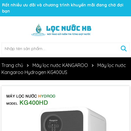
Rất nhiều ưu đãi và chương trình khuyến mãi đang chờ đợi
bạn
Trang chủ
Máy lọc nước KANGAROO
Máy lọc nước
Kangaroo Hydrogen KG400US