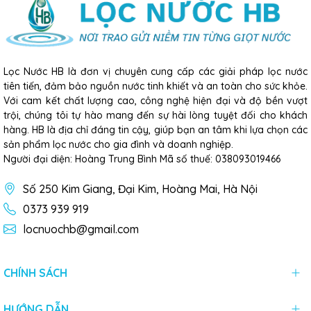
Lọc Nước HB là đơn vị chuyên cung cấp các giải pháp lọc nước
tiên tiến, đảm bảo nguồn nước tinh khiết và an toàn cho sức khỏe.
Với cam kết chất lượng cao, công nghệ hiện đại và độ bền vượt
trội, chúng tôi tự hào mang đến sự hài lòng tuyệt đối cho khách
hàng. HB là địa chỉ đáng tin cậy, giúp bạn an tâm khi lựa chọn các
sản phẩm lọc nước cho gia đình và doanh nghiệp.
Người đại diện: Hoàng Trung Bình Mã số thuế: 038093019466
Số 250 Kim Giang, Đại Kim, Hoàng Mai, Hà Nội
0373 939 919
locnuochb@gmail.com
CHÍNH SÁCH
HƯỚNG DẪN