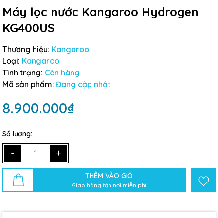
Máy lọc nước Kangaroo Hydrogen
KG400US
Thương hiệu:
Kangaroo
Loại:
Kangaroo
Tình trạng:
Còn hàng
Mã sản phẩm:
Đang cập nhật
8.900.000₫
Số lượng:
-
+
THÊM VÀO GIỎ
Giao hàng tận nơi miễn phí