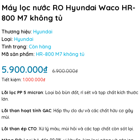
Máy lọc nước RO Hyundai Waco HR-
800 M7 không tủ
Thương hiệu:
Hyundai
Loại:
Hyundai
Tình trạng:
Còn hàng
Mã sản phẩm:
HR-800 M7 không tủ
5.900.000₫
6.900.000₫
Tiết kiệm:
1.000.000₫
Lõi lọc PP 5 micron
: Loại bỏ bùn đất, rỉ sét và tạp chất kích thước
lớn.
Lõi than hoạt tính GAC
: Hấp thụ clo dư và các chất hữu cơ gây
mùi.
Lõi than ép CTO
: Xử lý màu, mùi hôi và các tạp chất còn sót lại.