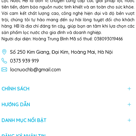
Lọc Nước HB là đơn vị chuyên cung cấp các giải pháp lọc nước
tiên tiến, đảm bảo nguồn nước tinh khiết và an toàn cho sức khỏe.
Với cam kết chất lượng cao, công nghệ hiện đại và độ bền vượt
trội, chúng tôi tự hào mang đến sự hài lòng tuyệt đối cho khách
hàng. HB là địa chỉ đáng tin cậy, giúp bạn an tâm khi lựa chọn các
sản phẩm lọc nước cho gia đình và doanh nghiệp.
Người đại diện: Hoàng Trung Bình Mã số thuế: 038093019466
Số 250 Kim Giang, Đại Kim, Hoàng Mai, Hà Nội
0373 939 919
locnuochb@gmail.com
CHÍNH SÁCH
HƯỚNG DẪN
DANH MỤC NỔI BẬT