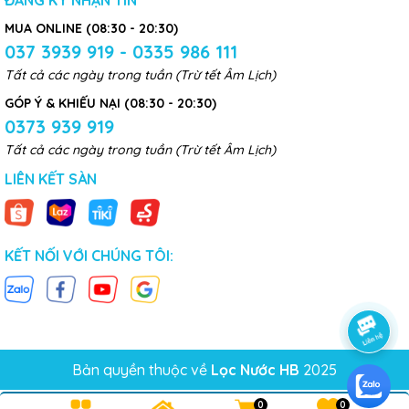
ĐĂNG KÝ NHẬN TIN
MUA ONLINE (08:30 - 20:30)
037 3939 919 - 0335 986 111
Tất cả các ngày trong tuần (Trừ tết Âm Lịch)
GÓP Ý & KHIẾU NẠI (08:30 - 20:30)
0373 939 919
Tất cả các ngày trong tuần (Trừ tết Âm Lịch)
LIÊN KẾT SÀN
KẾT NỐI VỚI CHÚNG TÔI:
Bản quyền thuộc về
Lọc Nước HB
2025
0
0