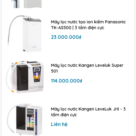
công nghệ tiên tiến, thiết kế nhỏ gọn và hiệu suất lọc
cao, sản phẩm này đảm bảo mang đến sự an tâm tuyệt
đối cho người sử dụng.
Máy lọc nước tạo ion kiềm Panasonic
TK-AS500 | 3 tấm điện cực
23.000.000₫
Máy lọc nước Kangen Leveluk Super
501
114.000.000₫
Máy lọc nước Kangen LeveLuk JrII - 3
tấm điện cực
Liên hệ