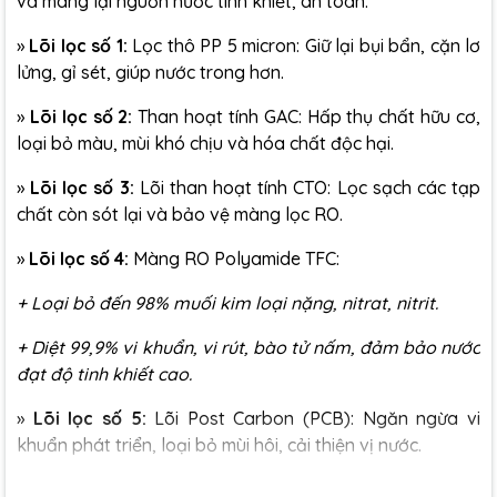
và mang lại nguồn nước tinh khiết, an toàn:
»
Lõi lọc số 1:
Lọc thô PP 5 micron: Giữ lại bụi bẩn, cặn lơ
lửng, gỉ sét, giúp nước trong hơn.
»
Lõi lọc số 2:
Than hoạt tính GAC: Hấp thụ chất hữu cơ,
loại bỏ màu, mùi khó chịu và hóa chất độc hại.
»
Lõi lọc số 3:
Lõi than hoạt tính CTO: Lọc sạch các tạp
chất còn sót lại và bảo vệ màng lọc RO.
»
Lõi lọc số 4:
Màng RO Polyamide TFC:
+ Loại bỏ đến 98% muối kim loại nặng, nitrat, nitrit.
+ Diệt 99,9% vi khuẩn, vi rút, bào tử nấm, đảm bảo nước
đạt độ tinh khiết cao.
»
Lõi lọc số 5:
Lõi Post Carbon (PCB): Ngăn ngừa vi
khuẩn phát triển, loại bỏ mùi hôi, cải thiện vị nước.
»
Lõi lọc số 6:
Lõi Silver Carbon: