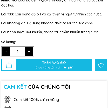
Màng RO
: Loại bỏ đến 99,9% vi khuẩn, kim loại nặng và các ion
độc hại.
Lõi T33
: Cân bằng độ pH và cải thiện vị ngọt tự nhiên của nước.
Lõi khoáng đá
: Bổ sung khoáng chất có lợi cho sức khỏe.
Lõi nano bạc
: Diệt khuẩn, chống tái nhiễm khuẩn trong nước.
Số lượng:
-
+
THÊM VÀO GIỎ
Giao hàng tận nơi miễn phí
CAM KẾT
CỦA CHÚNG TÔI
Cam kết 100% chính hãng