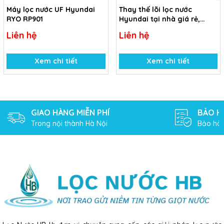
Máy lọc nước UF Hyundai
Thay thế lõi lọc nước
RYO RP901
Hyundai tại nhà giá rẻ,
nhanh chóng
Liên hệ
Liên hệ
Xem chi tiết
Xem chi tiết
GIAO HÀNG MIỄN PHÍ
BẢO H
Trong nội thành Hà Nội
Bảo hàn