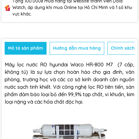
Tặng 100.000₫ mua hàng tại website thành viên Dola
Watch, áp dụng khi mua Online tại Hồ Chí Minh và 1 số khu
vực khác.
Mô tả sản phẩm
Hướng dẫn mua hàng
Chính sách b
Máy lọc nước RO
hyundai Waco HR-800 M7 (7 cấp,
không tủ) là sự lựa chọn hoàn hảo cho gia đình, văn
phòng, trường học và các cơ sở kinh doanh cần nguồn
nước sạch tinh khiết. Với công nghệ lọc RO tiên tiến, sản
phẩm đảm bảo loại bỏ đến 99,9% tạp chất, vi khuẩn, kim
loại nặng và các hóa chất độc hại.