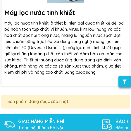
Máy lọc nước tinh khiết
Máy lọc nước tinh khiết là thiết bị hiện đại được thiết kế để loại
bỏ hoàn toàn tạp chất, vi khuẩn, virus, kim loại nặng và các
hóa chất độc hại trong nước, mang lại nguồn nước sạch đạt
tiêu chuẩn uống trực tiếp. Sử dụng công nghệ màng lọc tiên
tiến như RO (Reverse Osmosis), máy lọc nước tinh khiết giúp
giữ lại những khoáng chất cần thiết và đảm bảo an toàn cho
sức khỏe. Thiết bị thường được ứng dụng trong gia đình, văn
phòng, nhà hàng và các cơ sở sản xuất thực phẩm, giúp tiết
kiệm chi phí và nâng cao chất lượng cuộc sống.
Sản phẩm đang được cập nhật.
GIAO HÀNG MIỄN PHÍ
BẢO H
Trong nội thành Hà Nội
Bảo hàn