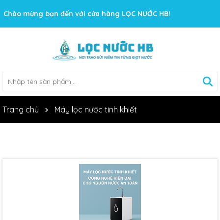
Chào mừng bạn đến với cửa hàng LỌC NƯỚC HB!
Trang chủ
Máy lọc nước tinh khiết