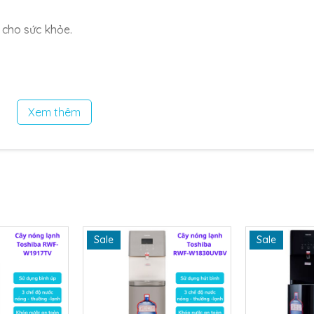
 cho sức khỏe.
i nạn cho trẻ nhỏ.
ợi khi sử dụng vào ban đêm.
Xem thêm
thay bình nước. Khay hứng nước thừa phía dưới có thể tháo rời
120W)
Sale
Sale