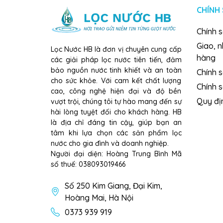
CHÍNH
Chính 
Giao, 
Lọc Nước HB là đơn vị chuyên cung cấp
hàng
các giải pháp lọc nước tiên tiến, đảm
bảo nguồn nước tinh khiết và an toàn
Chính s
cho sức khỏe. Với cam kết chất lượng
Chính 
cao, công nghệ hiện đại và độ bền
Quy đị
vượt trội, chúng tôi tự hào mang đến sự
hài lòng tuyệt đối cho khách hàng. HB
là địa chỉ đáng tin cậy, giúp bạn an
tâm khi lựa chọn các sản phẩm lọc
nước cho gia đình và doanh nghiệp.
Người đại diện: Hoàng Trung Bình Mã
số thuế: 038093019466
Số 250 Kim Giang, Đại Kim,
Hoàng Mai, Hà Nội
0373 939 919