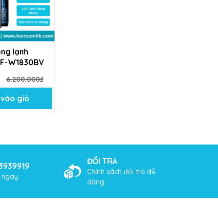
ng lạnh
WF-W1830BV
₫
6.200.000₫
vào giỏ
ĐỔI TRẢ
3939919
Chính sách đổi trả dễ
ện đại
ợ ngay
dàng
ình và