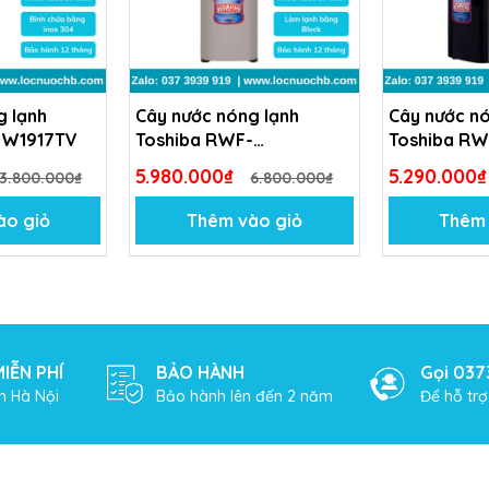
g gas R134a
g lạnh
Cây nước nóng lạnh
Cây nước nó
-W1917TV
Toshiba RWF-
Toshiba R
W1830UVBV
5.980.000₫
5.290.000
3.800.000₫
6.800.000₫
ào giỏ
Thêm vào giỏ
Thêm 
IỄN PHÍ
BẢO HÀNH
Gọi 037
V là sự kết hợp hoàn hảo giữa thiết kế tinh tế, tính năng hi
h Hà Nội
Bảo hành lên đến 2 năm
Để hỗ tr
ể cung cấp nguồn nước nóng lạnh tiện lợi, an toàn cho gia đ
uộc sống