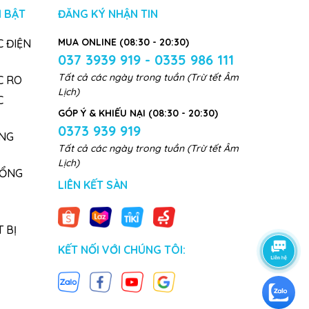
 BẬT
ĐĂNG KÝ NHẬN TIN
MUA ONLINE (08:30 - 20:30)
 ĐIỆN
037 3939 919 - 0335 986 111
Tất cả các ngày trong tuần (Trừ tết Âm
C RO
Lịch)
C
GÓP Ý & KHIẾU NẠI (08:30 - 20:30)
0373 939 919
NG
Tất cả các ngày trong tuần (Trừ tết Âm
Lịch)
TỔNG
LIÊN KẾT SÀN
 BỊ
KẾT NỐI VỚI CHÚNG TÔI: