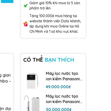
Giảm giá 10% khi mua từ 5 sản
phẩm trở lên.
Tặng 100.000₫ mua hàng tại
website thành viên Dola Watch,
áp dụng khi mua Online tại Hồ
Chí Minh và 1 số khu vực khác.
CÓ THỂ
BẠN THÍCH
Máy lọc nước tạo
g gian
ion kiềm Panasonic
hiba –
TK-AS700 | 5 tấm
49.000.000₫
điện cực
Máy lọc nước tạo
ion kiềm Panasonic
TK-AB50| 5 tấm
ện đại
50.000.000₫