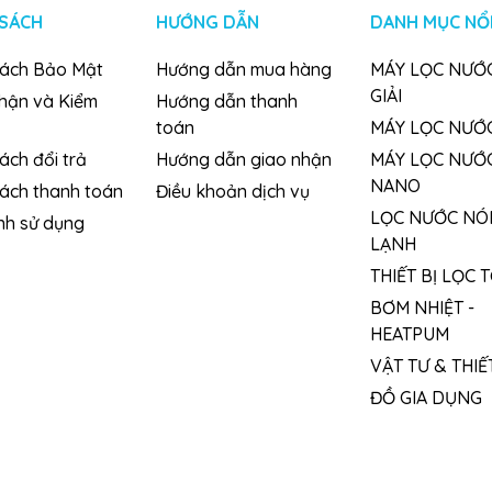
 SÁCH
HƯỚNG DẪN
DANH MỤC NỔI
sách Bảo Mật
Hướng dẫn mua hàng
MÁY LỌC NƯỚC
GIẢI
nhận và Kiểm
Hướng dẫn thanh
toán
MÁY LỌC NƯỚ
ách đổi trả
Hướng dẫn giao nhận
MÁY LỌC NƯỚ
NANO
sách thanh toán
Điều khoản dịch vụ
LỌC NƯỚC NÓ
nh sử dụng
LẠNH
THIẾT BỊ LỌC 
BƠM NHIỆT -
HEATPUM
VẬT TƯ & THIẾT
ĐỒ GIA DỤNG