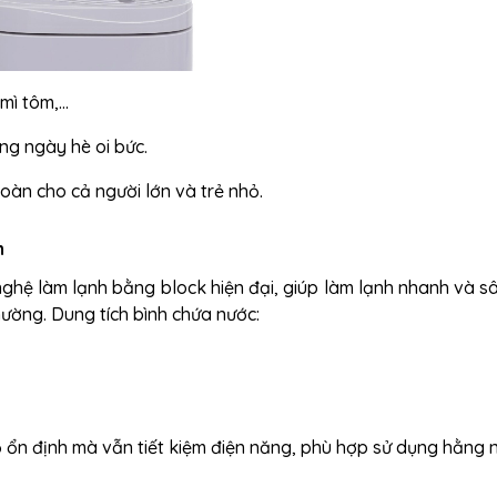
 mì tôm,…
ng ngày hè oi bức.
toàn cho cả người lớn và trẻ nhỏ.
n
ghệ làm lạnh bằng block hiện đại, giúp làm lạnh nhanh và s
ường. Dung tích bình chứa nước:
ộ ổn định mà vẫn tiết kiệm điện năng, phù hợp sử dụng hằng 