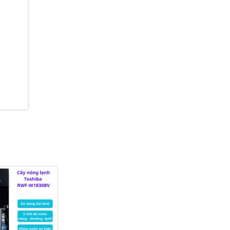
 để vệ