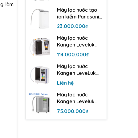
điện cực
ng làm
Máy lọc nước tạo
ion kiềm Panasonic
TK-AS500 | 3 tấm
23.000.000₫
điện cực
Máy lọc nước
Kangen Leveluk
Super 501
114.000.000₫
Máy lọc nước
Kangen LeveLuk
JrII - 3 tấm điện cực
Liên hệ
Máy lọc nước
Kangen Leveluk
SD501 Platinum
75.000.000₫