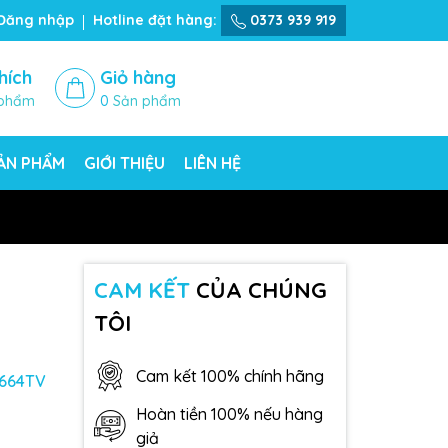
Đăng nhập
Hotline đặt hàng:
0373 939 919
hích
Giỏ hàng
phẩm
0
Sản phẩm
SẢN PHẨM
GIỚI THIỆU
LIÊN HỆ
CAM KẾT
CỦA CHÚNG
TÔI
Cam kết 100% chính hãng
664TV
Hoàn tiền 100% nếu hàng
giả