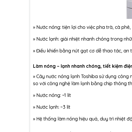
»
Nước nóng: tiện lợi cho việc pha trà, cà phê,
»
Nước lạnh: giải nhiệt nhanh chóng trong nhữ
»
Điều khiển bằng nút gạt cơ dễ thao tác, an 
Làm nóng – lạnh nhanh chóng, tiết kiệm điệ
»
Cây nước nóng lạnh Toshiba
sử dụng công n
so với công nghệ làm lạnh bằng chip thông th
»
Nước nóng: ~1 lít
»
Nước lạnh: ~3 lít
»
Hệ thống làm nóng hiệu quả, duy trì nhiệt đ