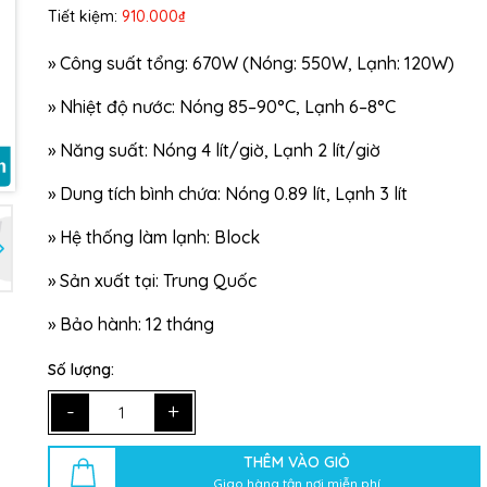
Tiết kiệm:
910.000₫
Ngày hết hạn:
»
Công suất tổng: 670W (Nóng: 550W, Lạnh: 120W)
Điều kiện:
»
Nhiệt độ nước: Nóng 85–90°C, Lạnh 6–8°C
»
Năng suất: Nóng 4 lít/giờ, Lạnh 2 lít/giờ
»
Dung tích bình chứa: Nóng 0.89 lít, Lạnh 3 lít
»
Hệ thống làm lạnh: Block
»
Sản xuất tại: Trung Quốc
»
Bảo hành: 12 tháng
Số lượng:
-
+
THÊM VÀO GIỎ
Giao hàng tận nơi miễn phí