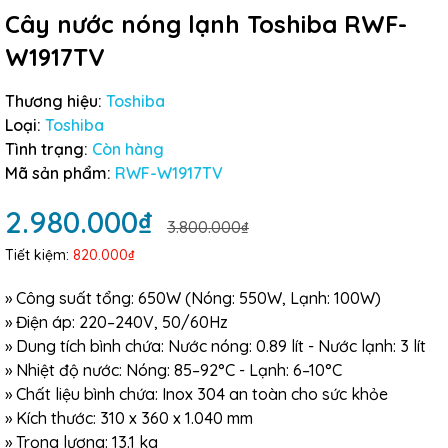
Cây nước nóng lạnh Toshiba RWF-
W1917TV
Thương hiệu:
Toshiba
Loại:
Toshiba
Tình trạng:
Còn hàng
Mã sản phẩm:
RWF-W1917TV
2.980.000₫
3.800.000₫
Tiết kiệm:
820.000₫
» Công suất tổng: 650W (Nóng: 550W, Lạnh: 100W)
» Điện áp: 220–240V, 50/60Hz
» Dung tích bình chứa: Nước nóng: 0.89 lít - Nước lạnh: 3 lít
» Nhiệt độ nước: Nóng: 85–92°C - Lạnh: 6–10°C
» Chất liệu bình chứa: Inox 304 an toàn cho sức khỏe
» Kích thước: 310 x 360 x 1.040 mm
» Trọng lượng: 13.1 kg