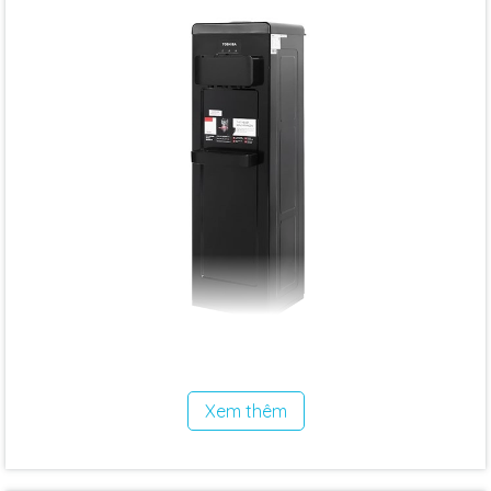
»
Làm lạnh hiệu quả: Sử dụng công nghệ làm lạnh Block
tiên tiến, Toshiba RWF-W1917TV mang đến nguồn nước
lạnh sâu và ổn định, giải nhiệt tức thì trong những ngày
Xem thêm
hè nóng bức.
»
Tiết kiệm điện năng: Công nghệ Block giúp máy vận