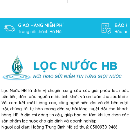
Kết luận:
Cây nước nóng lạnh
Toshiba RWF-W1917TV là sự lựa
GIAO HÀNG MIỄN PHÍ
BẢO H
chọn thông minh và đáng tin cậy cho gia đình và văn
Trong nội thành Hà Nội
Bảo hàn
phòng. Với thiết kế hiện đại, tính năng tiện lợi, an toàn và
độ bền bỉ, sản phẩm này chắc chắn sẽ mang đến sự hài
lòng cho người sử dụng.
Lọc Nước HB là đơn vị chuyên cung cấp các giải pháp lọc nước
tiên tiến, đảm bảo nguồn nước tinh khiết và an toàn cho sức khỏe.
Với cam kết chất lượng cao, công nghệ hiện đại và độ bền vượt
trội, chúng tôi tự hào mang đến sự hài lòng tuyệt đối cho khách
hàng. HB là địa chỉ đáng tin cậy, giúp bạn an tâm khi lựa chọn các
sản phẩm lọc nước cho gia đình và doanh nghiệp.
Người đại diện: Hoàng Trung Bình Mã số thuế: 038093019466