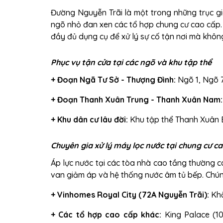
Đường Nguyễn Trãi là một trong những trục g
ngõ nhỏ đan xen các tổ hợp chung cư cao cấp. 
đầy đủ dụng cụ để xử lý sự cố tận nơi mà không
Phục vụ tận cửa tại các ngõ và khu tập thể
+
Đoạn Ngã Tư Sở - Thượng Đình:
Ngõ 1, Ngõ 7
+
Đoạn Thanh Xuân Trung - Thanh Xuân Nam:
+
Khu dân cư lâu đời:
Khu tập thể Thanh Xuân 
Chuyên gia xử lý máy lọc nước tại chung cư c
Áp lực nước tại các tòa nhà cao tầng thường có
van giảm áp và hệ thống nước âm tủ bếp. Chún
+
Vinhomes Royal City (72A Nguyễn Trãi):
Khắ
+
Các tổ hợp cao cấp khác:
King Palace (10