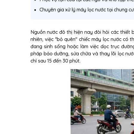
Chuyên gia xử lý máy lọc nước tại chung c
Nguồn nước đô thị hiện nay đòi hỏi các thiết 
nhiên, việc "bỏ quên" chiếc máy lọc nước có th
đang sinh sống hoặc làm việc dọc trục đườ
pháp bảo dưỡng, sửa chữa và thay lõi lọc nước
chỉ sau 15 đến 30 phút.