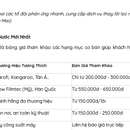
hai các tổ đội phản ứng nhanh, cung cấp
dịch vụ thay lõi lọc 
 Mai).
 Nước Mới Nhất
y là bảng giá tham khảo các hạng mục cơ bản giúp khách 
ương Hiệu Tương Thích
Đơn Giá Tham Khảo
rofi, Kangaroo, Tân Á...
Chỉ từ 200.000đ - 300.000
w Filmtec (Mỹ), Hàn Quốc
Từ 550.000đ - 650.000đ
ính hãng đa thương hiệu
Từ 150.000đ/lõi
n nơi, an toàn kỹ thuật
Từ 150.000đ - 250.000đ
y công suất máy
Liên hệ báo giá trực tiếp