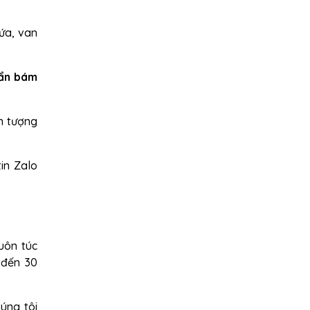
ứa, van
bẩn bám
n tượng
in Zalo
uôn túc
 đến 30
úng tôi