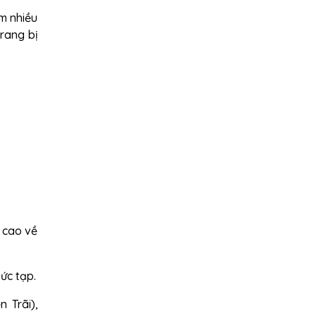
m nhiều
trang bị
n cao về
ức tạp.
 Trãi),