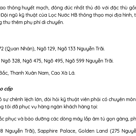
iao thông huyết mạch, đông đúc nhất thủ đô với đặc thù gồ
Đội ngũ kỹ thuật của Lọc Nước HB thông thạo mọi địa hình, 
 thu thêm phụ phí di chuyển.
2 (Quan Nhân), Ngõ 129, Ngõ 133 Nguyễn Trãi.
Ngõ 328, Ngõ 475, Ngõ 495, Ngõ 599 Nguyễn Trãi.
Bắc, Thanh Xuân Nam, Cao Xà Lá.
ao cấp
 sự chênh lệch lớn, đòi hỏi kỹ thuật viên phải có chuyên mô
g tôi đã phục vụ hàng ngàn khách hàng tại:
c phục và bảo dưỡng các dòng máy lắp âm tủ gọn gàng, ph
8 Nguyễn Trãi), Sapphire Palace, Golden Land (275 Nguyễn