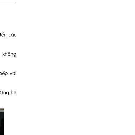
đến các
ảy không
bếp với
ưỡng hệ