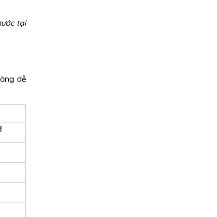
nước tại
hàng dễ
đ