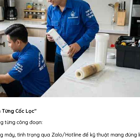
h Từng Cốc Lọc"
ong từng công đoạn:
 máy, tình trạng qua Zalo/Hotline để kỹ thuật mang đúng li