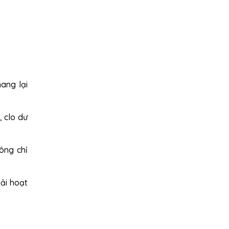
ang lại
, clo dư
ông chỉ
ải hoạt