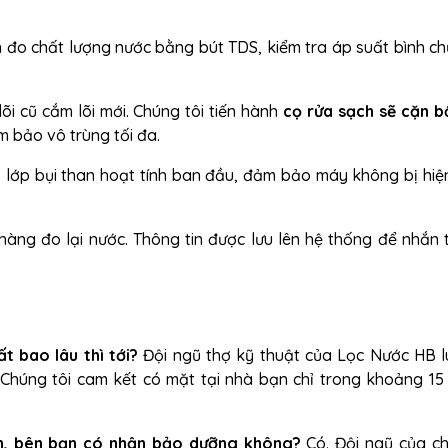
 đo chất lượng nước bằng bút TDS, kiểm tra áp suất bình ch
lõi cũ cắm lõi mới. Chúng tôi tiến hành
cọ rửa sạch sẽ cặn 
ảm bảo vô trùng tối đa.
 lớp bụi than hoạt tính ban đầu, đảm bảo máy không bị hiệ
àng đo lại nước. Thông tin được lưu lên hệ thống để nhắn t
t bao lâu thì tới?
Đội ngũ thợ kỹ thuật của Lọc Nước HB l
. Chúng tôi cam kết có mặt tại nhà bạn chỉ trong khoảng 15
n, bên bạn có nhận bảo dưỡng không?
Có. Đội ngũ của ch