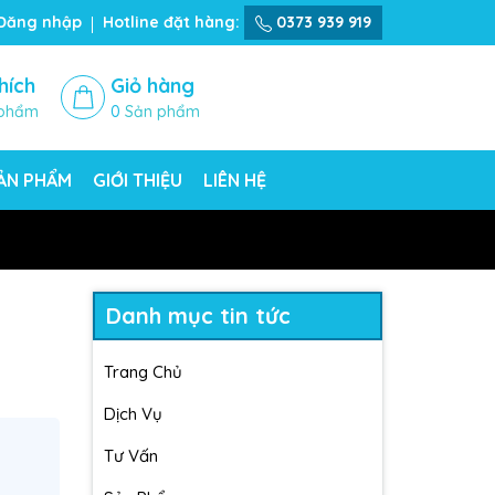
Đăng nhập
Hotline đặt hàng:
0373 939 919
hích
Giỏ hàng
phẩm
0
Sản phẩm
SẢN PHẨM
GIỚI THIỆU
LIÊN HỆ
Danh mục tin tức
Trang Chủ
Dịch Vụ
Tư Vấn