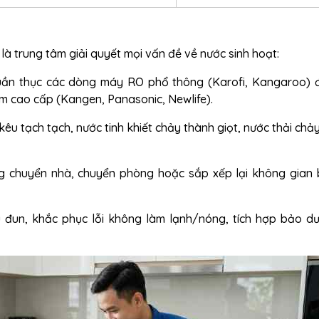
là trung tâm giải quyết mọi vấn đề về nước sinh hoạt:
uần thục các dòng máy RO phổ thông (Karofi, Kangaroo) 
ềm
cao cấp (Kangen, Panasonic, Newlife).
êu tạch tạch, nước tinh khiết chảy thành giọt, nước thải ch
 chuyển nhà, chuyển phòng hoặc sắp xếp lại không gian 
 đun, khắc phục lỗi không làm lạnh/nóng, tích hợp bảo d