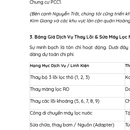
Chung cư PCC1.
(Bên cạnh Nguyễn Trãi, chúng tôi cũng triển k
Kim Giang
và các khu vực lân cận quận Hoàng
3. Bảng Giá Dịch Vụ Thay Lõi & Sửa Máy Lọc
Sự minh bạch là tôn chỉ hoạt động. Dưới đâ
dàng dự toán chi phí.
Hạng Mục Dịch Vụ / Linh Kiện
Th
Thay bộ 3 lõi lọc thô (1, 2, 3)
Ka
Thay màng lọc RO
Do
Thay các lõi khoáng (5, 6, 7, 8, 9)
Ch
Công di chuyển máy lọc nước
Tậ
Sửa chữa, thay bơm / Nguồn (Adapter)
Tù