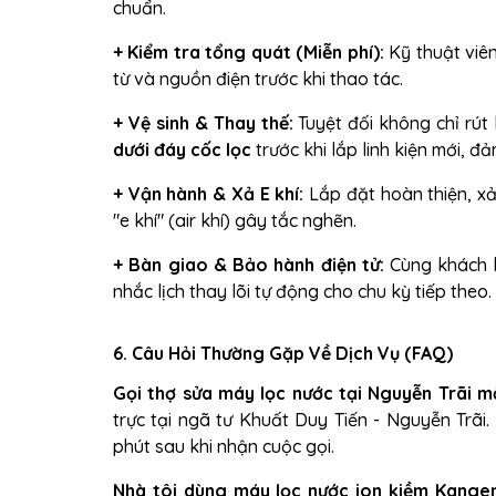
chuẩn.
+
Kiểm tra tổng quát (Miễn phí):
Kỹ thuật viên
từ và nguồn điện trước khi thao tác.
+
Vệ sinh & Thay thế:
Tuyệt đối không chỉ rút 
dưới đáy cốc lọc
trước khi lắp linh kiện mới, đ
+
Vận hành & Xả E khí:
Lắp đặt hoàn thiện, xả
"e khí" (air khí) gây tắc nghẽn.
+
Bàn giao & Bảo hành điện tử:
Cùng khách h
nhắc lịch thay lõi tự động cho chu kỳ tiếp theo.
6. Câu Hỏi Thường Gặp Về Dịch Vụ (FAQ)
Gọi thợ sửa máy lọc nước tại Nguyễn Trãi mấ
trực tại ngã tư Khuất Duy Tiến - Nguyễn Trãi
phút sau khi nhận cuộc gọi.
Nhà tôi dùng máy lọc nước ion kiềm Kange