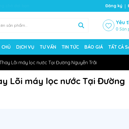
ng chờ đợi bạn
Đăng ký
Yêu t
0
Sản 
 CHỦ
DỊCH VỤ
TƯ VẤN
TIN TỨC
BÁO GIÁ
TẤT CẢ 
 Thay Lõi máy lọc nước Tại Đường Nguyễn Trãi
ay Lõi máy lọc nước Tại Đường