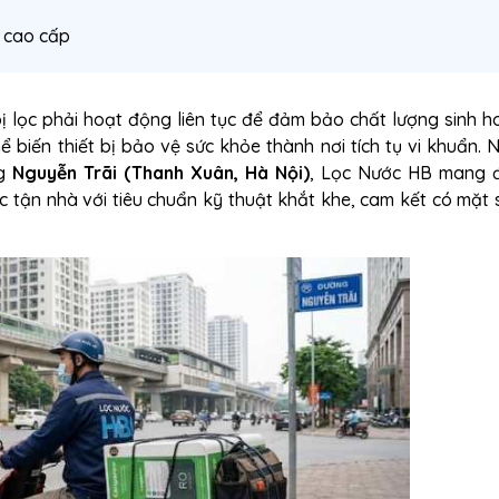
ư cao cấp
bị lọc phải hoạt động liên tục để đảm bảo chất lượng sinh h
ể biến thiết bị bảo vệ sức khỏe thành nơi tích tụ vi khuẩn.
ng
Nguyễn Trãi (Thanh Xuân, Hà Nội)
, Lọc Nước HB mang đ
 tận nhà với tiêu chuẩn kỹ thuật khắt khe, cam kết có mặt 