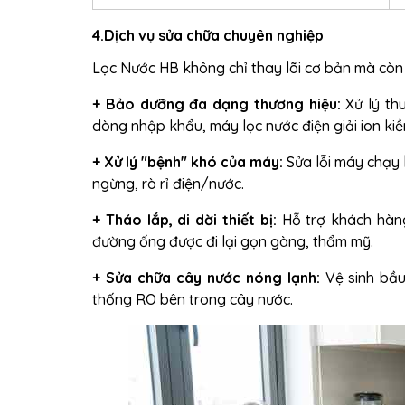
4.Dịch vụ sửa chữa chuyên nghiệp
Lọc Nước HB không chỉ thay lõi cơ bản mà còn 
+
Bảo dưỡng đa dạng thương hiệu:
Xử lý th
dòng nhập khẩu,
máy lọc nước điện giải ion ki
+
Xử lý "bệnh" khó của máy:
Sửa lỗi máy chạy k
ngừng, rò rỉ điện/nước.
+
Tháo lắp, di dời thiết bị:
Hỗ trợ khách hàng
đường ống được đi lại gọn gàng, thẩm mỹ.
+
Sửa chữa cây nước nóng lạnh:
Vệ sinh bầu
thống RO bên trong cây nước.