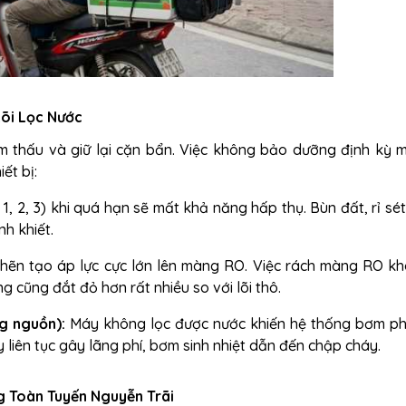
Lõi Lọc Nước
 thấu và giữ lại cặn bẩn. Việc không bảo dưỡng định kỳ m
ết bị:
 1, 2, 3) khi quá hạn sẽ mất khả năng hấp thụ. Bùn đất, rỉ sét
nh khiết.
ghẽn tạo áp lực cực lớn lên màng RO. Việc rách màng RO kh
g cũng đắt đỏ hơn rất nhiều so với lõi thô.
ng nguồn):
Máy không lọc được nước khiến hệ thống bơm ph
 liên tục gây lãng phí, bơm sinh nhiệt dẫn đến chập cháy.
g Toàn Tuyến Nguyễn Trãi