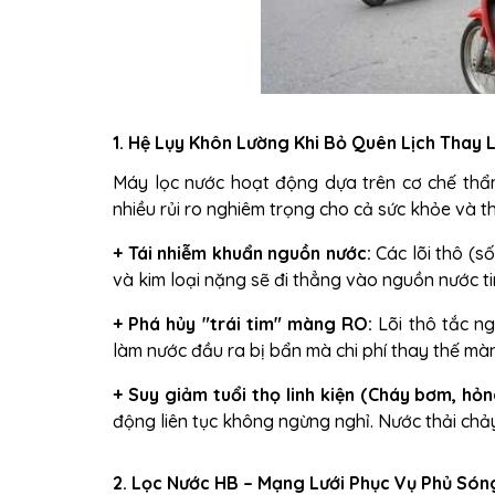
1. Hệ Lụy Khôn Lường Khi Bỏ Quên Lịch Thay 
Máy lọc nước hoạt động dựa trên cơ chế thẩm
nhiều rủi ro nghiêm trọng cho cả sức khỏe và thi
+
Tái nhiễm khuẩn nguồn nước:
Các lõi thô (số
và kim loại nặng sẽ đi thẳng vào nguồn nước ti
+
Phá hủy "trái tim" màng RO:
Lõi thô tắc n
làm nước đầu ra bị bẩn mà chi phí thay thế màn
+
Suy giảm tuổi thọ linh kiện (Cháy bơm, hỏ
động liên tục không ngừng nghỉ. Nước thải chảy
2. Lọc Nước HB – Mạng Lưới Phục Vụ Phủ Són