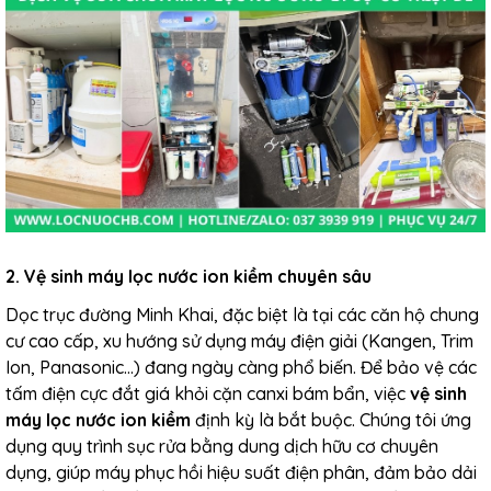
2. Vệ sinh máy lọc nước ion kiềm chuyên sâu
Dọc trục đường Minh Khai, đặc biệt là tại các căn hộ chung
cư cao cấp, xu hướng sử dụng máy điện giải (Kangen, Trim
Ion, Panasonic...) đang ngày càng phổ biến. Để bảo vệ các
tấm điện cực đắt giá khỏi cặn canxi bám bẩn, việc
vệ sinh
máy lọc nước ion kiềm
định kỳ là bắt buộc. Chúng tôi ứng
dụng quy trình sục rửa bằng dung dịch hữu cơ chuyên
dụng, giúp máy phục hồi hiệu suất điện phân, đảm bảo dải