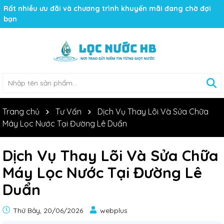
Rất nhiều ưu đãi và chương trình khuyến mãi đang chờ đợi
bạn
Trang chủ
Tư Vấn
Dịch Vụ Thay Lõi Và Sửa Chữa
Máy Lọc Nước Tại Đường Lê Duẩn
Dịch Vụ Thay Lõi Và Sửa Chữa
Máy Lọc Nước Tại Đường Lê
Duẩn
Thứ Bảy, 20/06/2026
webplus