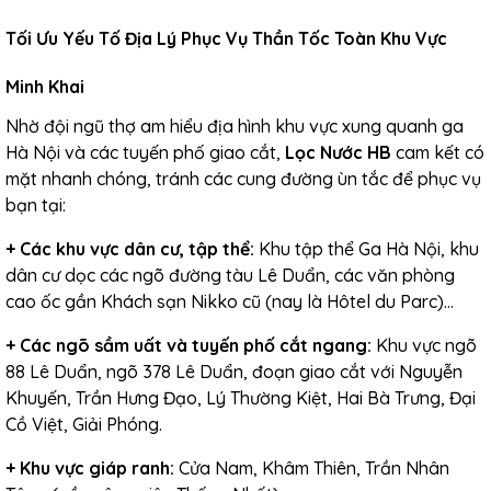
Tối Ưu Yếu Tố Địa Lý Phục Vụ Thần Tốc Toàn Khu Vực
Minh Khai
Nhờ đội ngũ thợ am hiểu địa hình khu vực xung quanh ga
Hà Nội và các tuyến phố giao cắt,
Lọc Nước HB
cam kết có
mặt nhanh chóng, tránh các cung đường ùn tắc để phục vụ
bạn tại:
+ Các khu vực dân cư, tập thể:
Khu tập thể Ga Hà Nội, khu
dân cư dọc các ngõ đường tàu Lê Duẩn, các văn phòng
cao ốc gần Khách sạn Nikko cũ (nay là Hôtel du Parc)...
+
Các ngõ sầm uất và tuyến phố cắt ngang:
Khu vực ngõ
88 Lê Duẩn, ngõ 378 Lê Duẩn, đoạn giao cắt với Nguyễn
Khuyến, Trần Hưng Đạo, Lý Thường Kiệt, Hai Bà Trưng, Đại
Cồ Việt, Giải Phóng.
+
Khu vực giáp ranh:
Cửa Nam, Khâm Thiên, Trần Nhân