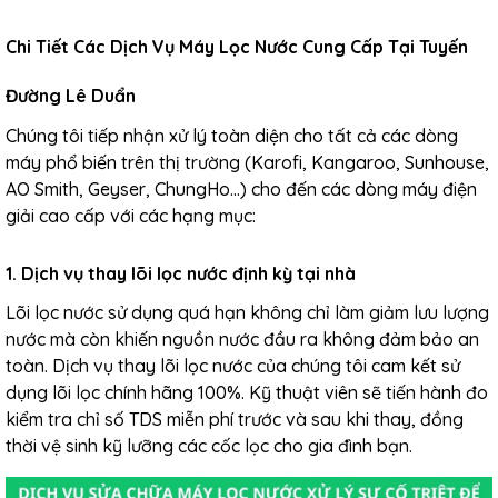
Chi Tiết Các Dịch Vụ Máy Lọc Nước Cung Cấp Tại Tuyến
Đường Lê Duẩn
Chúng tôi tiếp nhận xử lý toàn diện cho tất cả các dòng
máy phổ biến trên thị trường (Karofi, Kangaroo, Sunhouse,
AO Smith, Geyser, ChungHo...) cho đến các dòng máy điện
giải cao cấp với các hạng mục:
1. Dịch vụ thay lõi lọc nước định kỳ tại nhà
Lõi lọc nước sử dụng quá hạn không chỉ làm giảm lưu lượng
nước mà còn khiến nguồn nước đầu ra không đảm bảo an
toàn.
Dịch vụ thay lõi lọc nước
của chúng tôi cam kết sử
dụng lõi lọc chính hãng 100%. Kỹ thuật viên sẽ tiến hành đo
kiểm tra chỉ số TDS miễn phí trước và sau khi thay, đồng
thời vệ sinh kỹ lưỡng các cốc lọc cho gia đình bạn.