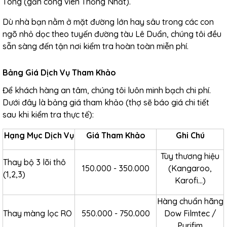
Tông (gần công viên Thống Nhất).
Dù nhà bạn nằm ở mặt đường lớn hay sâu trong các con
ngõ nhỏ dọc theo tuyến đường tàu Lê Duẩn, chúng tôi đều
sẵn sàng đến tận nơi kiểm tra hoàn toàn miễn phí.
Bảng Giá Dịch Vụ Tham Khảo
Để khách hàng an tâm, chúng tôi luôn minh bạch chi phí.
Dưới đây là bảng giá tham khảo (thợ sẽ báo giá chi tiết
sau khi kiểm tra thực tế):
Hạng Mục Dịch Vụ
Giá Tham Khảo
Ghi Chú
Tùy thương hiệu
Thay bộ 3 lõi thô
150.000 - 350.000
(Kangaroo,
(1,2,3)
Karofi...)
Hàng chuẩn hãng
Thay màng lọc RO
550.000 - 750.000
Dow Filmtec /
Purifim