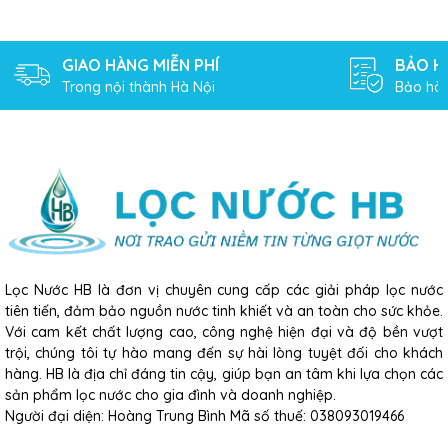
GIAO HÀNG MIỄN PHÍ
BẢO H
Trong nội thành Hà Nội
Bảo hàn
Lọc Nước HB là đơn vị chuyên cung cấp các giải pháp lọc nước
tiên tiến, đảm bảo nguồn nước tinh khiết và an toàn cho sức khỏe.
Với cam kết chất lượng cao, công nghệ hiện đại và độ bền vượt
trội, chúng tôi tự hào mang đến sự hài lòng tuyệt đối cho khách
hàng. HB là địa chỉ đáng tin cậy, giúp bạn an tâm khi lựa chọn các
sản phẩm lọc nước cho gia đình và doanh nghiệp.
Người đại diện: Hoàng Trung Bình Mã số thuế: 038093019466