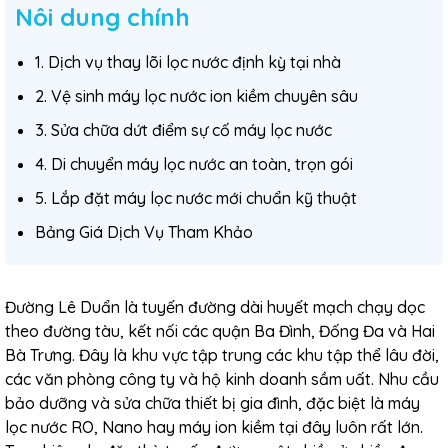
Nôi dung chính
1. Dịch vụ thay lõi lọc nước định kỳ tại nhà
2. Vệ sinh máy lọc nước ion kiềm chuyên sâu
3. Sửa chữa dứt điểm sự cố máy lọc nước
4. Di chuyển máy lọc nước an toàn, trọn gói
5. Lắp đặt máy lọc nước mới chuẩn kỹ thuật
Bảng Giá Dịch Vụ Tham Khảo
Đường Lê Duẩn là tuyến đường dài huyết mạch chạy dọc
theo đường tàu, kết nối các quận Ba Đình, Đống Đa và Hai
Bà Trưng. Đây là khu vực tập trung các khu tập thể lâu đời,
các văn phòng công ty và hộ kinh doanh sầm uất. Nhu cầu
bảo dưỡng và sửa chữa thiết bị gia đình, đặc biệt là máy
lọc nước RO, Nano hay máy ion kiềm tại đây luôn rất lớn.