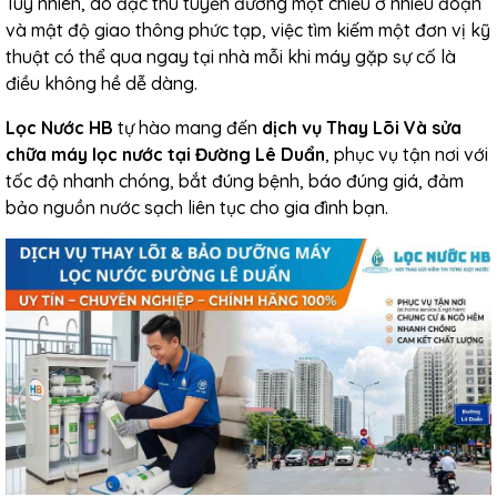
Tuy nhiên, do đặc thù tuyến đường một chiều ở nhiều đoạn
và mật độ giao thông phức tạp, việc tìm kiếm một đơn vị kỹ
thuật có thể qua ngay tại nhà mỗi khi máy gặp sự cố là
điều không hề dễ dàng.
Lọc Nước HB
tự hào mang đến
dịch vụ Thay Lõi Và sửa
chữa máy lọc nước tại Đường Lê Duẩn
, phục vụ tận nơi với
tốc độ nhanh chóng, bắt đúng bệnh, báo đúng giá, đảm
bảo nguồn nước sạch liên tục cho gia đình bạn.