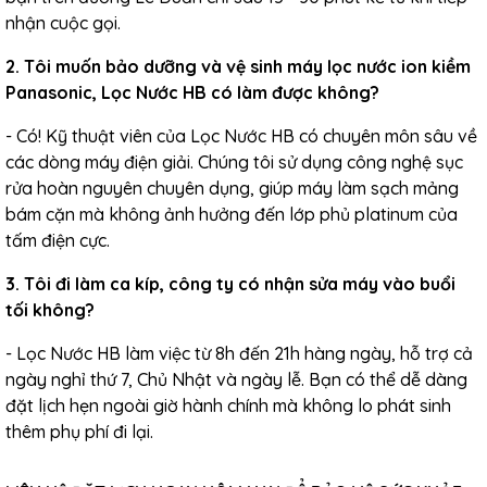
nhận cuộc gọi.
2. Tôi muốn bảo dưỡng và vệ sinh máy lọc nước ion kiềm
Panasonic, Lọc Nước HB có làm được không?
- Có! Kỹ thuật viên của Lọc Nước HB có chuyên môn sâu về
các dòng máy điện giải. Chúng tôi sử dụng công nghệ sục
rửa hoàn nguyên chuyên dụng, giúp máy làm sạch mảng
bám cặn mà không ảnh hưởng đến lớp phủ platinum của
tấm điện cực.
3. Tôi đi làm ca kíp, công ty có nhận sửa máy vào buổi
tối không?
- Lọc Nước HB làm việc từ 8h đến 21h hàng ngày, hỗ trợ cả
ngày nghỉ thứ 7, Chủ Nhật và ngày lễ. Bạn có thể dễ dàng
đặt lịch hẹn ngoài giờ hành chính mà không lo phát sinh
thêm phụ phí đi lại.