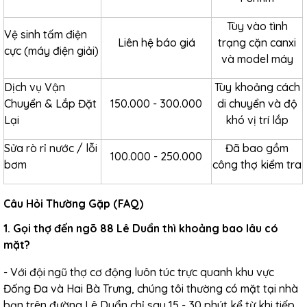
Tùy vào tình
Vệ sinh tấm điện
Liên hệ báo giá
trạng cặn canxi
cực (máy điện giải)
và model máy
Dịch vụ Vận
Tùy khoảng cách
Chuyển & Lắp Đặt
150.000 - 300.000
di chuyển và độ
Lại
khó vị trí lắp
Sửa rò rỉ nước / lỗi
Đã bao gồm
100.000 - 250.000
bơm
công thợ kiểm tra
Câu Hỏi Thường Gặp (FAQ)
1. Gọi thợ đến ngõ 88 Lê Duẩn thì khoảng bao lâu có
mặt?
- Với đội ngũ thợ cơ động luôn túc trực quanh khu vực
Đống Đa và Hai Bà Trưng, chúng tôi thường có mặt tại nhà
bạn trên đường Lê Duẩn chỉ sau 15 - 30 phút kể từ khi tiếp