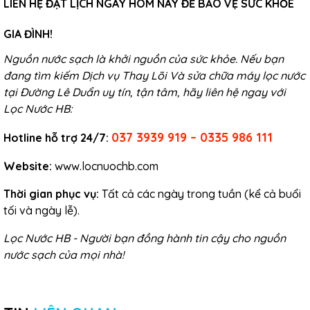
LIÊN HỆ ĐẶT LỊCH NGAY HÔM NAY ĐỂ BẢO VỆ SỨC KHỎE
GIA ĐÌNH!
Nguồn nước sạch là khởi nguồn của sức khỏe. Nếu bạn
đang tìm kiếm Dịch vụ Thay Lõi Và sửa chữa máy lọc nước
tại Đường Lê Duẩn uy tín, tận tâm, hãy liên hệ ngay với
Lọc Nước HB:
037 3939 919 – 0335 986 111
Hotline hỗ trợ 24/7:
Website:
www.locnuochb.com
Thời gian phục vụ:
Tất cả các ngày trong tuần (kể cả buổi
tối và ngày lễ).
Lọc Nước HB - Người bạn đồng hành tin cậy cho nguồn
nước sạch của mọi nhà!