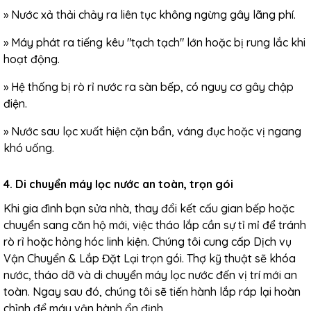
»
Nước xả thải chảy ra liên tục không ngừng gây lãng phí.
»
Máy phát ra tiếng kêu "tạch tạch" lớn hoặc bị rung lắc khi
hoạt động.
»
Hệ thống bị rò rỉ nước ra sàn bếp, có nguy cơ gây chập
điện.
»
Nước sau lọc xuất hiện cặn bẩn, váng đục hoặc vị ngang
khó uống.
4. Di chuyển máy lọc nước an toàn, trọn gói
Khi gia đình bạn sửa nhà, thay đổi kết cấu gian bếp hoặc
chuyển sang căn hộ mới, việc tháo lắp cần sự tỉ mỉ để tránh
rò rỉ hoặc hỏng hóc linh kiện. Chúng tôi cung cấp
Dịch vụ
Vận Chuyển & Lắp Đặt Lại
trọn gói. Thợ kỹ thuật sẽ khóa
nước, tháo dỡ và di chuyển máy lọc nước đến vị trí mới an
toàn. Ngay sau đó, chúng tôi sẽ tiến hành lắp ráp lại hoàn
chỉnh để máy vận hành ổn định.