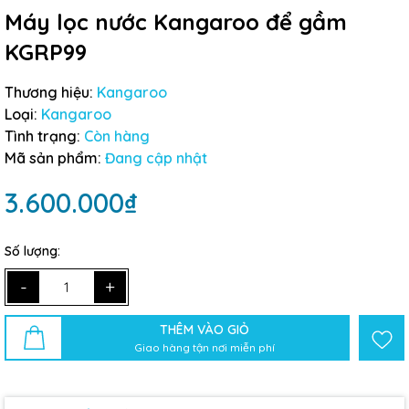
Máy lọc nước Kangaroo để gầm
KGRP99
Thương hiệu:
Kangaroo
Loại:
Kangaroo
Tình trạng:
Còn hàng
Mã sản phẩm:
Đang cập nhật
3.600.000₫
Số lượng:
-
+
THÊM VÀO GIỎ
Giao hàng tận nơi miễn phí