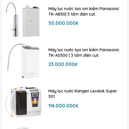
Máy lọc nước tạo ion kiềm Panasonic
TK-AB50| 5 tấm điện cực
50.000.000₫
Máy lọc nước tạo ion kiềm Panasonic
TK-AS500 | 3 tấm điện cực
Thiết kế nhỏ gọn, tiện lợi:
23.000.000₫
»
Phù hợp với mọi không gian bếp, dễ dàng lắp đặt và
sử dụng.
Máy lọc nước Kangen Leveluk Super
»
Thiết kế chân quỳ, có thể đặt để tại nhiều vị trí.
501
Tiết kiệm điện năng:
114.000.000₫
»
Công suất tiêu thụ thấp, giúp tiết kiệm chi phí điện hàng
tháng.