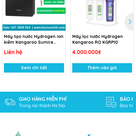
Korea
»
Nước đầu ra: Nước nguội chuẩn uống trực tiếp của Bộ
Y Tế QCVN 6-1:2010 BYT
Máy tạo nước Hydrogen ion
Máy lọc nước Hydrogen
»
Bảo hành: 12 tháng
kiềm Kangaroo Sumire
Kangaroo RO KGRP10
KGRF04E
Hướng dẫn sử dụng và bảo dưỡng
Liên hệ
4.000.000₫
»
Lắp đặt máy theo hướng dẫn của nhà sản xuất.
Xem chi tiết
Thêm vào giỏ
»
Thay thế lõi lọc định kỳ để đảm bảo hiệu quả lọc nước.
»
Vệ sinh máy thường xuyên để tránh bụi bẩn và vi
khuẩn tích tụ.
GIAO HÀNG MIỄN PHÍ
BẢO H
Kết luận
Trong nội thành Hà Nội
Bảo hàn
Máy lọc nước Kangaroo KGRP99 là sự lựa chọn hoàn
hảo cho những gia đình mong muốn có nguồn nước sạch
tinh khiết và an toàn cho sức khỏe. Với công nghệ lọc