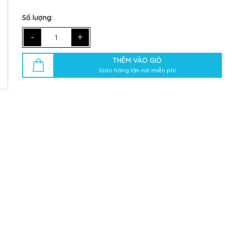
Ngày hết hạn:
Số lượng:
Điều kiện:
-
+
THÊM VÀO GIỎ
Giao hàng tận nơi miễn phí