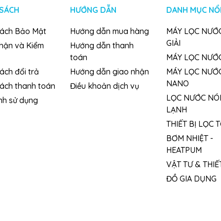
 SÁCH
HƯỚNG DẪN
DANH MỤC NỔI
thừa trong cơ thể, giúp làm chậm quá trình lão hóa.
 tỷ lệ nước thải, tiết kiệm chi phí sinh hoạt.
sách Bảo Mật
Hướng dẫn mua hàng
MÁY LỌC NƯỚC
GIẢI
nhận và Kiểm
Hướng dẫn thanh
ớc nhanh, phù hợp cho gia đình và văn phòng.
toán
MÁY LỌC NƯỚ
ách đổi trả
Hướng dẫn giao nhận
MÁY LỌC NƯỚ
NANO
sách thanh toán
Điều khoản dịch vụ
LỌC NƯỚC NÓ
nh sử dụng
LẠNH
THIẾT BỊ LỌC 
BƠM NHIỆT -
HEATPUM
VẬT TƯ & THIẾT
ĐỒ GIA DỤNG