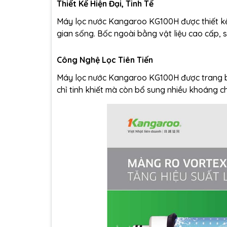
Thiết Kế Hiện Đại, Tinh Tế
Máy lọc nước Kangaroo KG100H được thiết kế 
gian sống. Bốc ngoài bằng vật liệu cao cấp, 
Công Nghệ Lọc Tiên Tiến
Máy lọc nước Kangaroo KG100H được trang bị 
chỉ tinh khiết mà còn bổ sung nhiều khoáng ch