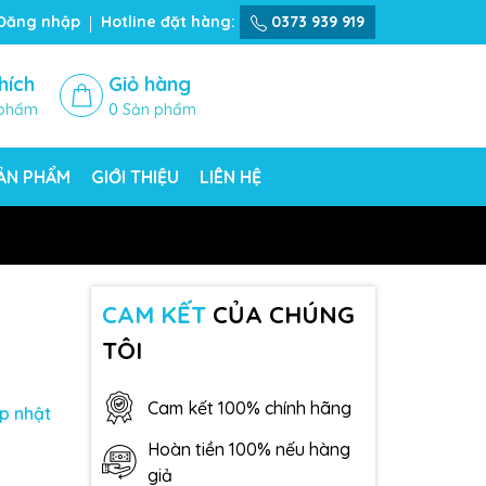
Đăng nhập
Hotline đặt hàng:
0373 939 919
hích
Giỏ hàng
phẩm
0
Sản phẩm
SẢN PHẨM
GIỚI THIỆU
LIÊN HỆ
CAM KẾT
CỦA CHÚNG
TÔI
Cam kết 100% chính hãng
p nhật
Hoàn tiền 100% nếu hàng
giả