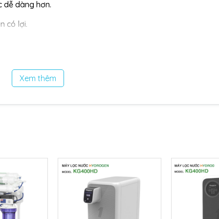
c dễ dàng hơn.
 có lợi.
h khiết.
ớc.
Xem thêm
o KG100H
 RO tiên tiến, máy có khả năng loại bỏ hầu hết các vi khuẩ