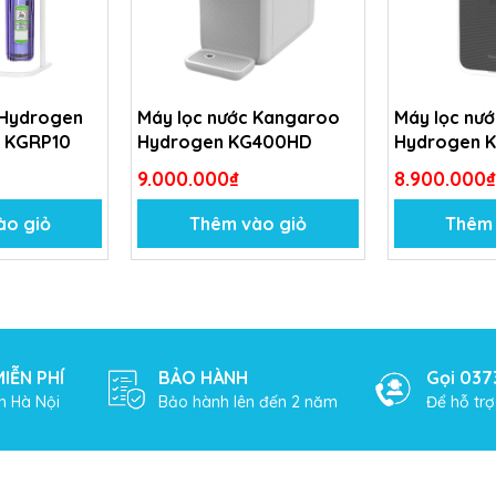
 Hydrogen
Máy lọc nước Kangaroo
Máy lọc nư
 KGRP10
Hydrogen KG400HD
Hydrogen 
9.000.000₫
8.900.000₫
ào giỏ
Thêm vào giỏ
Thêm 
IỄN PHÍ
BẢO HÀNH
Gọi 037
h Hà Nội
Bảo hành lên đến 2 năm
Để hỗ tr