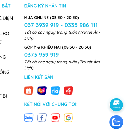
 BẬT
ĐĂNG KÝ NHẬN TIN
MUA ONLINE (08:30 - 20:30)
 ĐIỆN
037 3939 919 - 0335 986 111
Tất cả các ngày trong tuần (Trừ tết Âm
C RO
Lịch)
C
GÓP Ý & KHIẾU NẠI (08:30 - 20:30)
0373 939 919
NG
Tất cả các ngày trong tuần (Trừ tết Âm
Lịch)
TỔNG
LIÊN KẾT SÀN
 BỊ
KẾT NỐI VỚI CHÚNG TÔI: