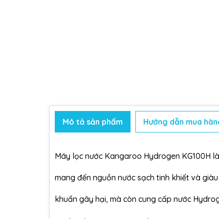
Mô tả sản phẩm
Hướng dẫn mua hàn
Máy lọc nước Kangaroo Hydrogen KG100H là d
mang đến nguồn nước sạch tinh khiết và giàu 
khuẩn gây hại, mà còn cung cấp nước Hydrog