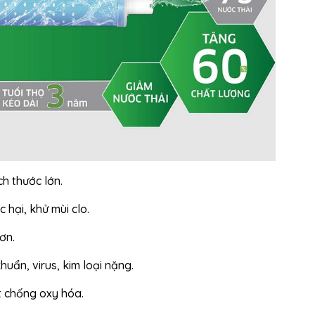
ch thước lớn.
 hại, khử mùi clo.
ơn.
uẩn, virus, kim loại nặng.
t chống oxy hóa.