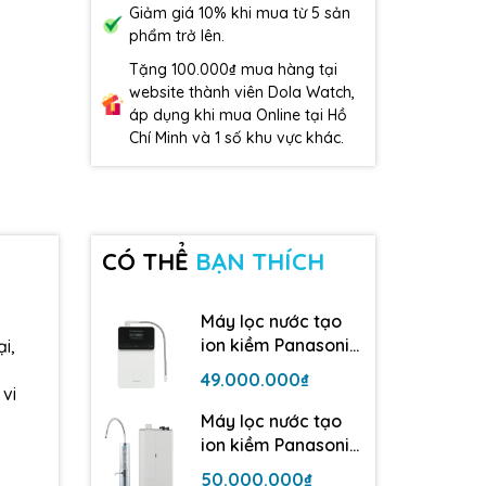
Giảm giá 10% khi mua từ 5 sản
phẩm trở lên.
Tặng 100.000₫ mua hàng tại
website thành viên Dola Watch,
áp dụng khi mua Online tại Hồ
Chí Minh và 1 số khu vực khác.
CÓ THỂ
BẠN THÍCH
Máy lọc nước tạo
ion kiềm Panasonic
i,
TK-AS700 | 5 tấm
49.000.000₫
điện cực
vi
Máy lọc nước tạo
ion kiềm Panasonic
TK-AB50| 5 tấm
50.000.000₫