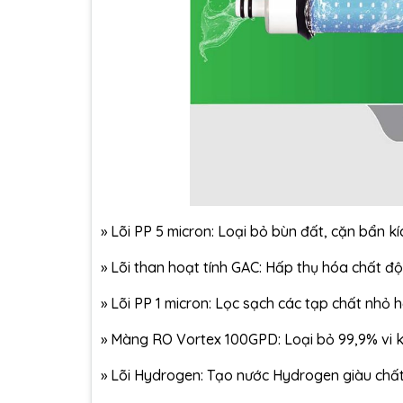
»
Lõi PP 5 micron: Loại bỏ bùn đất, cặn bẩn kí
»
Lõi than hoạt tính GAC: Hấp thụ hóa chất độc
»
Lõi PP 1 micron: Lọc sạch các tạp chất nhỏ h
»
Màng RO Vortex 100GPD: Loại bỏ 99,9% vi kh
»
Lõi Hydrogen: Tạo nước Hydrogen giàu chấ