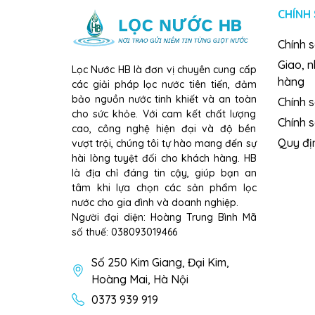
CHÍNH
»
Bổ sung Hydrogen: Hỗ trợ trung hòa axit dư 
»
Tiết kiệm nước: Công nghệ RO Vortex giúp giảm
Chính 
Giao, 
Lọc Nước HB là đơn vị chuyên cung cấp
»
Dễ sử dụng: Thiết kế tiện lợi, có vòi lấy nư
hàng
các giải pháp lọc nước tiên tiến, đảm
bảo nguồn nước tinh khiết và an toàn
Thông Số Kỹ Thuật
Chính s
cho sức khỏe. Với cam kết chất lượng
Chính 
»
Model: KG100H
cao, công nghệ hiện đại và độ bền
Quy đị
vượt trội, chúng tôi tự hào mang đến sự
»
suất lọc: 18 - 20 lít/giờ
hài lòng tuyệt đối cho khách hàng. HB
là địa chỉ đáng tin cậy, giúp bạn an
»
Dung tích bình chứa: 7 lít
tâm khi lựa chọn các sản phẩm lọc
nước cho gia đình và doanh nghiệp.
»
Số lõi lọc: 11 lõi
Người đại diện: Hoàng Trung Bình Mã
số thuế: 038093019466
»
Điện áp: 220V/50Hz
Số 250 Kim Giang, Đại Kim,
»
Kích thước: 290 x 400 x 1000 mm
Hoàng Mai, Hà Nội
0373 939 919
Kết Luận