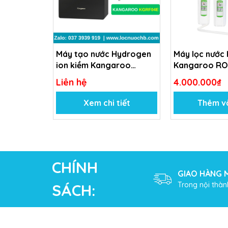
Máy tạo nước Hydrogen
Máy lọc nước
ion kiềm Kangaroo
Kangaroo RO
Sumire KGRF04E
Liên hệ
4.000.000₫
Xem chi tiết
Thêm v
CHÍNH
GIAO HÀNG M
Trong nội thàn
SÁCH: