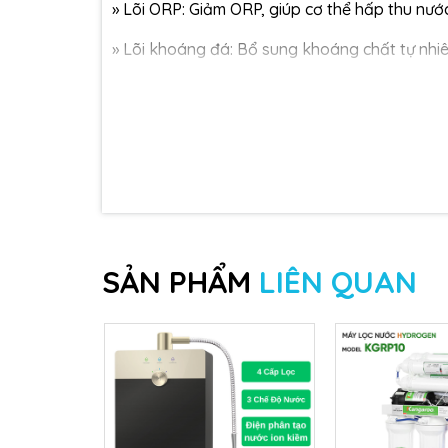
»
Lõi ORP: Giảm ORP, giúp cơ thể hấp thu nướ
»
Lõi khoáng đá: Bổ sung khoáng chất tự nhiên
»
Lõi Nano Silver: Diệt khuẩn, giữ nước luôn tin
»
Lõi T33: Cân bằng lại vị ngọt tự nhiên của nư
Lợi Ích Khi Sử Dụng Máy Lọc Nước Kangaro
»
Cung cấp nước sạch đạt chuẩn: Nhờ màng lọc
tạp chất.
SẢN PHẨM
LIÊN QUAN