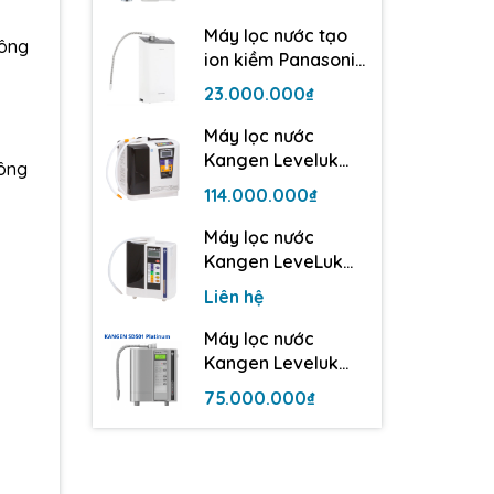
điện cực
Máy lọc nước tạo
hông
ion kiềm Panasonic
TK-AS500 | 3 tấm
23.000.000₫
điện cực
Máy lọc nước
Kangen Leveluk
hông
Super 501
114.000.000₫
Máy lọc nước
Kangen LeveLuk
JrII - 3 tấm điện cực
Liên hệ
Máy lọc nước
Kangen Leveluk
SD501 Platinum
75.000.000₫