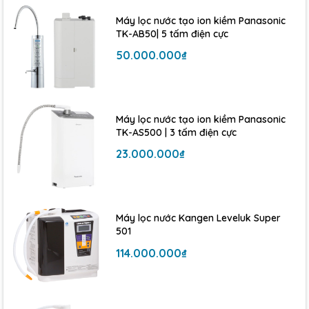
Máy lọc nước tạo ion kiềm Panasonic
Kết Luận
TK-AB50| 5 tấm điện cực
Máy lọc nước Hydrogen ion kiềm Karofi KHY-TN99 +
50.000.000₫
ALKALINE là lựa chọn lý tưởng cho những ai quan tâm
đến sức khỏe và mong muốn sử dụng nguồn nước sạch,
giàu khoáng chất. Với công nghệ hiện đại, thiết kế thông
minh, đây là sản phẩm đáng để đầu tư cho gia đình bạn.
Máy lọc nước tạo ion kiềm Panasonic
TK-AS500 | 3 tấm điện cực
23.000.000₫
Máy lọc nước Kangen Leveluk Super
501
114.000.000₫