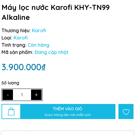
Máy lọc nước Karofi KHY-TN99
Alkaline
Thương hiệu:
Karofi
Loại:
Karofi
Tình trạng:
Còn hàng
Mã sản phẩm:
Đang cập nhật
3.900.000₫
Số lượng:
-
+
THÊM VÀO GIỎ
Giao hàng tận nơi miễn phí