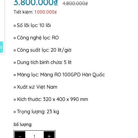
3.800.000₫
4.800.000₫
Ngày hết hạn:
Tiết kiệm:
1.000.000₫
Điều kiện:
»
Số lõi lọc: 10 lõi
»
Công nghệ lọc: RO
»
Công suất lọc: 20 lít/giờ
»
Dung tích bình chứa: 5 lít
»
Màng lọc: Màng RO 100GPD Hàn Quốc
»
Xuất xứ: Việt Nam
»
Kích thước: 320 x 400 x 990 mm
»
Trọng lượng: 23 kg
Số lượng:
-
+