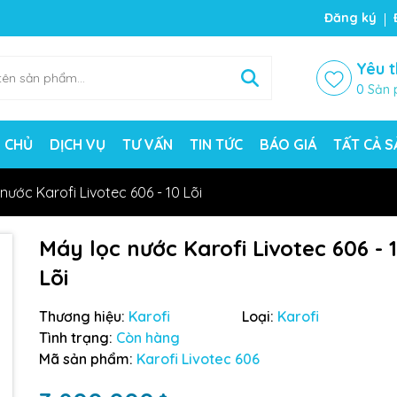
ng chờ đợi bạn
Đăng ký
Yêu t
0
Sản 
 CHỦ
DỊCH VỤ
TƯ VẤN
TIN TỨC
BÁO GIÁ
TẤT CẢ 
nước Karofi Livotec 606 - 10 Lõi
Máy lọc nước Karofi Livotec 606 - 
Lõi
Thương hiệu:
Karofi
Loại:
Karofi
Tình trạng:
Còn hàng
Mã sản phẩm:
Karofi Livotec 606
Mã giảm giá: