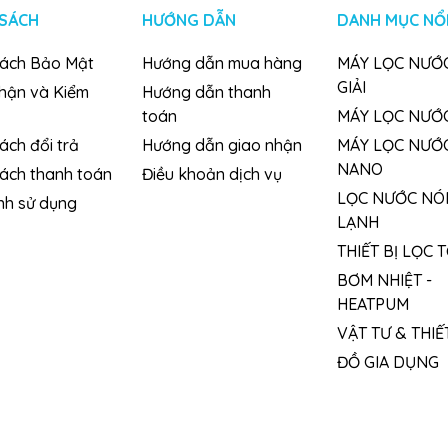
 SÁCH
HƯỚNG DẪN
DANH MỤC NỔI
sách Bảo Mật
Hướng dẫn mua hàng
MÁY LỌC NƯỚC
GIẢI
nhận và Kiểm
Hướng dẫn thanh
toán
MÁY LỌC NƯỚ
ách đổi trả
Hướng dẫn giao nhận
MÁY LỌC NƯỚ
NANO
sách thanh toán
Điều khoản dịch vụ
LỌC NƯỚC NÓ
nh sử dụng
LẠNH
THIẾT BỊ LỌC 
BƠM NHIỆT -
HEATPUM
ỗi ngày.
VẬT TƯ & THIẾT
ĐỒ GIA DỤNG
à sự lựa chọn hoàn hảo cho gia đình bạn.