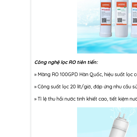
Công nghệ lọc RO tiên tiến:
»
Màng RO 100GPD Hàn Quốc, hiệu suất lọc cao
»
Công suất lọc 20 lít/giờ, đáp ứng nhu cầu s
»
Tỉ lệ thu hồi nước tinh khiết cao, tiết kiệm nư