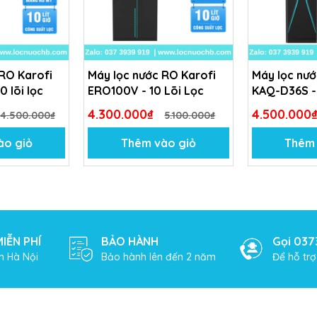
 RO Karofi
Máy lọc nước RO Karofi
Máy lọc nướ
0 lõi lọc
ERO100V - 10 Lõi Lọc
KAQ-D36S - 
4.300.000₫
4.500.000
4.500.000₫
5.100.000₫
 khỏe.
ào giỏ
Thêm vào giỏ
Thêm 
.
IỄN PHÍ
BẢO HÀNH
Gọi 037
h Hà Nội
Bảo hành lên đến 2 năm
Để hỗ tr