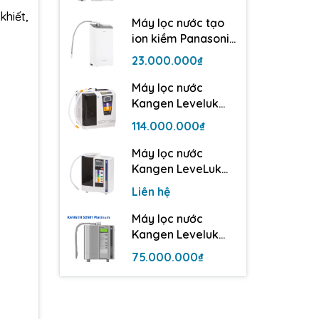
điện cực
khiết,
Máy lọc nước tạo
ion kiềm Panasonic
TK-AS500 | 3 tấm
23.000.000₫
điện cực
Máy lọc nước
Kangen Leveluk
Super 501
114.000.000₫
Máy lọc nước
Kangen LeveLuk
JrII - 3 tấm điện cực
Liên hệ
Máy lọc nước
Kangen Leveluk
SD501 Platinum
75.000.000₫