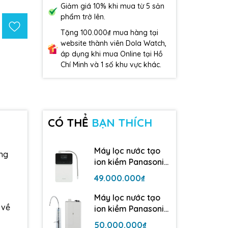
Giảm giá 10% khi mua từ 5 sản
phẩm trở lên.
Tặng 100.000₫ mua hàng tại
website thành viên Dola Watch,
áp dụng khi mua Online tại Hồ
Chí Minh và 1 số khu vực khác.
CÓ THỂ
BẠN THÍCH
Máy lọc nước tạo
áng
ion kiềm Panasonic
TK-AS700 | 5 tấm
49.000.000₫
điện cực
Máy lọc nước tạo
 về
ion kiềm Panasonic
TK-AB50| 5 tấm
50.000.000₫