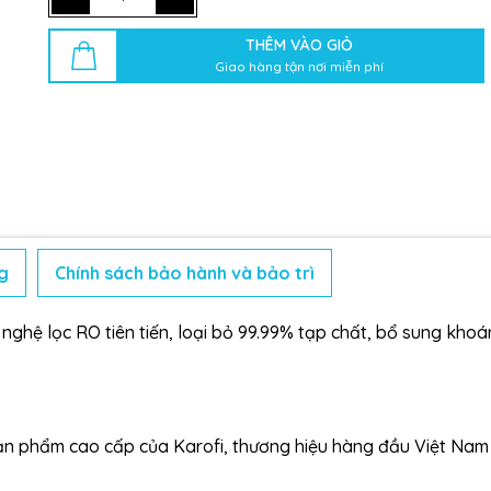
THÊM VÀO GIỎ
Giao hàng tận nơi miễn phí
g
Chính sách bảo hành và bảo trì
g nghệ lọc RO tiên tiến, loại bỏ 99.99% tạp chất, bổ sung kho
 sản phẩm cao cấp của Karofi, thương hiệu hàng đầu Việt Nam