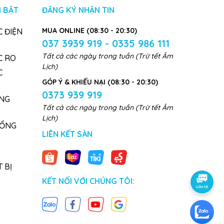
 BẬT
ĐĂNG KÝ NHẬN TIN
MUA ONLINE (08:30 - 20:30)
 ĐIỆN
037 3939 919 - 0335 986 111
Tất cả các ngày trong tuần (Trừ tết Âm
C RO
Lịch)
C
GÓP Ý & KHIẾU NẠI (08:30 - 20:30)
0373 939 919
NG
Tất cả các ngày trong tuần (Trừ tết Âm
Lịch)
TỔNG
LIÊN KẾT SÀN
 BỊ
KẾT NỐI VỚI CHÚNG TÔI: