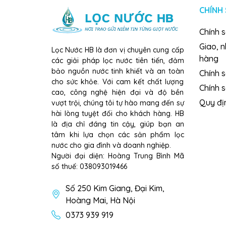
CHÍNH
»
Màng lọc: Màng RO 100GPD Hàn Quốc
Chính 
»
Xuất xứ: Việt Nam
Giao, 
Lọc Nước HB là đơn vị chuyên cung cấp
»
Kích thước: 320 x 400 x 990 mm
hàng
các giải pháp lọc nước tiên tiến, đảm
bảo nguồn nước tinh khiết và an toàn
Chính s
»
Trọng lượng: 23 kg
cho sức khỏe. Với cam kết chất lượng
Chính 
cao, công nghệ hiện đại và độ bền
Lợi ích khi sử dụng:
Quy đị
vượt trội, chúng tôi tự hào mang đến sự
»
Bảo vệ sức khỏe toàn diện cho cả gia đình.
hài lòng tuyệt đối cho khách hàng. HB
là địa chỉ đáng tin cậy, giúp bạn an
»
Tiết kiệm chi phí mua nước đóng chai.
tâm khi lựa chọn các sản phẩm lọc
nước cho gia đình và doanh nghiệp.
»
Mang đến nguồn nước tinh khiết, mát lành m
Người đại diện: Hoàng Trung Bình Mã
số thuế: 038093019466
»
Tiện lợi khi sử dụng, không cần đun sôi.
Số 250 Kim Giang, Đại Kim,
Kết luận:
Hoàng Mai, Hà Nội
Máy lọc nước RO
Karofi Livotec 606 - 10 lõi l
0373 939 919