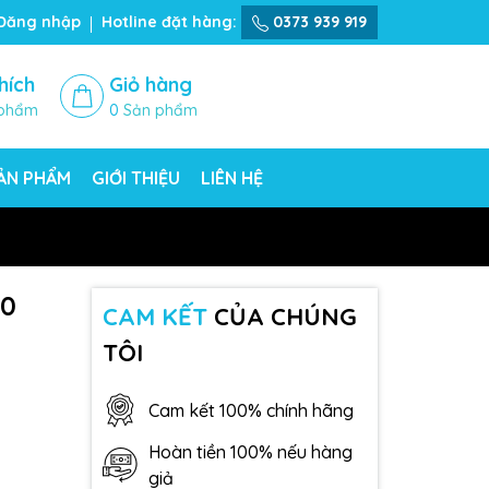
Đăng nhập
Hotline đặt hàng:
0373 939 919
hích
Giỏ hàng
phẩm
0
Sản phẩm
SẢN PHẨM
GIỚI THIỆU
LIÊN HỆ
10
CAM KẾT
CỦA CHÚNG
TÔI
Cam kết 100% chính hãng
Hoàn tiền 100% nếu hàng
giả