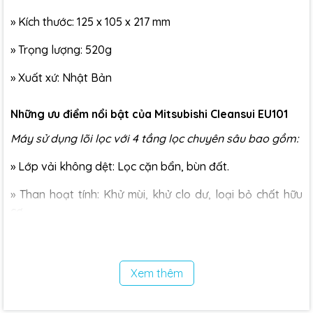
»
Kích thước: 125 x 105 x 217 mm
»
Trọng lượng: 520g
»
Xuất xứ: Nhật Bản
Những ưu điểm nổi bật của Mitsubishi Cleansui EU101
Máy sử dụng lõi lọc với 4 tầng lọc chuyên sâu bao gồm:
»
Lớp vải không dệt: Lọc cặn bẩn, bùn đất.
»
Than hoạt tính: Khử mùi, khử clo dư, loại bỏ chất hữu
cơ.
»
Vật liệu trao đổi ion: Loại bỏ kim loại nặng như chì, thủy
ngân.
Xem thêm
»
Màng lọc sợi rỗng: Lọc vi khuẩn, vi sinh vật, vi nhựa,
cho nước đạt chuẩn uống trực tiếp.