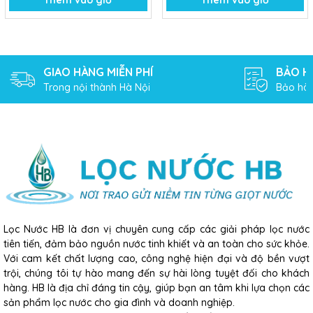
Thêm vào giỏ
Thêm vào giỏ
GIAO HÀNG MIỄN PHÍ
BẢO H
Trong nội thành Hà Nội
Bảo hàn
Lọc Nước HB là đơn vị chuyên cung cấp các giải pháp lọc nước
tiên tiến, đảm bảo nguồn nước tinh khiết và an toàn cho sức khỏe.
Với cam kết chất lượng cao, công nghệ hiện đại và độ bền vượt
trội, chúng tôi tự hào mang đến sự hài lòng tuyệt đối cho khách
hàng. HB là địa chỉ đáng tin cậy, giúp bạn an tâm khi lựa chọn các
sản phẩm lọc nước cho gia đình và doanh nghiệp.