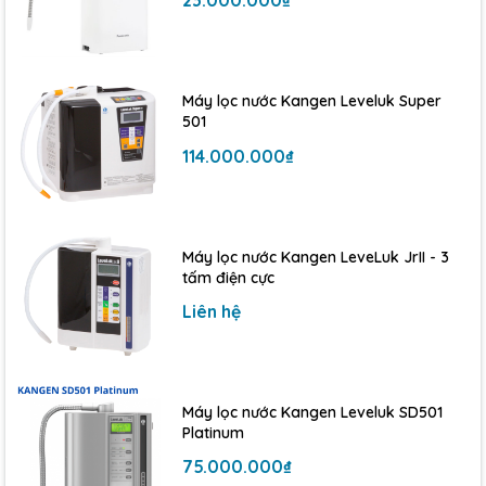
23.000.000₫
»
Nguồn nước uống trực tiếp, đạt chuẩn an toàn của Bộ
Y tế Nhật Bản.
»
Bảo vệ sức khỏe cho mọi thành viên trong gia đình,
đặc biệt là trẻ nhỏ và người già.
Máy lọc nước Kangen Leveluk Super
501
»
Tiết kiệm chi phí dài hạn so với việc mua nước đóng
114.000.000₫
chai.
»
Thân thiện với môi trường, giảm thiểu rác thải nhựa.
Máy lọc nước Kangen LeveLuk JrII - 3
Kết luận
tấm điện cực
Nếu bạn đang tìm kiếm một máy lọc nước vừa hiệu quả,
Liên hệ
tiện lợi lại tiết kiệm chi phí, thì
Máy lọc nước Mitsubishi
Cleansui EU101
chính là sự lựa chọn tối ưu. Hãy đầu tư
cho sức khỏe ngay từ hôm nay để bảo vệ những người
thân yêu trong gia đình bạn.
Máy lọc nước Kangen Leveluk SD501
Platinum
75.000.000₫