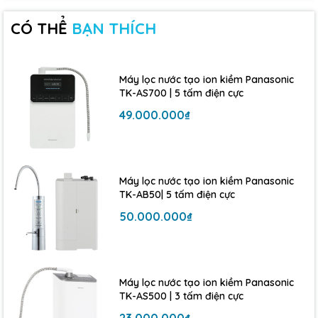
Không dùng điện – Không nước thải
CÓ THỂ
BẠN THÍCH
»
Máy vận hành hoàn toàn bằng áp lực nước, tiết kiệm
điện năng và không gây lãng phí nguồn nước như các
máy lọc nước RO
thông thường.
Máy lọc nước tạo ion kiềm Panasonic
TK-AS700 | 5 tấm điện cực
Thiết kế nhỏ gọn, lắp đặt dễ dàng
49.000.000₫
»
Kích thước gọn nhẹ, phù hợp với mọi không gian bếp.
Dễ dàng lắp đặt tại đầu vòi, không cần can thiệp vào hệ
thống ống nước.
Máy lọc nước tạo ion kiềm Panasonic
TK-AB50| 5 tấm điện cực
Tuổi thọ lõi lọc cao
50.000.000₫
»
Lõi lọc EUC2000 sử dụng được đến
8.000 lít nước
,
tương đương khoảng
12 tháng
sử dụng cho một gia đình
4 người.
Máy lọc nước tạo ion kiềm Panasonic
Lợi ích khi sử dụng Mitsubishi Cleansui EU101
TK-AS500 | 3 tấm điện cực