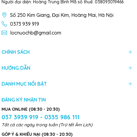
Người đại diện: Hoàng Trung Bình Mã số thuế: 038093019466
Số 250 Kim Giang, Đại Kim, Hoàng Mai, Hà Nội
0373 939 919
locnuochb@gmail.com
CHÍNH SÁCH
HƯỚNG DẪN
DANH MỤC NỔI BẬT
ĐĂNG KÝ NHẬN TIN
MUA ONLINE (08:30 - 20:30)
037 3939 919 - 0335 986 111
Tất cả các ngày trong tuần (Trừ tết Âm Lịch)
GÓP Ý & KHIẾU NẠI (08:30 - 20:30)