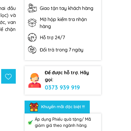
hai đầu
Giao tận tay khách hàng
lọc) và
Mở hộp kiểm tra nhận
ớc, van
hàng
để chặn
Hỗ trợ 24/7
Đổi trả trong 7 ngày
Để được hỗ trợ. Hãy
gọi:
0373 939 919
Khuyến mãi đặc biệt !!!
Áp dụng Phiếu quà tặng/ Mã
giảm giá theo ngành hàng.