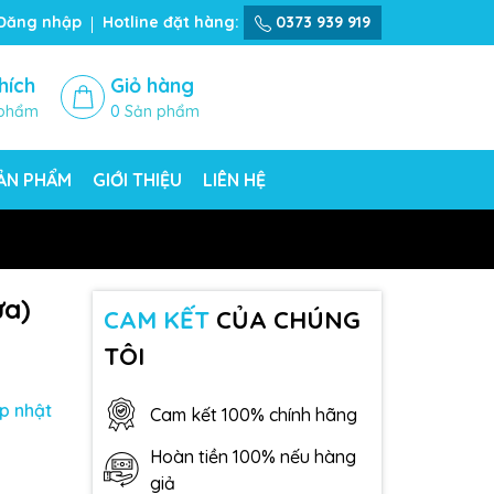
Đăng nhập
Hotline đặt hàng:
0373 939 919
hích
Giỏ hàng
phẩm
0
Sản phẩm
SẢN PHẨM
GIỚI THIỆU
LIÊN HỆ
ửa)
CAM KẾT
CỦA CHÚNG
TÔI
p nhật
Cam kết 100% chính hãng
Hoàn tiền 100% nếu hàng
giả