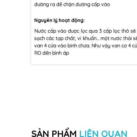
đường ra để chặn đường cấp vào
Nguyên lý hoạt động:
Nước cấp vào được lọc qua 3 cấp lọc thô sẽ
sạch các tạp chất, vi khuẩn… một nước thải s
van 4 cửa vào bình chứa. Như vậy van cơ 4 c
RO đến bình áp
SẢN PHẨM
LIÊN QUAN