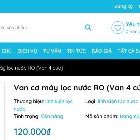
ng chờ đợi bạn
Đăng ký
Yêu t
0
Sản 
 CHỦ
DỊCH VỤ
TƯ VẤN
TIN TỨC
BÁO GIÁ
TẤT CẢ 
áy lọc nước RO (Van 4 cửa)
Van cơ máy lọc nước RO (Van 4 c
Thương hiệu:
linh kiện lọc
Loại:
linh kiện lọc nước
nước
Mã giảm giá:
Tình trạng:
Còn hàng
Mã sản phẩm:
Đang cậ
Ngày hết hạn:
120.000₫
Điều kiện: