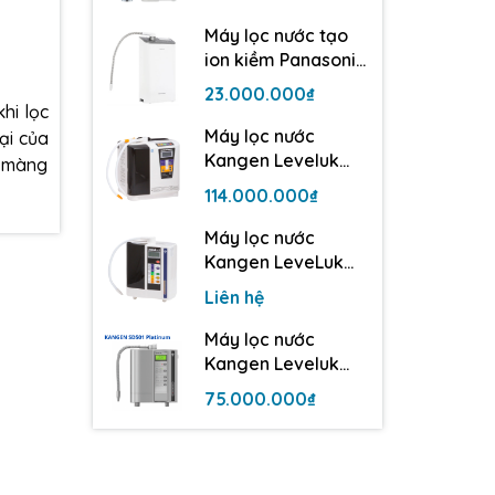
điện cực
Máy lọc nước tạo
ion kiềm Panasonic
TK-AS500 | 3 tấm
23.000.000₫
điện cực
hi lọc
Máy lọc nước
ại của
Kangen Leveluk
ừ màng
Super 501
114.000.000₫
Máy lọc nước
Kangen LeveLuk
JrII - 3 tấm điện cực
Liên hệ
Máy lọc nước
Kangen Leveluk
SD501 Platinum
75.000.000₫