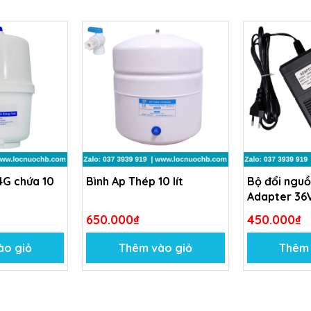
4G chứa 10
Bình Ap Thép 10 lít
Bộ đổi nguồ
Adapter 36
650.000₫
450.000₫
ào giỏ
Thêm vào giỏ
Thêm 