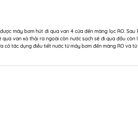
 được máy bơm hút đi qua van 4 cửa đến màng lọc RO. Sau k
ẽ qua van xả thải ra ngoài còn nước sạch sẽ đi qua đầu còn l
ửa có tác dụng điều tiết nước từ máy bơm đến màng RO và t