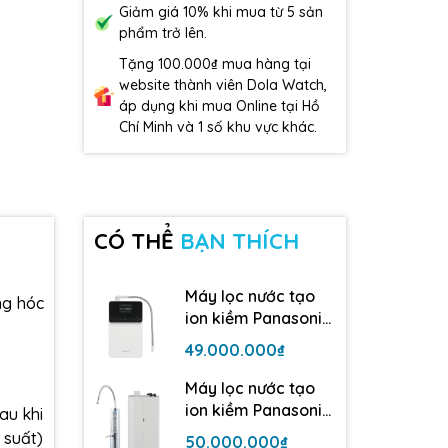
Giảm giá 10% khi mua từ 5 sản
phẩm trở lên.
Tặng 100.000₫ mua hàng tại
website thành viên Dola Watch,
áp dụng khi mua Online tại Hồ
Chí Minh và 1 số khu vực khác.
CÓ THỂ
BẠN THÍCH
Máy lọc nước tạo
ng hóc
ion kiềm Panasonic
TK-AS700 | 5 tấm
49.000.000₫
điện cực
Máy lọc nước tạo
ion kiềm Panasonic
au khi
TK-AB50| 5 tấm
 suất)
50.000.000₫