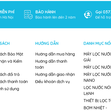
IỄN PHÍ
BẢO HÀNH
Gọi 037
h Hà Nội
Bảo hành lên đến 2 năm
Để hỗ tr
 SÁCH
HƯỚNG DẪN
DANH MỤC NỔI
sách Bảo Mật
Hướng dẫn mua hàng
MÁY LỌC NƯỚC
GIẢI
nhận và Kiểm
Hướng dẫn thanh
toán
MÁY LỌC NƯỚ
ách đổi trả
Hướng dẫn giao nhận
MÁY LỌC NƯỚ
NANO
sách thanh toán
Điều khoản dịch vụ
LỌC NƯỚC NÓ
nh sử dụng
LẠNH
THIẾT BỊ LỌC 
BƠM NHIỆT -