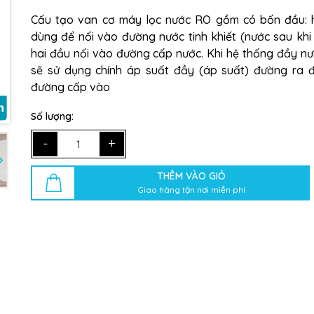
Cấu tạo van cơ máy lọc nước RO gồm có bốn đầu: 
dùng để nối vào đường nước tinh khiết (nước sau khi 
hai đầu nối vào đường cấp nước. Khi hệ thống đầy nư
sẽ sử dụng chính áp suất đầy (áp suất) đường ra 
đường cấp vào
Số lượng:
-
+
THÊM VÀO GIỎ
Giao hàng tận nơi miễn phí