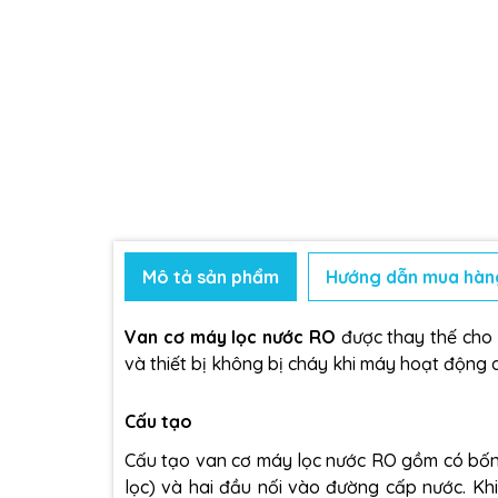
Mô tả sản phẩm
Hướng dẫn mua hàn
Van cơ máy lọc nước RO
được thay thế cho v
và thiết bị không bị cháy khi máy hoạt động
Cấu tạo
Cấu tạo van cơ máy lọc nước RO gồm có bốn đ
lọc) và hai đầu nối vào đường cấp nước. Kh