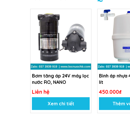
Bơm tăng áp 24V máy lọc
Bình áp nhựa 
nước RO, NANO
lít
Liên hệ
450.000₫
Xem chi tiết
Thêm v