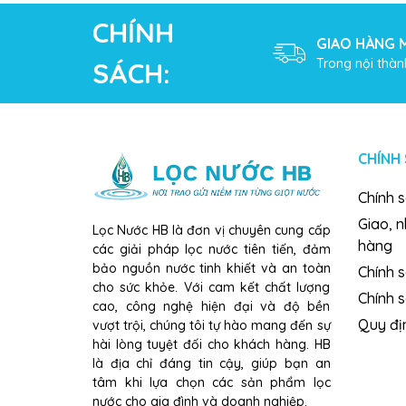
CHÍNH
GIAO HÀNG M
Trong nội thàn
SÁCH:
CHÍNH
Chính 
Giao, 
Lọc Nước HB là đơn vị chuyên cung cấp
hàng
các giải pháp lọc nước tiên tiến, đảm
bảo nguồn nước tinh khiết và an toàn
Chính s
cho sức khỏe. Với cam kết chất lượng
Chính 
cao, công nghệ hiện đại và độ bền
Quy đị
vượt trội, chúng tôi tự hào mang đến sự
hài lòng tuyệt đối cho khách hàng. HB
là địa chỉ đáng tin cậy, giúp bạn an
tâm khi lựa chọn các sản phẩm lọc
nước cho gia đình và doanh nghiệp.