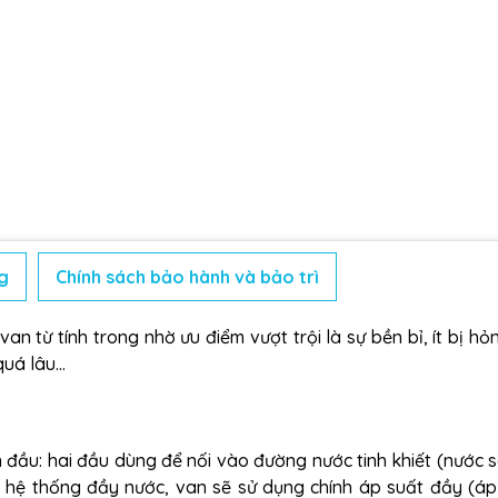
g
Chính sách bảo hành và bảo trì
an từ tính trong nhờ ưu điểm vượt trội là sự bền bỉ, ít bị hỏ
 quá lâu…
ầu: hai đầu dùng để nối vào đường nước tinh khiết (nước s
i hệ thống đầy nước, van sẽ sử dụng chính áp suất đầy (áp