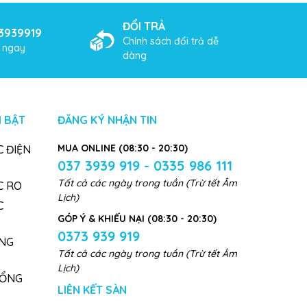
ĐỔI TRẢ
3939919
Chính sách đổi trả dễ
ợ ngay
dàng
 BẬT
ĐĂNG KÝ NHẬN TIN
MUA ONLINE (08:30 - 20:30)
 ĐIỆN
037 3939 919 - 0335 986 111
Tất cả các ngày trong tuần (Trừ tết Âm
C RO
Lịch)
C
GÓP Ý & KHIẾU NẠI (08:30 - 20:30)
0373 939 919
NG
Tất cả các ngày trong tuần (Trừ tết Âm
Lịch)
TỔNG
LIÊN KẾT SÀN