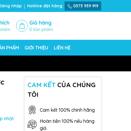
Đăng nhập
Hotline đặt hàng:
0373 939 919
hích
Giỏ hàng
phẩm
0
Sản phẩm
SẢN PHẨM
GIỚI THIỆU
LIÊN HỆ
ớc
CAM KẾT
CỦA CHÚNG
TÔI
Cam kết 100% chính hãng
p nhật
Hoàn tiền 100% nếu hàng
giả