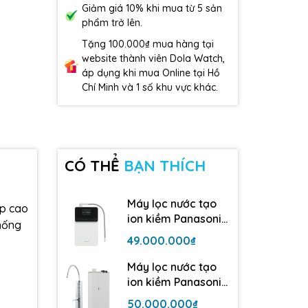
Giảm giá 10% khi mua từ 5 sản
phẩm trở lên.
Tặng 100.000₫ mua hàng tại
website thành viên Dola Watch,
áp dụng khi mua Online tại Hồ
Chí Minh và 1 số khu vực khác.
CÓ THỂ
BẠN THÍCH
Máy lọc nước tạo
áp cao
ion kiềm Panasonic
chống
TK-AS700 | 5 tấm
49.000.000₫
điện cực
Máy lọc nước tạo
ion kiềm Panasonic
TK-AB50| 5 tấm
50.000.000₫