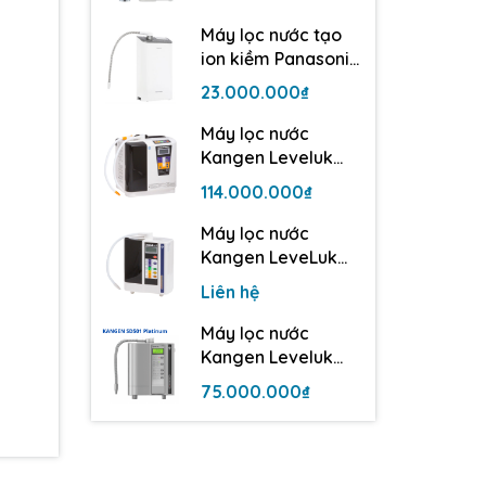
điện cực
Máy lọc nước tạo
ion kiềm Panasonic
TK-AS500 | 3 tấm
23.000.000₫
điện cực
Máy lọc nước
Kangen Leveluk
Super 501
114.000.000₫
Máy lọc nước
Kangen LeveLuk
JrII - 3 tấm điện cực
Liên hệ
Máy lọc nước
Kangen Leveluk
SD501 Platinum
75.000.000₫