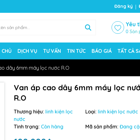
ng chờ đợi bạn
Đăng ký
Yêu t
0
Sản 
 CHỦ
DỊCH VỤ
TƯ VẤN
TIN TỨC
BÁO GIÁ
TẤT CẢ 
ao dây 6mm máy lọc nước R.O
Van áp cao dây 6mm máy lọc nư
R.O
Mã giảm giá:
Thương hiệu:
linh kiện lọc
Loại:
linh kiện lọc nước
nước
Ngày hết hạn:
Tình trạng:
Còn hàng
Mã sản phẩm:
Đang cậ
Điều kiện: