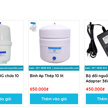
4G chứa 10
Bình Ap Thép 10 lít
Bộ đổi nguồ
Adapter 36
650.000₫
450.000₫
ào giỏ
Thêm vào giỏ
Thêm 