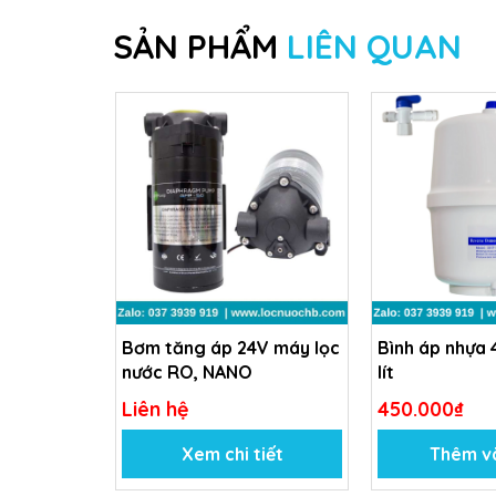
SẢN PHẨM
LIÊN QUAN
Bơm tăng áp 24V máy lọc
Bình áp nhựa 
nước RO, NANO
lít
Liên hệ
450.000₫
Xem chi tiết
Thêm v