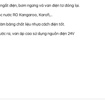
 ngắt điện, bơm ngừng và van điện từ đóng lại.
c nước RO Kangaroo, Karofi,…
àm băng chất liệu nhựa cách điện tốt.
 nước ra, van áp cao sử dụng nguồn điện 24V