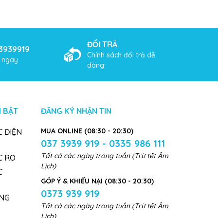
ĐỔI TRẢ
3939919
Chính sách đổi trả dễ
ợ ngay
dàng
 BẬT
ĐĂNG KÝ NHẬN TIN
MUA ONLINE (08:30 - 20:30)
 ĐIỆN
037 3939 919 - 0335 986 111
Tất cả các ngày trong tuần (Trừ tết Âm
C RO
Lịch)
C
GÓP Ý & KHIẾU NẠI (08:30 - 20:30)
0373 939 919
NG
Tất cả các ngày trong tuần (Trừ tết Âm
Lịch)