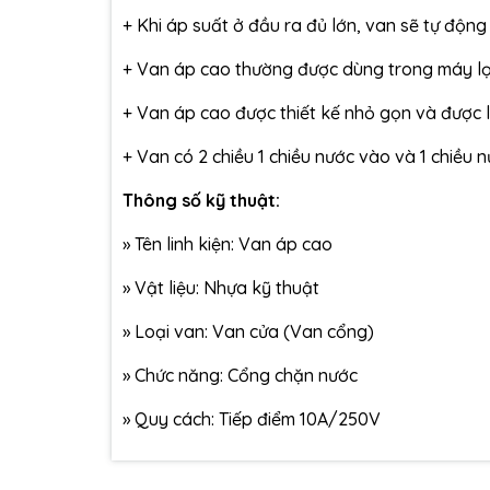
+ Khi áp suất ở đầu ra đủ lớn, van sẽ tự động
+ Van áp cao thường được dùng trong máy lọ
+ Van áp cao được thiết kế nhỏ gọn và được l
+ Van có 2 chiều 1 chiều nước vào và 1 chiều
Thông số kỹ thuật:
»
Tên linh kiện: Van áp cao
»
Vật liệu: Nhựa kỹ thuật
»
Loại van: Van cửa (Van cổng)
»
Chức năng: Cổng chặn nước
»
Quy cách: Tiếp điểm 10A/250V