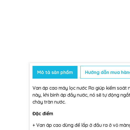
Mô tả sản phẩm
Hướng dẫn mua hàn
Van áp cao máy lọc nước Ro giúp kiểm soát n
này, khi bình áp đầy nước, nó sẽ tự động ngắ
chảy tràn nước.
Đặc điểm
+ Van áp cao dùng để lắp ở đầu ra ở vỏ màn