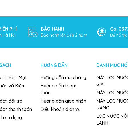
IỄN PHÍ
BẢO HÀNH
Gọi 037
h Hà Nội
Bảo hành lên đến 2 năm
Để hỗ tr
 SÁCH
HƯỚNG DẪN
DANH MỤC NỔI
sách Bảo Mật
Hướng dẫn mua hàng
MÁY LỌC NƯỚC
GIẢI
nhận và Kiểm
Hướng dẫn thanh
toán
MÁY LỌC NƯỚ
ách đổi trả
Hướng dẫn giao nhận
MÁY LỌC NƯỚ
NANO
sách thanh toán
Điều khoản dịch vụ
LỌC NƯỚC NÓ
nh sử dụng
LẠNH