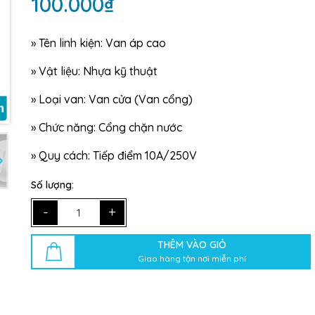
100.000₫
»
Tên linh kiện: Van áp cao
»
Vật liệu: Nhựa kỹ thuật
»
Loại van: Van cửa (Van cổng)
»
Chức năng: Cổng chặn nước
»
Quy cách: Tiếp điểm 10A/250V
Số lượng:
-
+
THÊM VÀO GIỎ
Giao hàng tận nơi miễn phí