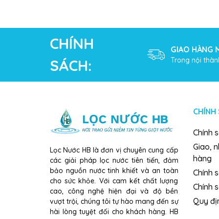
CHÍNH
GIAO HÀNG M
Trong nội thàn
SÁCH:
CHÍNH
Chính 
Giao, 
Lọc Nước HB là đơn vị chuyên cung cấp
hàng
các giải pháp lọc nước tiên tiến, đảm
bảo nguồn nước tinh khiết và an toàn
Chính s
cho sức khỏe. Với cam kết chất lượng
Chính 
cao, công nghệ hiện đại và độ bền
Quy đị
vượt trội, chúng tôi tự hào mang đến sự
hài lòng tuyệt đối cho khách hàng. HB