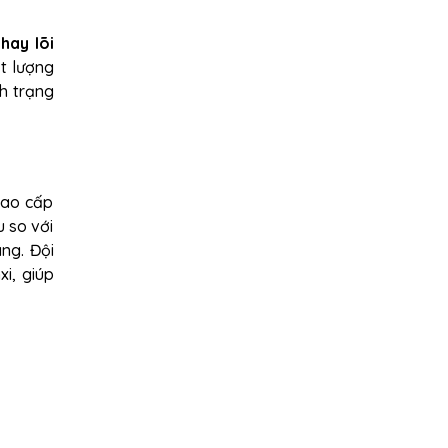
thay lõi
t lượng
h trạng
cao cấp
u so với
ng. Đội
i, giúp