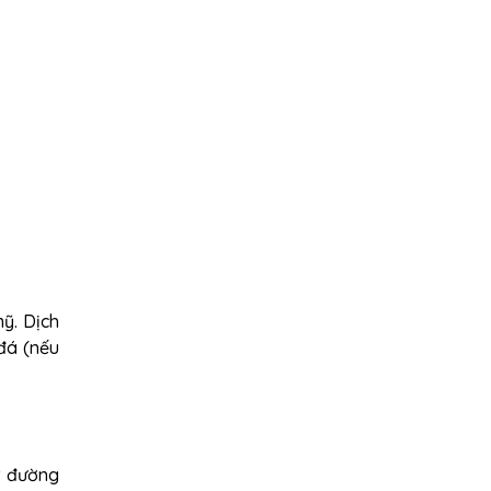
ỹ. Dịch
 đá (nếu
t đường