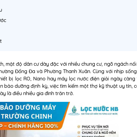
u
ước
t
, mật độ dân cư dày đặc với nhiều chung cư, ngõ ngách nối l
ường Đống Đa và Phường Thanh Xuân. Cùng với nhịp sống 
thiết bị lọc RO, Nano hay máy lọc nước điện giải ngày càng 
n bảo dưỡng định kỳ, việc tìm kiếm một thợ kỹ thuật uy tín, c
 là điều nhiều gia đình trăn trở.