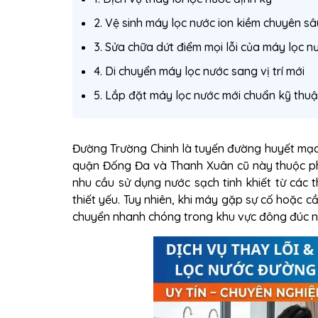
2. Vệ sinh máy lọc nước ion kiềm chuyên sâ
3. Sửa chữa dứt điểm mọi lỗi của máy lọc n
4. Di chuyển máy lọc nước sang vị trí mới
5. Lắp đặt máy lọc nước mới chuẩn kỹ thuậ
Đường Trường Chinh là tuyến đường huyết mạch
quận Đống Đa và Thanh Xuân cũ này thuộc ph
nhu cầu sử dụng nước sạch tinh khiết từ các 
thiết yếu. Tuy nhiên, khi máy gặp sự cố hoặc cầ
chuyển nhanh chóng trong khu vực đông đúc này