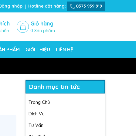
Đăng nhập
Hotline đặt hàng:
0373 939 919
hích
Giỏ hàng
phẩm
0
Sản phẩm
SẢN PHẨM
GIỚI THIỆU
LIÊN HỆ
Danh mục tin tức
Trang Chủ
Dịch Vụ
Tư Vấn