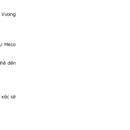
a Vương
cư Meco
ghề đến
 xác sẽ