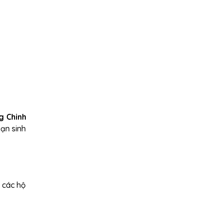
g Chinh
ạn sinh
 các hộ