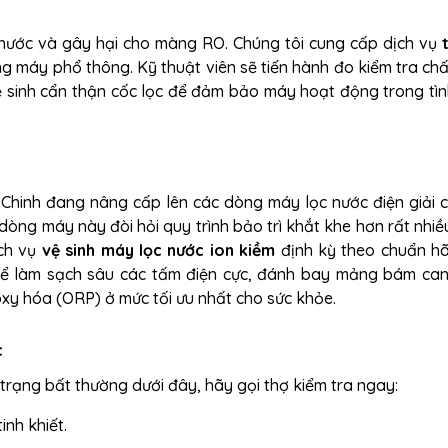
 nước và gây hại cho màng RO. Chúng tôi cung cấp dịch vụ
 máy phổ thông. Kỹ thuật viên sẽ tiến hành đo kiểm tra chấ
vệ sinh cẩn thận cốc lọc để đảm bảo máy hoạt động trong tìn
g Chinh đang nâng cấp lên các dòng máy lọc nước điện giải 
, dòng máy này đòi hỏi quy trình bảo trì khắt khe hơn rất nhiề
ịch vụ
vệ sinh máy lọc nước ion kiềm
định kỳ theo chuẩn hã
ể làm sạch sâu các tấm điện cực, đánh bay mảng bám canx
oxy hóa (ORP) ở mức tối ưu nhất cho sức khỏe.
c
h trạng bất thường dưới đây, hãy gọi thợ kiểm tra ngay:
nh khiết.