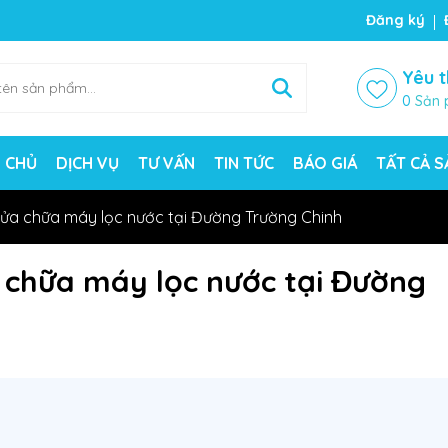
ng chờ đợi bạn
Đăng ký
Yêu t
0
Sản 
 CHỦ
DỊCH VỤ
TƯ VẤN
TIN TỨC
BÁO GIÁ
TẤT CẢ 
sửa chữa máy lọc nước tại Đường Trường Chinh
a chữa máy lọc nước tại Đường