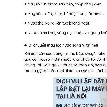
+ Máy rò rỉ nước ra sàn bếp, chập cháy điện.
+ Máy kêu to "tạch tạch" hoặc rung lắc mạnh.
+ Nước thải xả ra liên tục không ngắt.
+ Nước có mùi hôi, váng đục hoặc vị ngang kh
4. Di chuyển máy lọc nước sang vị trí mới
Khi bạn cần sửa sang lại nhà bếp, chuyển phòng
gãy cút nối, rò rỉ điện nước. Giải pháp tối ưu n
chúng tôi. Đội ngũ kỹ thuật sẽ tháo dỡ, bảo 
toàn tuyệt đối. Sau khi di dời, thợ sẽ tiến hành