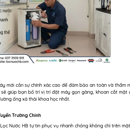
áy mới cần sự chính xác cao để đảm bảo an toàn và thẩm m
 sẽ giúp bạn bố trí vị trí đặt máy gọn gàng, khoan cắt mặt
 đường ống xả thải khoa học nhất.
Tuyến Trường Chinh
h, Lọc Nước HB tự tin phục vụ nhanh chóng không chỉ trên mặ