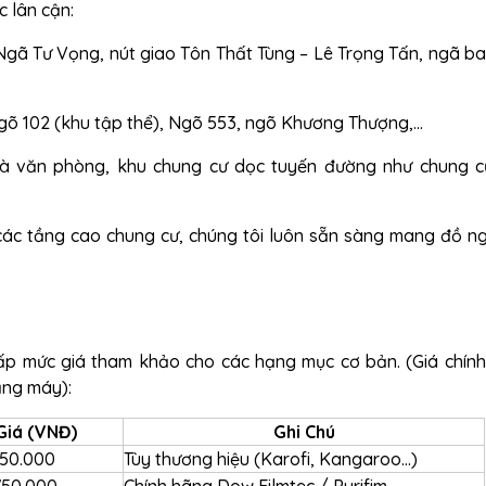
 lân cận:
gã Tư Vọng, nút giao Tôn Thất Tùng – Lê Trọng Tấn, ngã b
õ 102 (khu tập thể), Ngõ 553, ngõ Khương Thượng,...
à văn phòng, khu chung cư dọc tuyến đường như chung 
các tầng cao chung cư, chúng tôi luôn sẵn sàng mang đồ n
ấp mức giá tham khảo cho các hạng mục cơ bản. (Giá chính
ạng máy):
Giá (VNĐ)
Ghi Chú
250.000
Tùy thương hiệu (Karofi, Kangaroo...)