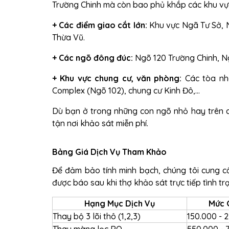
Trường Chinh mà còn bao phủ khắp các khu vực
+ Các điểm giao cắt lớn:
Khu vực Ngã Tư Sở, N
Thừa Vũ.
+
Các ngõ đông đúc:
Ngõ 120 Trường Chinh, Ng
+
Khu vực chung cư, văn phòng:
Các tòa nh
Complex (Ngõ 102), chung cư Kinh Đô,...
Dù bạn ở trong những con ngõ nhỏ hay trên 
tận nơi khảo sát miễn phí.
Bảng Giá Dịch Vụ Tham Khảo
Để đảm bảo tính minh bạch, chúng tôi cung c
được báo sau khi thợ khảo sát trực tiếp tình tr
Hạng Mục Dịch Vụ
Mức 
Thay bộ 3 lõi thô (1,2,3)
150.000 - 