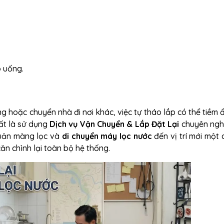
ó uống.
 hoặc chuyển nhà đi nơi khác, việc tự tháo lắp có thể tiềm ẩ
hất là sử dụng
Dịch vụ Vận Chuyển & Lắp Đặt Lại
chuyên ngh
quản màng lọc và
di chuyển máy lọc nước
đến vị trí mới một
 căn chỉnh lại toàn bộ hệ thống.