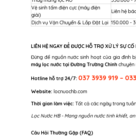
Thay màng lọc RO
550.000 - 
Vệ sinh tấm điện cực (máy điện
Liên hệ bá
giải)
Dịch vụ Vận Chuyển & Lắp Đặt Lại
150.000 - 
LIÊN HỆ NGAY ĐỂ ĐƯỢC HỖ TRỢ XỬ LÝ SỰ CỐ
Đừng để nguồn nước sinh hoạt của gia đình 
máy lọc nước tại Đường Trường Chinh
chuyên n
037 3939 919 – 033
Hotline hỗ trợ 24/7:
Website:
locnuochb.com
Thời gian làm việc:
Tất cả các ngày trong tuần
Lọc Nước HB - Mang nguồn nước tinh khiết, an
Câu Hỏi Thường Gặp (FAQ)