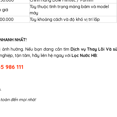
750.000
Chính hãng Dow Filmtec / Purifim
Tùy thuộc tình trạng mảng bám và model
o giá
máy
300.000
Tùy khoảng cách và độ khó vị trí lắp
 NHANH NHẤT!
bị ảnh hưởng. Nếu bạn đang cần tìm
Dịch vụ Thay Lõi Và s
ghiệp, tận tâm, hãy liên hệ ngay với
Lọc Nước HB
:
5 986 111
.
 toàn đến mọi nhà!