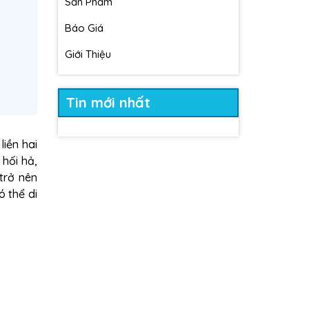
Sản Phẩm
Báo Giá
Giới Thiệu
Tin mới nhất
iền hai
hối hả,
trở nên
ó thể di