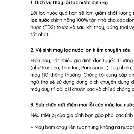
1. Dịch vụ thay lõi lọc nước định kỳ
Lõi lọc nước quá hạn sẽ làm giảm chất lượng
lọc nước
chính hãng 100% tận nhà cho các dòng
nước (TDS) trước và sau khi thay, đồng thời 
tốt nhất.
2. Vệ sinh máy lọc nước ion kiềm chuyên sâu
Hiện nay, rất nhiều gia đình dọc tuyến Trườn
(như Kangen, Trim Ion, Panasonic...). Tuy nhiên
máy RO thông thường. Chúng tôi cung cấp d
ngũ thợ sẽ sử dụng dung dịch chuyên dụng đ
máy duy trì dải pH chuẩn xác và chỉ số chống 
3. Sửa chữa dứt điểm mọi lỗi của máy lọc nướ
Nếu thiết bị của gia đình bạn gặp phải các tìn
+ Máy bơm chạy liên tục nhưng không ra nước ti