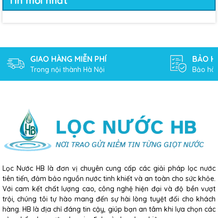
Tin mới nhất
GIAO HÀNG MIỄN PHÍ
BẢO H
Trong nội thành Hà Nội
Bảo hàn
Lọc Nước HB là đơn vị chuyên cung cấp các giải pháp lọc nước
tiên tiến, đảm bảo nguồn nước tinh khiết và an toàn cho sức khỏe.
Với cam kết chất lượng cao, công nghệ hiện đại và độ bền vượt
trội, chúng tôi tự hào mang đến sự hài lòng tuyệt đối cho khách
hàng. HB là địa chỉ đáng tin cậy, giúp bạn an tâm khi lựa chọn các