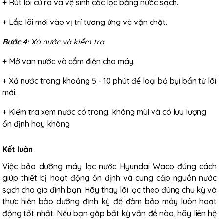
+ Rút lõi cũ ra và vệ sinh cốc lọc bằng nước sạch.
+ Lắp lõi mới vào vị trí tương ứng và vặn chặt.
Bước 4:
Xả nước và kiểm tra
+ Mở van nước và cắm điện cho máy.
+ Xả nước trong khoảng 5 - 10 phút để loại bỏ bụi bẩn từ lõi
mới.
+ Kiểm tra xem nước có trong, không mùi và có lưu lượng
ổn định hay không
Kết luận
Việc bảo dưỡng
máy lọc nước Hyundai Waco
đúng cách
giúp thiết bị hoạt động ổn định và cung cấp nguồn nước
sạch cho gia đình bạn. Hãy thay lõi lọc theo đúng chu kỳ và
thực hiện bảo dưỡng định kỳ để đảm bảo máy luôn hoạt
động tốt nhất. Nếu bạn gặp bất kỳ vấn đề nào, hãy liên hệ