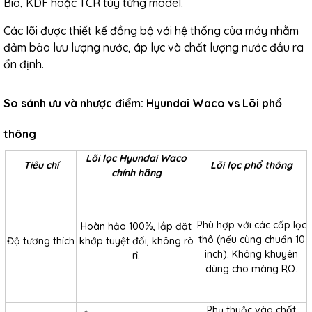
Bio, KDF hoặc TCR tùy từng model.
Các lõi được thiết kế đồng bộ với hệ thống của máy nhằm
đảm bảo lưu lượng nước, áp lực và chất lượng nước đầu ra
ổn định.
So sánh ưu và nhược điểm: Hyundai Waco vs Lõi phổ
thông
Lõi lọc Hyundai Waco
Tiêu chí
Lõi lọc phổ thông
chính hãng
Phù hợp với các cấp lọc
Hoàn hảo 100%, lắp đặt
thô (nếu cùng chuẩn 10
Độ tương thích
khớp tuyệt đối, không rò
inch). Không khuyên
rỉ.
dùng cho màng RO.
Phụ thuộc vào chất