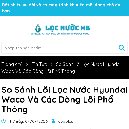
Rất nhiều ưu đãi và chương trình khuyến mãi đang chờ đợi
bạn
Trang chủ
Tin Tức
So Sánh Lõi Lọc Nước Hyundai
Waco Và Các Dòng Lõi Phổ Thông
So Sánh Lõi Lọc Nước Hyundai
Waco Và Các Dòng Lõi Phổ
Thông
Thứ Bảy, 04/07/2026
webplus