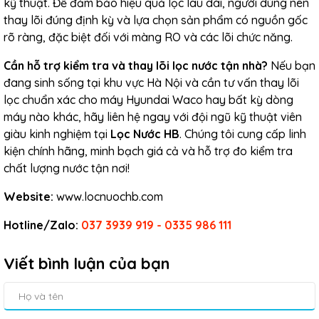
kỹ thuật. Để đảm bảo hiệu quả lọc lâu dài, người dùng nên
thay lõi đúng định kỳ và lựa chọn sản phẩm có nguồn gốc
rõ ràng, đặc biệt đối với màng RO và các lõi chức năng.
Cần hỗ trợ kiểm tra và thay lõi lọc nước tận nhà?
Nếu bạn
đang sinh sống tại khu vực Hà Nội và cần tư vấn thay lõi
lọc chuẩn xác cho máy Hyundai Waco hay bất kỳ dòng
máy nào khác, hãy liên hệ ngay với đội ngũ kỹ thuật viên
giàu kinh nghiệm tại
Lọc Nước HB
. Chúng tôi cung cấp linh
kiện chính hãng, minh bạch giá cả và hỗ trợ đo kiểm tra
chất lượng nước tận nơi!
Website:
www.locnuochb.com
Hotline/Zalo:
037 3939 919 - 0335 986 111
Viết bình luận của bạn