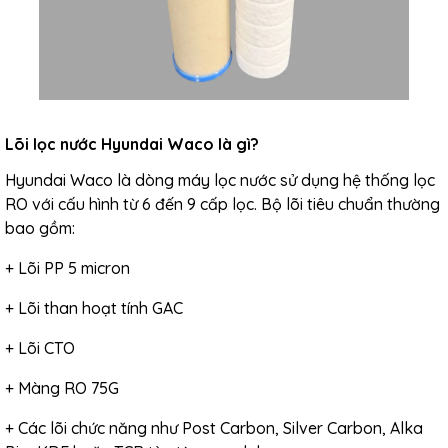
Lõi lọc nước Hyundai Waco là gì?
Hyundai Waco là dòng máy lọc nước sử dụng hệ thống lọc
RO với cấu hình từ 6 đến 9 cấp lọc. Bộ lõi tiêu chuẩn thường
bao gồm:
+ Lõi PP 5 micron
+ Lõi than hoạt tính GAC
+ Lõi CTO
+ Màng RO 75G
+ Các lõi chức năng như Post Carbon, Silver Carbon, Alka