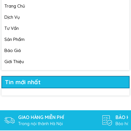
Trang Chủ
Dịch Vụ
Tư Vấn
Sản Phẩm
Báo Giá
Giới Thiệu
Tin mới nhất
GIAO HÀNG MIỄN PHÍ
BẢO H
Trong nội thành Hà Nội
Bảo hàn