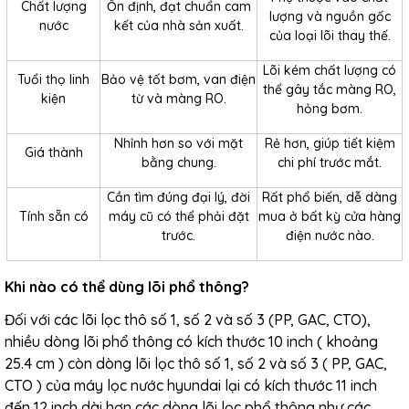
Chất lượng
Ổn định, đạt chuẩn cam
lượng và nguồn gốc
nước
kết của nhà sản xuất.
của loại lõi thay thế.
Lõi kém chất lượng có
Tuổi thọ linh
Bảo vệ tốt bơm, van điện
thể gây tắc màng RO,
kiện
từ và màng RO.
hỏng bơm.
Nhỉnh hơn so với mặt
Rẻ hơn, giúp tiết kiệm
Giá thành
bằng chung.
chi phí trước mắt.
Cần tìm đúng đại lý, đời
Rất phổ biến, dễ dàng
Tính sẵn có
máy cũ có thể phải đặt
mua ở bất kỳ cửa hàng
trước.
điện nước nào.
Khi nào có thể dùng lõi phổ thông?
Đối với các lõi lọc thô số 1, số 2 và số 3 (PP, GAC, CTO),
nhiều dòng lõi phổ thông có kích thước 10 inch ( khoảng
25.4 cm ) còn dòng lõi lọc thô số 1, số 2 và số 3 ( PP, GAC,
CTO ) của máy lọc nước hyundai lại có kích thước 11 inch
đến 12 inch dài hơn các dòng lõi lọc phổ thông như các