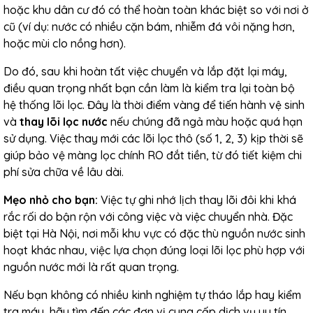
hoặc khu dân cư đó có thể hoàn toàn khác biệt so với nơi ở
cũ (ví dụ: nước có nhiều cặn bám, nhiễm đá vôi nặng hơn,
hoặc mùi clo nồng hơn).
Do đó, sau khi hoàn tất việc chuyển và lắp đặt lại máy,
điều quan trọng nhất bạn cần làm là kiểm tra lại toàn bộ
hệ thống lõi lọc. Đây là thời điểm vàng để tiến hành vệ sinh
và
thay lõi lọc nước
nếu chúng đã ngả màu hoặc quá hạn
sử dụng. Việc thay mới các lõi lọc thô (số 1, 2, 3) kịp thời sẽ
giúp bảo vệ màng lọc chính RO đắt tiền, từ đó tiết kiệm chi
phí sửa chữa về lâu dài.
Mẹo nhỏ cho bạn:
Việc tự ghi nhớ lịch thay lõi đôi khi khá
rắc rối do bận rộn với công việc và việc chuyển nhà. Đặc
biệt tại Hà Nội, nơi mỗi khu vực có đặc thù nguồn nước sinh
hoạt khác nhau, việc lựa chọn đúng loại lõi lọc phù hợp với
nguồn nước mới là rất quan trọng.
Nếu bạn không có nhiều kinh nghiệm tự tháo lắp hay kiểm
tra máy, hãy tìm đến các đơn vị cung cấp dịch vụ uy tín.