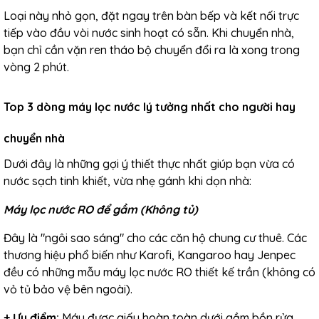
Loại này nhỏ gọn, đặt ngay trên bàn bếp và kết nối trực
tiếp vào đầu vòi nước sinh hoạt có sẵn. Khi chuyển nhà,
bạn chỉ cần vặn ren tháo bộ chuyển đổi ra là xong trong
vòng 2 phút.
Top 3 dòng máy lọc nước lý tưởng nhất cho người hay
chuyển nhà
Dưới đây là những gợi ý thiết thực nhất giúp bạn vừa có
nước sạch tinh khiết, vừa nhẹ gánh khi dọn nhà:
Máy lọc nước RO để gầm (Không tủ)
Đây là "ngôi sao sáng" cho các căn hộ chung cư thuê. Các
thương hiệu phổ biến như Karofi, Kangaroo hay Jenpec
đều có những mẫu máy lọc nước RO thiết kế trần (không có
vỏ tủ bảo vệ bên ngoài).
+
Ưu điểm:
Máy được giấu hoàn toàn dưới gầm bồn rửa