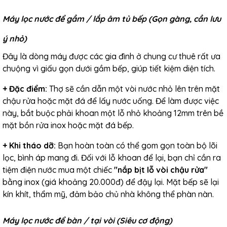
Máy lọc nước để gầm / lắp âm tủ bếp (Gọn gàng, cần lưu
ý nhỏ)
Đây là dòng máy được các gia đình ở chung cư thuê rất ưa
chuộng vì giấu gọn dưới gầm bếp, giúp tiết kiệm diện tích.
+
Đặc điểm:
Thợ sẽ cần dẫn một vòi nước nhỏ lên trên mặt
chậu rửa hoặc mặt đá để lấy nước uống. Để làm được việc
này, bắt buộc phải khoan một lỗ nhỏ khoảng 12mm trên bề
mặt bồn rửa inox hoặc mặt đá bếp.
+
Khi tháo dỡ:
Bạn hoàn toàn có thể gom gọn toàn bộ lõi
lọc, bình áp mang đi. Đối với lỗ khoan để lại, bạn chỉ cần ra
tiệm điện nước mua một chiếc
"nắp bịt lỗ vòi chậu rửa"
bằng inox (giá khoảng 20.000đ) để đậy lại. Mặt bếp sẽ lại
kín khít, thẩm mỹ, đảm bảo chủ nhà không thể phàn nàn.
Máy lọc nước để bàn / tại vòi (Siêu cơ động)