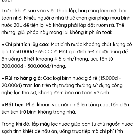
Trước khi đi sâu vào việc tháo lắp, hãy cùng làm một bài
toán nhỏ. Nhiều người ở nhà thuê chọn giải pháp mua bình
nước 20L để tiện lợi và không phải lắp đặt rườm rà. Thế
nhưng, giải pháp này mang lại không ít phiền toái:
»
Chi phí tích lũy cao:
Một bình nước khoáng chất lượng có
giá từ 50.000đ - 65.000đ. Một gia đình 3-4 người dùng để
ăn uống sẽ hết khoảng 4-5 bình/tháng, tiêu tốn từ
200.000đ - 300.000đ/tháng.
»
Rủi ro hàng giả:
Các loại bình nước giá rẻ (15.000đ -
20.000đ) tràn lan trên thị trường thường sử dụng công
nghệ lọc thô sơ, không đảm bảo an toàn vệ sinh.
»
Bất tiện:
Phải khuân vác nặng nề lên tầng cao, tốn diện
tích tích trữ bình không trong nhà.
Trong khi đó, lắp máy lọc nước giúp bạn tự chủ nguồn nước
sạch tinh khiết để nấu ăn, uống trực tiếp mà chi phí tính