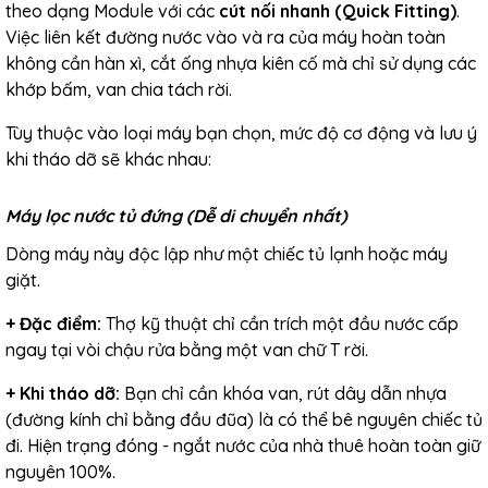
theo dạng Module với các
cút nối nhanh (Quick Fitting)
.
Việc liên kết đường nước vào và ra của máy hoàn toàn
không cần hàn xì, cắt ống nhựa kiên cố mà chỉ sử dụng các
khớp bấm, van chia tách rời.
Tùy thuộc vào loại máy bạn chọn, mức độ cơ động và lưu ý
khi tháo dỡ sẽ khác nhau:
Máy lọc nước tủ đứng (Dễ di chuyển nhất)
Dòng máy này độc lập như một chiếc tủ lạnh hoặc máy
giặt.
+ Đặc điểm:
Thợ kỹ thuật chỉ cần trích một đầu nước cấp
ngay tại vòi chậu rửa bằng một van chữ T rời.
+
Khi tháo dỡ:
Bạn chỉ cần khóa van, rút dây dẫn nhựa
(đường kính chỉ bằng đầu đũa) là có thể bê nguyên chiếc tủ
đi. Hiện trạng đóng - ngắt nước của nhà thuê hoàn toàn giữ
nguyên 100%.