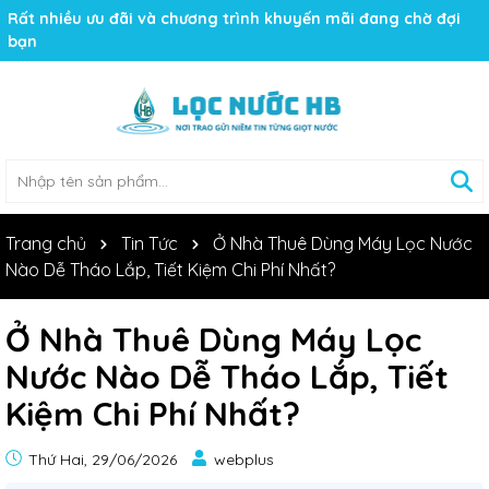
Rất nhiều ưu đãi và chương trình khuyến mãi đang chờ đợi
bạn
Trang chủ
Tin Tức
Ở Nhà Thuê Dùng Máy Lọc Nước
Nào Dễ Tháo Lắp, Tiết Kiệm Chi Phí Nhất?
Ở Nhà Thuê Dùng Máy Lọc
Nước Nào Dễ Tháo Lắp, Tiết
Kiệm Chi Phí Nhất?
Thứ Hai, 29/06/2026
webplus