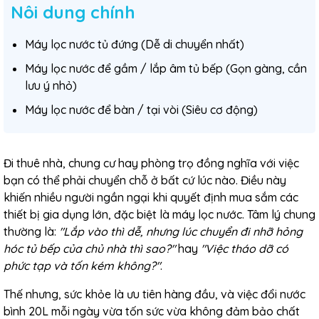
Nôi dung chính
Máy lọc nước tủ đứng (Dễ di chuyển nhất)
Máy lọc nước để gầm / lắp âm tủ bếp (Gọn gàng, cần
lưu ý nhỏ)
Máy lọc nước để bàn / tại vòi (Siêu cơ động)
Đi thuê nhà, chung cư hay phòng trọ đồng nghĩa với việc
bạn có thể phải chuyển chỗ ở bất cứ lúc nào. Điều này
khiến nhiều người ngần ngại khi quyết định mua sắm các
thiết bị gia dụng lớn, đặc biệt là máy lọc nước. Tâm lý chung
thường là:
"Lắp vào thì dễ, nhưng lúc chuyển đi nhỡ hỏng
hóc tủ bếp của chủ nhà thì sao?"
hay
"Việc tháo dỡ có
phức tạp và tốn kém không?"
.
Thế nhưng, sức khỏe là ưu tiên hàng đầu, và việc đổi nước
bình 20L mỗi ngày vừa tốn sức vừa không đảm bảo chất