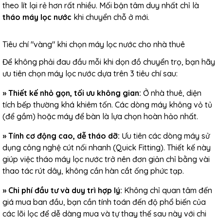
theo lít lại rẻ hơn rất nhiều. Mối bận tâm duy nhất chỉ là
tháo máy lọc nước
khi chuyển chỗ ở mới.
Tiêu chí "vàng" khi chọn máy lọc nước cho nhà thuê
Để không phải đau đầu mỗi khi dọn đồ chuyển trọ, bạn hãy
ưu tiên chọn máy lọc nước dựa trên 3 tiêu chí sau:
»
Thiết kế nhỏ gọn, tối ưu không gian:
Ở nhà thuê, diện
tích bếp thường khá khiêm tốn. Các dòng máy không vỏ tủ
(để gầm) hoặc máy để bàn là lựa chọn hoàn hảo nhất.
»
Tính cơ động cao, dễ tháo dỡ:
Ưu tiên các dòng máy sử
dụng công nghệ cút nối nhanh (Quick Fitting). Thiết kế này
giúp việc
tháo máy lọc nước
trở nên đơn giản chỉ bằng vài
thao tác rút dây, không cần hàn cắt ống phức tạp.
»
Chi phí đầu tư và duy trì hợp lý:
Không chỉ quan tâm đến
giá mua ban đầu, bạn cần tính toán đến độ phổ biến của
các lõi lọc để dễ dàng mua và tự thay thế sau này với chi