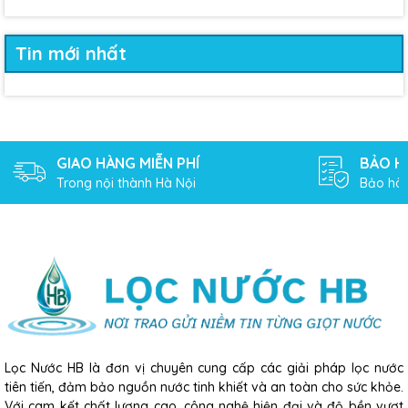
Tin mới nhất
GIAO HÀNG MIỄN PHÍ
BẢO H
Trong nội thành Hà Nội
Bảo hàn
Lọc Nước HB là đơn vị chuyên cung cấp các giải pháp lọc nước
tiên tiến, đảm bảo nguồn nước tinh khiết và an toàn cho sức khỏe.
Với cam kết chất lượng cao, công nghệ hiện đại và độ bền vượt