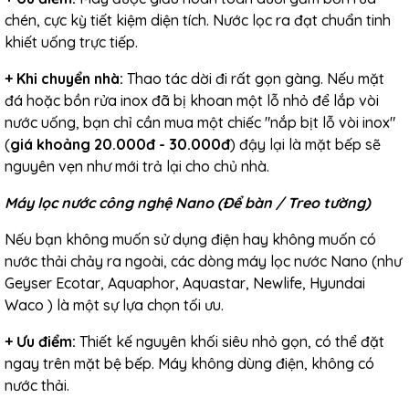
chén, cực kỳ tiết kiệm diện tích. Nước lọc ra đạt chuẩn tinh
khiết uống trực tiếp.
+
Khi chuyển nhà:
Thao tác dời đi rất gọn gàng. Nếu mặt
đá hoặc bồn rửa inox đã bị khoan một lỗ nhỏ để lắp vòi
nước uống, bạn chỉ cần mua một chiếc "nắp bịt lỗ vòi inox"
(
giá khoảng 20.000đ - 30.000đ
) đậy lại là mặt bếp sẽ
nguyên vẹn như mới trả lại cho chủ nhà.
Máy lọc nước công nghệ Nano (Để bàn / Treo tường)
Nếu bạn không muốn sử dụng điện hay không muốn có
nước thải chảy ra ngoài, các dòng máy lọc nước Nano (như
Geyser Ecotar, Aquaphor, Aquastar, Newlife, Hyundai
Waco ) là một sự lựa chọn tối ưu.
+ Ưu điểm:
Thiết kế nguyên khối siêu nhỏ gọn, có thể đặt
ngay trên mặt bệ bếp. Máy không dùng điện, không có
nước thải.