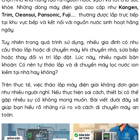
khỏe. Những dòng máy điện giải cao cấp như
Kangen,
Trim, Cleansui, Pansonic, Fuji....
thường được lắp trực tiếp
tại khu vực bếp và kết nối với nguồn nước sinh hoạt hằng
ngày.
Tuy nhiên trong quá trình sử dụng, nhiều gia đình có nhu
cầu tháo lắp hoặc di chuyển máy khi chuyển nhà, sửa bếp
hoặc thay đổi vị trí lắp đặt. Lúc này, nhiều người băn
khoăn: Có nên tự
tháo lắp và di chuyển máy lọc nước
ion
kiềm tại nhà hay không?
Trên thực tế, việc tháo lắp máy điện giải không đơn giản
như nhiều người nghĩ. Nếu thực hiện sai cách, thiết bị có thể
gặp nhiều sự cố không mong muốn. Bài viết dưới đây sẽ
giúp bạn hiểu rõ những rủi ro và cách di chuyển máy an
toàn.