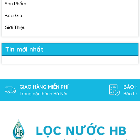
Sản Phẩm
Báo Giá
Giới Thiệu
Tin mới nhất
GIAO HÀNG MIỄN PHÍ
BẢO H
Trong nội thành Hà Nội
Bảo hàn