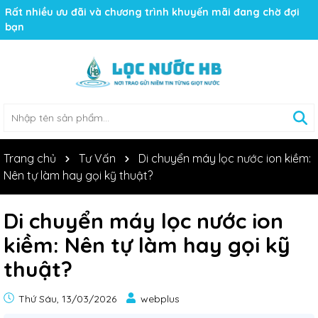
Rất nhiều ưu đãi và chương trình khuyến mãi đang chờ đợi
bạn
Trang chủ
Tư Vấn
Di chuyển máy lọc nước ion kiềm:
Nên tự làm hay gọi kỹ thuật?
Di chuyển máy lọc nước ion
kiềm: Nên tự làm hay gọi kỹ
thuật?
Thứ Sáu, 13/03/2026
webplus