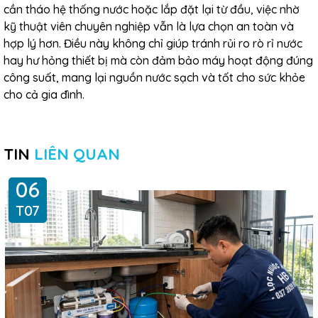
cần tháo hệ thống nước hoặc lắp đặt lại từ đầu, việc nhờ
kỹ thuật viên chuyên nghiệp vẫn là lựa chọn an toàn và
hợp lý hơn.
Điều này không chỉ giúp tránh rủi ro rò rỉ nước
hay hư hỏng thiết bị mà còn đảm bảo máy hoạt động đúng
công suất, mang lại nguồn nước sạch và tốt cho sức khỏe
cho cả gia đình.
TIN
LIÊN QUAN
06
T07