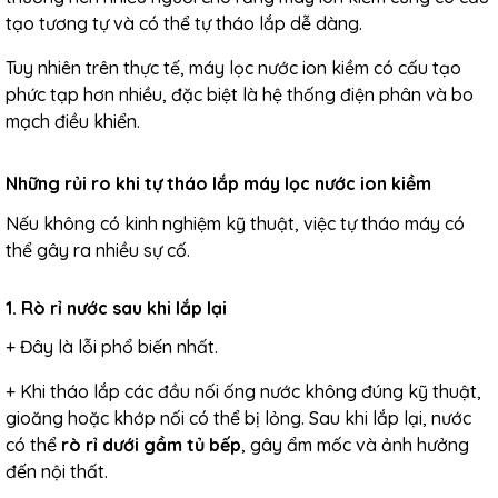
tạo tương tự và có thể tự tháo lắp dễ dàng.
Tuy nhiên trên thực tế, máy lọc nước ion kiềm có cấu tạo
phức tạp hơn nhiều, đặc biệt là hệ thống điện phân và bo
mạch điều khiển.
Những rủi ro khi tự tháo lắp máy lọc nước ion kiềm
Nếu không có kinh nghiệm kỹ thuật, việc tự tháo máy có
thể gây ra nhiều sự cố.
1. Rò rỉ nước sau khi lắp lại
+ Đây là lỗi phổ biến nhất.
+ Khi tháo lắp các đầu nối ống nước không đúng kỹ thuật,
gioăng hoặc khớp nối có thể bị lỏng. Sau khi lắp lại, nước
có thể
rò rỉ dưới gầm tủ bếp
, gây ẩm mốc và ảnh hưởng
đến nội thất.