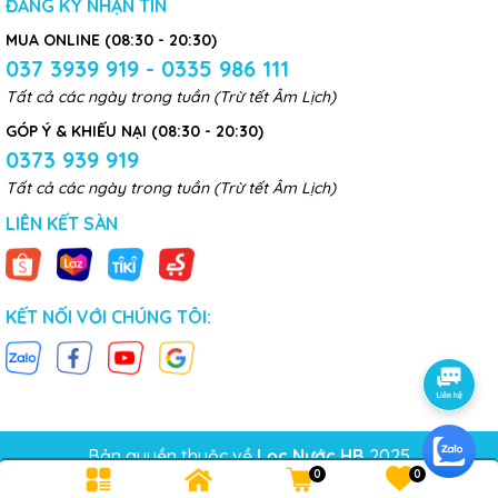
ĐĂNG KÝ NHẬN TIN
MUA ONLINE (08:30 - 20:30)
037 3939 919 - 0335 986 111
Tất cả các ngày trong tuần (Trừ tết Âm Lịch)
GÓP Ý & KHIẾU NẠI (08:30 - 20:30)
0373 939 919
Tất cả các ngày trong tuần (Trừ tết Âm Lịch)
LIÊN KẾT SÀN
KẾT NỐI VỚI CHÚNG TÔI:
Bản quyền thuộc về
Lọc Nước HB
2025
0
0