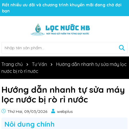
Rất nhiều ưu đãi và chương trình khuyến mãi đang chờ đợi
bạn
Trang chủ
Tư Vấn
Hướng dẫn nhanh tự sửa máy lọc
nước bị rò rỉ nước
Hướng dẫn nhanh tự sửa máy
lọc nước bị rò rỉ nước
Thứ Hai, 09/03/2026
webplus
Nôi dung chính