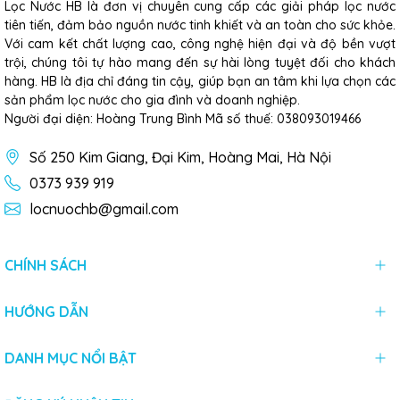
Lọc Nước HB là đơn vị chuyên cung cấp các giải pháp lọc nước
tiên tiến, đảm bảo nguồn nước tinh khiết và an toàn cho sức khỏe.
Với cam kết chất lượng cao, công nghệ hiện đại và độ bền vượt
trội, chúng tôi tự hào mang đến sự hài lòng tuyệt đối cho khách
hàng. HB là địa chỉ đáng tin cậy, giúp bạn an tâm khi lựa chọn các
sản phẩm lọc nước cho gia đình và doanh nghiệp.
Người đại diện: Hoàng Trung Bình Mã số thuế: 038093019466
Số 250 Kim Giang, Đại Kim, Hoàng Mai, Hà Nội
0373 939 919
locnuochb@gmail.com
CHÍNH SÁCH
HƯỚNG DẪN
DANH MỤC NỔI BẬT