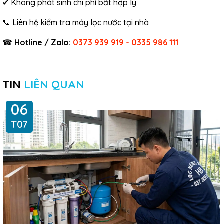
✔ Không phát sinh chi phí bất hợp lý
📞 Liên hệ kiểm tra máy lọc nước tại nhà
☎
Hotline / Zalo:
0373 939 919 - 0335 986 111
TIN
LIÊN QUAN
06
T07