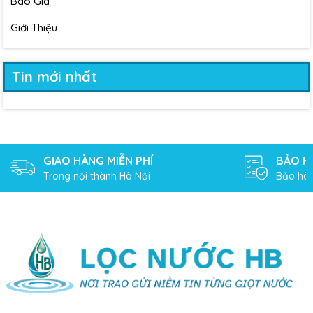
Báo Giá
Giới Thiệu
Tin mới nhất
GIAO HÀNG MIỄN PHÍ
BẢO H
Trong nội thành Hà Nội
Bảo hàn