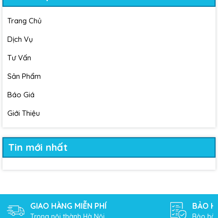
Trang Chủ
Dịch Vụ
Tư Vấn
Sản Phẩm
Báo Giá
Giới Thiệu
Tin mới nhất
GIAO HÀNG MIỄN PHÍ
BẢO H
Trong nội thành Hà Nội
Bảo hàn