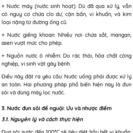
+ Nước máy (nước sinh hoạt): Dù đã qua xử lý, vẫn
có nguy cơ chứa clo dư, cặn bẩn, vi khuẩn, và kim
loại nặng từ đường ống cũ.
+ Nước giếng khoan: Nhiều nơi chứa sắt, mangan,
asen vượt mức cho phép.
+ Nguồn nước ô nhiễm: Do rác thải, hóa chất công
nghiệp, vi sinh vật gây bệnh.
Điều này đặt ra yêu cầu: Nước uống phải được xử lý
an toàn. Hai phương pháp phổ biến hiện nay là đun
sôi và dùng máy lọc nước.
3. Nước đun sôi để nguội: Ưu và nhược điểm
3.1. Nguyên lý và cách thực hiện
Đun sôi nước đến 100°C sẽ tiêu diệt hầu hết vi khuẩn,