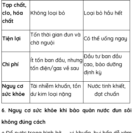
Tạp chất,
clo, hóa
Không loại bỏ
Loại bỏ hầu hết
chất
Tốn thời gian đun và
Tiện lợi
Có thể uống ngay
chờ nguội
Đầu tư ban đầu
Ít tốn ban đầu, nhưng
Chi phí
cao, bảo dưỡng
tốn điện/gas về sau
định kỳ
Nguy cơ
Tái nhiễm khuẩn, tồn
Nước tinh khiết,
sức khỏe
dư kim loại nặng
đạt chuẩn
6. Nguy cơ sức khỏe khi bảo quản nước đun sôi
không đúng cách
+ Để nước trong bình hở → vi khuẩn, bụi bẩn dễ xâm