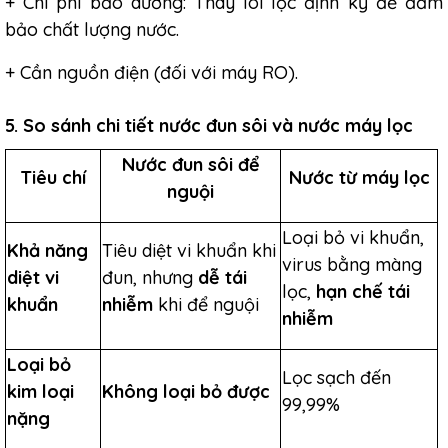
+ Chi phí bảo dưỡng: Thay lõi lọc định kỳ để đảm
bảo chất lượng nước.
+ Cần nguồn điện (đối với máy RO).
5. So sánh chi tiết nước đun sôi và nước máy lọc
Nước đun sôi để
Tiêu chí
Nước từ máy lọc
nguội
Loại bỏ vi khuẩn,
Khả năng
Tiêu diệt vi khuẩn khi
virus bằng màng
diệt vi
đun, nhưng
dễ tái
lọc,
hạn chế tái
khuẩn
nhiễm
khi để nguội
nhiễm
Loại bỏ
Lọc sạch đến
kim loại
Không loại bỏ được
99,99%
nặng