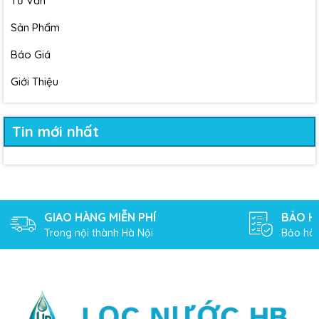
Tư Vấn
Sản Phẩm
Báo Giá
Giới Thiệu
Tin mới nhất
GIAO HÀNG MIỄN PHÍ
BẢO H
Trong nội thành Hà Nội
Bảo hàn