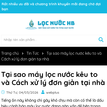
Rất nhiều ưu đãi và chương trình khuyến mãi đang chờ đợi
bạn
Trang chủ
Tin Tức
Tại sao máy lọc nước kêu to và
Cách xử lý đơn giản tại nhà
Tại sao máy lọc nước kêu to
và Cách xử lý đơn giản tại nhà
Thứ Tư, 04/03/2026
webplus
Tiếng ồn này không chỉ gây khó chịu mà còn có thể là dấu
hiệu cảnh báo máy lọc nước đang gặp vấn đề bên trong.